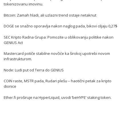
tokenizovanu imovinu.
Bitcoin: Zamah hladi, ali uzlazni trend ostaje netaknut
DOGE se snažno oporavlja nakon naglog pada, bikovi ciljaju 0,27$
SEC Kripto Radna Grupa: Pomozite u oblikovanju politike nakon
GENIUS Act
Mastercard potiče stabilne novčiće ka širokoj upotrebi novom
infrastrukturom.
Node: Ludi put od Terra do GENIUS
COIN raste, MSTR pada, Rudari plešu – haotični petak za kripto
dionice
Ether.fi proširuje na HyperLiquid, uvodi ‘beHYPE’ staking token.