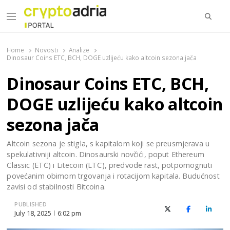
Searc
Menu
CryptoAdria Portal
Novosti iz oblasti kriptovaluta, blockchain tehnologije,
tokenizacije…
Home
Novosti
Analize
Dinosaur Coins ETC, BCH, DOGE uzlijeću kako altcoin sezona jača
Dinosaur Coins ETC, BCH,
DOGE uzlijeću kako altcoin
sezona jača
Altcoin sezona je stigla, s kapitalom koji se preusmjerava u
spekulativniji altcoin. Dinosaurski novčići, poput Ethereum
Classic (ETC) i Litecoin (LTC), predvode rast, potpomognuti
povećanim obimom trgovanja i rotacijom kapitala. Budućnost
zavisi od stabilnosti Bitcoina.
PUBLISHED
X (Twitter)
Facebook
Linked
July 18, 2025
6:02 pm