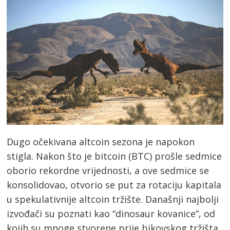
Dugo očekivana altcoin sezona je napokon
stigla. Nakon što je bitcoin (BTC) prošle sedmice
oborio rekordne vrijednosti, a ove sedmice se
konsolidovao, otvorio se put za rotaciju kapitala
u spekulativnije altcoin tržište. Današnji najbolji
izvođači su poznati kao “dinosaur kovanice”, od
kojih su mnoge stvorene prije bikovskog tržišta