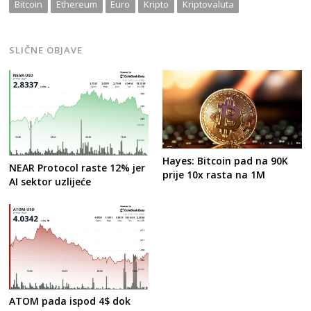
Bitcoin
Ethereum
Euro
Kripto
Kriptovaluta
SLIČNE OBJAVE
Hayes: Bitcoin pad na 90K
NEAR Protocol raste 12% jer
prije 10x rasta na 1M
AI sektor uzlijeće
ATOM pada ispod 4$ dok