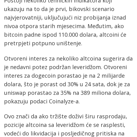
Postoji nekoliko tehničkih indikatora koji
Post
ukazuju na to da je prvi, bikovski scenario
navigation
s
najvjerovatniji, uključujući niz probijanja iznad
nivoa otpora starih mjesecima. Međutim, ako
bitcoin padne ispod 110.000 dolara, altcoini će
pretrpjeti potpuno uništenje.
Otvoreni interes za nekoliko altcoina sugerira da
je nedavni potez podržan leveridžom. Otvoreni
interes za dogecoin porastao je na 2 milijarde
dolara, što je porast od 30% u 24 sata, dok je za
uniswap porastao za 35% na 389 miliona dolara,
pokazuju podaci Coinalyze-a.
Ovo znači da ako tržište doživi širu rasprodaju,
pozicije altcoina sa leveridžom će se rasplesti,
vodeći do likvidacija i posljedičnog pritiska na