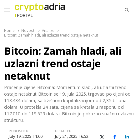
Searc
Menu
CryptoAdria Portal
Novosti iz oblasti kriptovaluta, blockchain tehnologije,
tokenizacije…
Home
Novosti
Analize
Bitcoin: Zamah hladi, ali uzlazni trend ostaje netaknut
Bitcoin: Zamah hladi, ali
uzlazni trend ostaje
netaknut
Praćenje cijene Bitcoina: Momentum slabi, ali uzlazni trend
ostaje netaknut Bitcoin se 19. jula 2025. trgovao po cijeni od
118.434 dolara, sa tržišnom kapitalizacijom od 2,35 biliona
dolara. U protekla 24 sata, cijena se kretala u rasponu od
117.010 do 119.529 dolara. Bitcoin je pokazao snažnu uzlaznu
strukturu.
PUBLISHED
UPDATED
July 19, 2025
1:00
July 21, 2025
6:52
X (Twitter)
Facebook
Linked