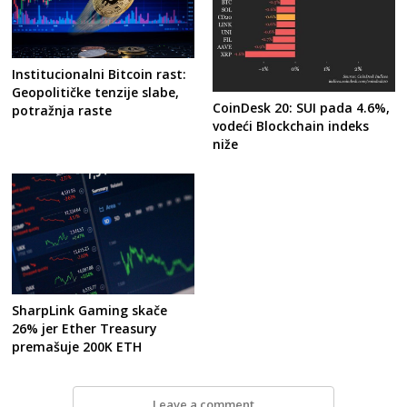
Post
Institucionalni Bitcoin rast:
Geopolitičke tenzije slabe,
navigation
s
CoinDesk 20: SUI pada 4.6%,
potražnja raste
vodeći Blockchain indeks
niže
SharpLink Gaming skače
26% jer Ether Treasury
premašuje 200K ETH
Leave a comment