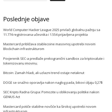
Poslednje objave
World Computer Hacker League 2025 privlači globalnu pažnju sa
11.774 registrovana učesnika i 1.554 prijavljena projekta
Mastercard približava stablecoine masovnoj upotrebi novom
Blockchain infrastrukturom
Povjerenik SEC-a predlaže prekogranični sandbox za kriptovalute i
tokenizovanu imovinu.
Bitcoin: Zamah hladi, ali uzlazni trend ostaje netaknut
DOGE se snažno oporavlja nakon naglog pada, bikovi ciljaju 0,27$
SEC Kripto Radna Grupa: Pomozite u oblikovanju politike nakon
GENIUS Act
Mastercard potiče stabilne novčiće ka širokoj upotrebi novom
infrastrukturom.