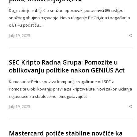
Dogecoin je zabilježio snažan oporavak, porastavši 8% uslijed
snažnog obujma trgovanja. Novo ulaganje Bit Origina i nagađanja
o ETF-u podstiču…
July 19, 2025
Sha
thi
po
SEC Kripto Radna Grupa: Pomozite u
oblikovanju politike nakon GENIUS Act
Komesarka Peirce poziva kompanije regulirane od SEC-a:
Pomozite u oblikovanju pravila za kriptovalute. Novi zakon uklanja
nejasnoće za stablecoine, omogućavajući…
July 19, 2025
Sha
thi
po
Mastercard potiče stabilne novčiće ka