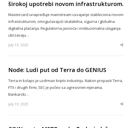
širokoj upotrebi novom infrastrukturom.
Mastercard unapređuje mainstream usvajanje stablecoina novom
infrastrukturom, omogućavajući skalabilna, sigurna i globalna
digitalna plaćanja. Regulatorna jasnoća i institucionalna ulaganja
ubrzavaju…
July 19, 2025
Sha
thi
po
Node: Ludi put od Terra do GENIUS
Terra-in kolaps je uzdrmao kripto industriju. Nakon propasti Terra,
FTX i drugih firmi, SEC je počeo sa agresivnim mjerama.
Bankarski…
July 19, 2025
Sha
thi
po