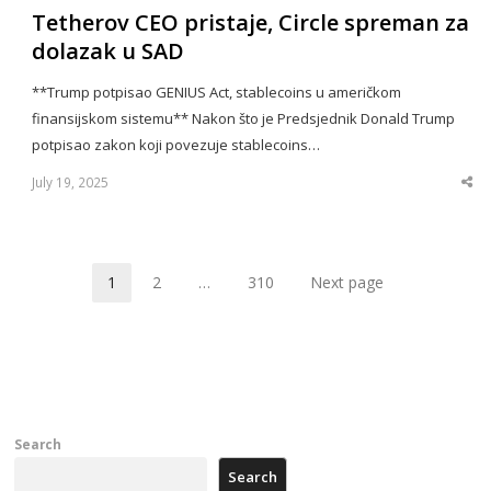
Tetherov CEO pristaje, Circle spreman za
dolazak u SAD
**Trump potpisao GENIUS Act, stablecoins u američkom
finansijskom sistemu** Nakon što je Predsjednik Donald Trump
potpisao zakon koji povezuje stablecoins…
July 19, 2025
Sha
thi
po
1
2
…
310
Next page
Page
Page
Page
Search
Search