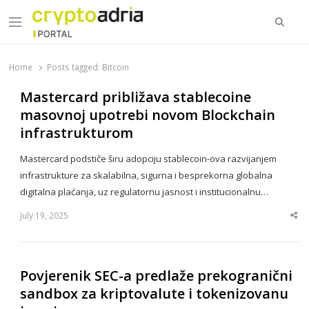
Searc
Menu
CryptoAdria Portal
Novosti iz oblasti kriptovaluta, blockchain tehnologije,
tokenizacije…
Home
Posts tagged:
Bitcoin
Mastercard približava stablecoine
masovnoj upotrebi novom Blockchain
infrastrukturom
Mastercard podstiče širu adopciju stablecoin-ova razvijanjem
infrastrukture za skalabilna, sigurna i besprekorna globalna
digitalna plaćanja, uz regulatornu jasnost i institucionalnu…
July 19, 2025
Sha
thi
po
Povjerenik SEC-a predlaže prekogranični
sandbox za kriptovalute i tokenizovanu