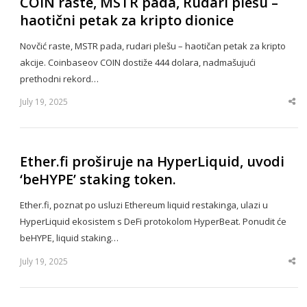
COIN raste, MSTR pada, Rudari plešu –
haotični petak za kripto dionice
Novčić raste, MSTR pada, rudari plešu – haotičan petak za kripto
akcije. Coinbaseov COIN dostiže 444 dolara, nadmašujući
prethodni rekord…
July 19, 2025
Sha
thi
po
Ether.fi proširuje na HyperLiquid, uvodi
‘beHYPE’ staking token.
Ether.fi, poznat po usluzi Ethereum liquid restakinga, ulazi u
HyperLiquid ekosistem s DeFi protokolom HyperBeat. Ponudit će
beHYPE, liquid staking…
July 19, 2025
Sha
thi
po