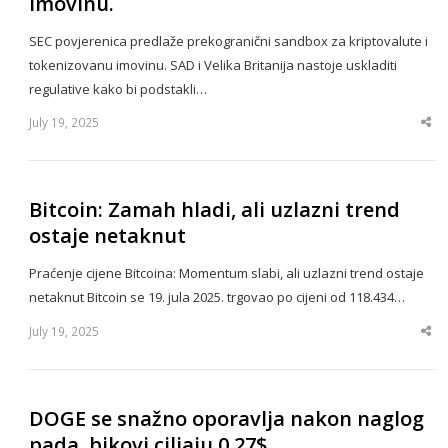
imovinu.
SEC povjerenica predlaže prekogranični sandbox za kriptovalute i
tokenizovanu imovinu. SAD i Velika Britanija nastoje uskladiti
regulative kako bi podstakli…
July 19, 2025
Sha
thi
po
Bitcoin: Zamah hladi, ali uzlazni trend
ostaje netaknut
Praćenje cijene Bitcoina: Momentum slabi, ali uzlazni trend ostaje
netaknut Bitcoin se 19. jula 2025. trgovao po cijeni od 118.434…
July 19, 2025
Sha
thi
po
DOGE se snažno oporavlja nakon naglog
pada, bikovi ciljaju 0,27$