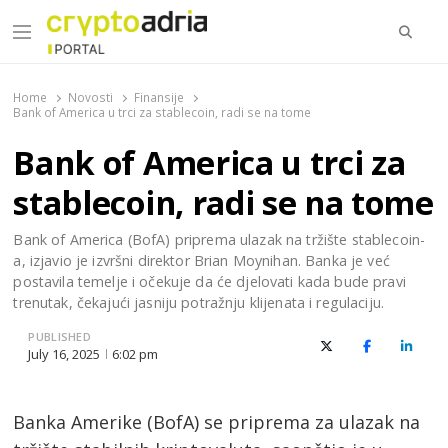
Searc
Menu
CryptoAdria Portal
Novosti iz oblasti kriptovaluta, blockchain tehnologije,
tokenizacije…
Home
Novosti
Finansije
Bank of America u trci za stablecoin, radi se na tome
Bank of America u trci za
stablecoin, radi se na tome
Bank of America (BofA) priprema ulazak na tržište stablecoin-
a, izjavio je izvršni direktor Brian Moynihan. Banka je već
postavila temelje i očekuje da će djelovati kada bude pravi
trenutak, čekajući jasniju potražnju klijenata i regulaciju.
PUBLISHED
X (Twitter)
Facebook
Linked
July 16, 2025
6:02 pm
Banka Amerike (BofA) se priprema za ulazak na