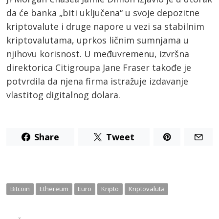
da će banka „biti uključena“ u svoje depozitne
kriptovalute i druge napore u vezi sa stabilnim
kriptovalutama, uprkos ličnim sumnjama u
njihovu korisnost. U međuvremenu, izvršna
direktorica Citigroupa Jane Fraser takođe je
potvrdila da njena firma istražuje izdavanje
vlastitog digitalnog dolara.
Post
navigation
Share
Tweet
s
Bitcoin
Ethereum
Euro
Kripto
Kriptovaluta