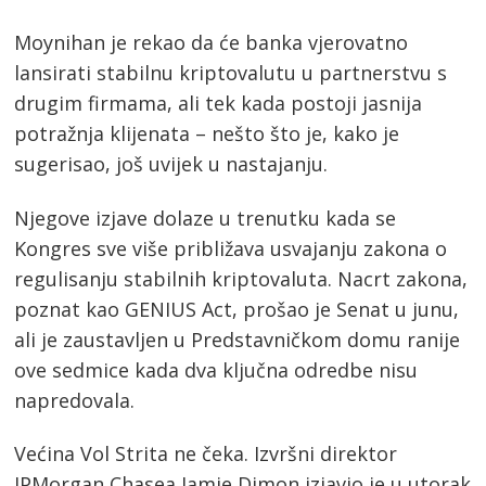
Moynihan je rekao da će banka vjerovatno
lansirati stabilnu kriptovalutu u partnerstvu s
drugim firmama, ali tek kada postoji jasnija
potražnja klijenata – nešto što je, kako je
sugerisao, još uvijek u nastajanju.
Njegove izjave dolaze u trenutku kada se
Kongres sve više približava usvajanju zakona o
regulisanju stabilnih kriptovaluta. Nacrt zakona,
poznat kao GENIUS Act, prošao je Senat u junu,
ali je zaustavljen u Predstavničkom domu ranije
ove sedmice kada dva ključna odredbe nisu
napredovala.
Većina Vol Strita ne čeka. Izvršni direktor
JPMorgan Chasea Jamie Dimon izjavio je u utorak