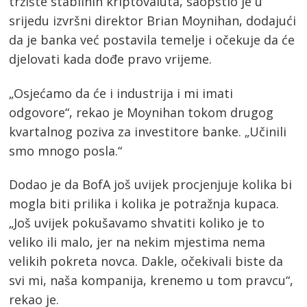
tržište stabilnih kriptovaluta, saopštio je u
srijedu izvršni direktor Brian Moynihan, dodajući
da je banka već postavila temelje i očekuje da će
djelovati kada dođe pravo vrijeme.
„Osjećamo da će i industrija i mi imati
odgovore“, rekao je Moynihan tokom drugog
kvartalnog poziva za investitore banke. „Učinili
smo mnogo posla.“
Dodao je da BofA još uvijek procjenjuje kolika bi
mogla biti prilika i kolika je potražnja kupaca.
„Još uvijek pokušavamo shvatiti koliko je to
veliko ili malo, jer na nekim mjestima nema
velikih pokreta novca. Dakle, očekivali biste da
svi mi, naša kompanija, krenemo u tom pravcu“,
rekao je.