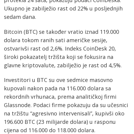
protekla 24 sata, pokazuju podaci CoinDeska.
Ukupno je zabilježio rast od 22% u posljednjih
sedam dana.
Bitcoin (BTC) se također vratio iznad 119.000
dolara tokom ranih sati američke sesije,
ostvarivši rast od 2,6%. Indeks CoinDesk 20,
široki pokazatelj tržišta koji se fokusira na
glavne kriptovalute, zabilježio je rast od 4,5%.
Investitori u BTC su ove sedmice masovno
kupovali nakon pada na 116.000 dolara sa
rekordnih vrhunaca, prema analitičkoj firmi
Glassnode. Podaci firme pokazuju da su učesnici
na tržištu “agresivno intervenisali”, kupivši oko
196.600 BTC (23 milijarde dolara) u rasponu
cijena od 116.000 do 118.000 dolara.