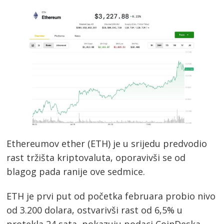
Ethereumov ether (ETH) je u srijedu predvodio
rast tržišta kriptovaluta, oporavivši se od
blagog pada ranije ove sedmice.
ETH je prvi put od početka februara probio nivo
od 3.200 dolara, ostvarivši rast od 6,5% u