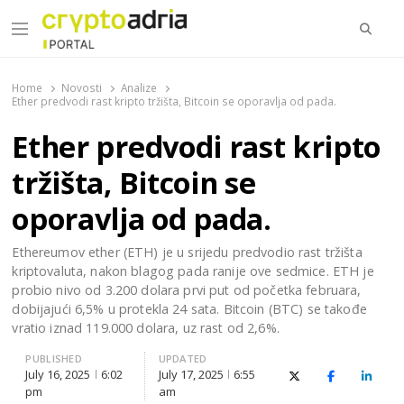
Searc
Menu
CryptoAdria Portal
Novosti iz oblasti kriptovaluta, blockchain tehnologije,
tokenizacije…
Home
Novosti
Analize
Ether predvodi rast kripto tržišta, Bitcoin se oporavlja od pada.
Ether predvodi rast kripto
tržišta, Bitcoin se
oporavlja od pada.
Ethereumov ether (ETH) je u srijedu predvodio rast tržišta
kriptovaluta, nakon blagog pada ranije ove sedmice. ETH je
probio nivo od 3.200 dolara prvi put od početka februara,
dobijajući 6,5% u protekla 24 sata. Bitcoin (BTC) se takođe
vratio iznad 119.000 dolara, uz rast od 2,6%.
PUBLISHED
UPDATED
July 16, 2025
6:02
July 17, 2025
6:55
X (Twitter)
Facebook
Linked
pm
am