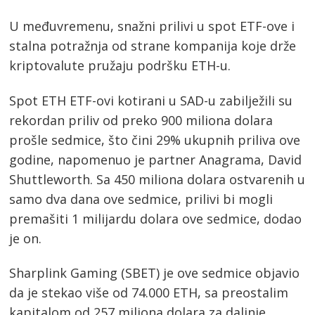
U međuvremenu, snažni prilivi u spot ETF-ove i
stalna potražnja od strane kompanija koje drže
kriptovalute pružaju podršku ETH-u.
Spot ETH ETF-ovi kotirani u SAD-u zabilježili su
rekordan priliv od preko 900 miliona dolara
prošle sedmice, što čini 29% ukupnih priliva ove
godine, napomenuo je partner Anagrama, David
Shuttleworth. Sa 450 miliona dolara ostvarenih u
samo dva dana ove sedmice, prilivi bi mogli
premašiti 1 milijardu dolara ove sedmice, dodao
je on.
Sharplink Gaming (SBET) je ove sedmice objavio
da je stekao više od 74.000 ETH, sa preostalim
kapitalom od 257 miliona dolara za daljnje