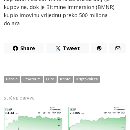
Post
kupovine, dok je Bitmine Immersion (BMNR)
navigation
s
kupio imovinu vrijednu preko 500 miliona
dolara.
Share
Tweet
Bitcoin
Ethereum
Euro
Kripto
Kriptovaluta
SLIČNE OBJAVE