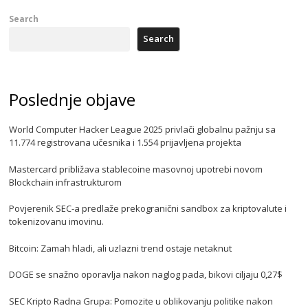
Search
Search
Poslednje objave
World Computer Hacker League 2025 privlači globalnu pažnju sa
11.774 registrovana učesnika i 1.554 prijavljena projekta
Mastercard približava stablecoine masovnoj upotrebi novom
Blockchain infrastrukturom
Povjerenik SEC-a predlaže prekogranični sandbox za kriptovalute i
tokenizovanu imovinu.
Bitcoin: Zamah hladi, ali uzlazni trend ostaje netaknut
DOGE se snažno oporavlja nakon naglog pada, bikovi ciljaju 0,27$
SEC Kripto Radna Grupa: Pomozite u oblikovanju politike nakon