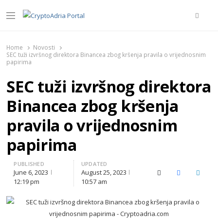
Searc
Menu
CryptoAdria Portal
Novosti iz oblasti kriptovaluta, blockchain tehnologije,
tokenizacije…
Home
Novosti
SEC tuži izvršnog direktora Binancea zbog kršenja pravila o vrijednosnim
papirima
SEC tuži izvršnog direktora
Binancea zbog kršenja
pravila o vrijednosnim
papirima
PUBLISHED
UPDATED
June 6, 2023
August 25, 2023
X (Twitter)
Facebook
Linked
12:19 pm
10:57 am