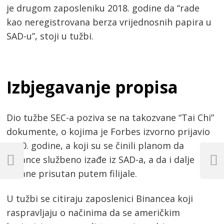
je drugom zaposleniku 2018. godine da “rade
kao neregistrovana berza vrijednosnih papira u
SAD-u”, stoji u tužbi.
Izbjegavanje propisa
Dio tužbe SEC-a poziva se na takozvane “Tai Chi”
dokumente, o kojima je Forbes izvorno prijavio
2020. godine, a koji su se činili planom da
Post
Binance službeno izađe iz SAD-a, a da i dalje
navigation
Previous
Next
ostane prisutan putem filijale.
Post
Post
U tužbi se citiraju zaposlenici Binancea koji
raspravljaju o načinima da se američkim