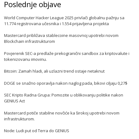
Poslednje objave
World Computer Hacker League 2025 privlači globalnu pažnju sa
11.774 registrovana učesnika i 1.554 prijavljena projekta
Mastercard približava stablecoine masovnoj upotrebi novom
Blockchain infrastrukturom
Povjerenik SEC-a predlaže prekogranični sandbox za kriptovalute i
tokenizovanu imovinu.
Bitcoin: Zamah hladi, ali uzlazni trend ostaje netaknut
DOGE se snažno oporavlja nakon naglog pada, bikovi ciljaju 0,27$
SEC Kripto Radna Grupa: Pomozite u oblikovanju politike nakon
GENIUS Act
Mastercard potiče stabilne novčiće ka širokoj upotrebi novom
infrastrukturom.
Node: Ludi put od Terra do GENIUS