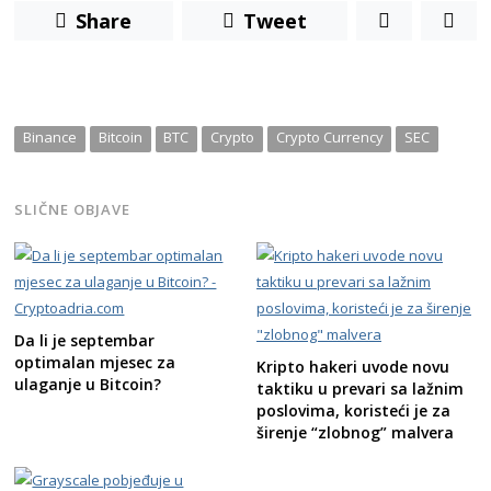
Share
Tweet
Binance
Bitcoin
BTC
Crypto
Crypto Currency
SEC
SLIČNE OBJAVE
Da li je septembar
optimalan mjesec za
Kripto hakeri uvode novu
ulaganje u Bitcoin?
taktiku u prevari sa lažnim
poslovima, koristeći je za
širenje “zlobnog” malvera