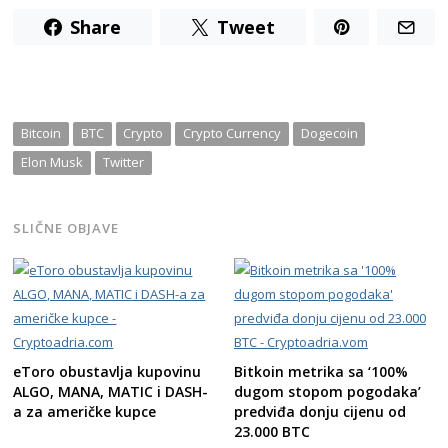
Share
Tweet
Bitcoin
BTC
Crypto
Crypto Currency
Dogecoin
Elon Musk
Twitter
SLIČNE OBJAVE
eToro obustavlja kupovinu
Bitkoin metrika sa ‘100%
ALGO, MANA, MATIC i DASH-
dugom stopom pogodaka’
a za američke kupce
predviđa donju cijenu od
23.000 BTC