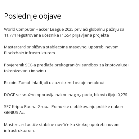
Poslednje objave
World Computer Hacker League 2025 privlači globalnu pažnju sa
11.774 registrovana učesnika i 1.554 prijavljena projekta
Mastercard približava stablecoine masovnoj upotrebi novom
Blockchain infrastrukturom
Povjerenik SEC-a predlaže prekogranični sandbox za kriptovalute i
tokenizovanu imovinu.
Bitcoin: Zamah hladi, ali uzlazni trend ostaje netaknut
DOGE se snažno oporavlja nakon naglog pada, bikovi ciljaju 0,27$
SEC Kripto Radna Grupa: Pomozite u oblikovanju politike nakon
GENIUS Act
Mastercard potiče stabilne novčiće ka širokoj upotrebi novom
infrastrukturom.