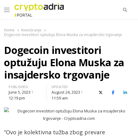
Searc
Menu
CryptoAdria Portal
Novosti iz oblasti kriptovaluta, blockchain tehnologije,
tokenizacije…
Home
Investiranje
Dogecoin investitori optužuju Elona Muska za insajdersko trgovanje
Dogecoin investitori
optužuju Elona Muska za
insajdersko trgovanje
PUBLISHED
UPDATED
June 5, 2023
August 24, 2023
X (Twitter)
Facebook
Linked
12:19 pm
11:59 am
“Ovo je kolektivna tužba zbog prevare