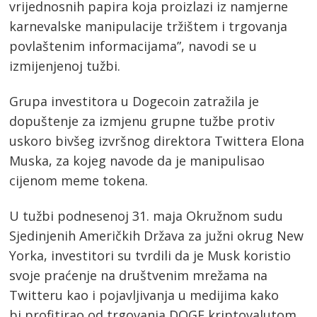
vrijednosnih papira koja proizlazi iz namjerne
karnevalske manipulacije tržištem i trgovanja
povlaštenim informacijama”, navodi se u
izmijenjenoj tužbi.
Grupa investitora u Dogecoin zatražila je
dopuštenje za izmjenu grupne tužbe protiv
uskoro bivšeg izvršnog direktora Twittera Elona
Muska, za kojeg navode da je manipulisao
cijenom meme tokena.
U tužbi podnesenoj 31. maja Okružnom sudu
Sjedinjenih Američkih Država za južni okrug New
Yorka, investitori su tvrdili da je Musk koristio
svoje praćenje na društvenim mrežama na
Twitteru kao i pojavljivanja u medijima kako
bi profitirao od trgovanja DOGE kriptovalutom