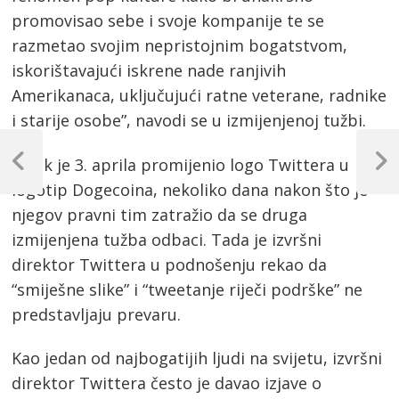
promovisao sebe i svoje kompanije te se
razmetao svojim nepristojnim bogatstvom,
iskorištavajući iskrene nade ranjivih
Amerikanaca, uključujući ratne veterane, radnike
i starije osobe”, navodi se u izmijenjenoj tužbi.
Post
Musk je 3. aprila promijenio logo Twittera u
navigation
Previous
Next
Post
Post
logotip Dogecoina, nekoliko dana nakon što je
njegov pravni tim zatražio da se druga
izmijenjena tužba odbaci. Tada je izvršni
direktor Twittera u podnošenju rekao da
“smiješne slike” i “tweetanje riječi podrške” ne
predstavljaju prevaru.
Kao jedan od najbogatijih ljudi na svijetu, izvršni
direktor Twittera često je davao izjave o