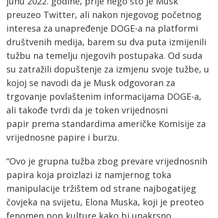
junu 2022. godine, prije nego što je Musk
preuzeo Twitter, ali nakon njegovog početnog
interesa za unapređenje DOGE-a na platformi
društvenih medija, barem su dva puta izmijenili
tužbu na temelju njegovih postupaka. Od suda
su zatražili dopuštenje za izmjenu svoje tužbe, u
kojoj se navodi da je Musk odgovoran za
trgovanje povlaštenim informacijama DOGE-a,
ali takođe tvrdi da je token vrijednosni
papir prema standardima američke Komisije za
vrijednosne papire i burzu.
“Ovo je grupna tužba zbog prevare vrijednosnih
papira koja proizlazi iz namjernog toka
manipulacije tržištem od strane najbogatijeg
čovjeka na svijetu, Elona Muska, koji je preoteo
fenomen pop kulture kako bi unakrsno