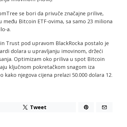
mTree se bori da privuče značajne prilive,
u među Bitcoin ETF-ovima, sa samo 23 miliona
lo-a.
coin Trust pod upravom BlackRocka postalo je
ijardi dolara u upravljanju imovinom, držeći
anja. Optimizam oko priliva u spot Bitcoin
raju ključnom pokretačkom snagom iza
io kako njegova cijena prelazi 50.000 dolara 12.
Tweet