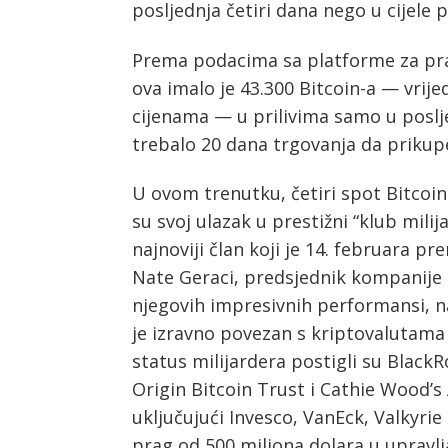
posljednja četiri dana nego u cijele 
Prema podacima sa platforme za prać
ova imalo je 43.300 Bitcoin-a — vrije
cijenama — u prilivima samo u poslj
trebalo 20 dana trgovanja da prikupe
Post
navigation
U ovom trenutku, četiri spot Bitcoin 
s
su svoj ulazak u prestižni “klub mili
najnoviji član koji je 14. februara p
Nate Geraci, predsjednik kompanije 
njegovih impresivnih performansi, n
je izravno povezan s kriptovalutama
status milijardera postigli su BlackR
Origin Bitcoin Trust i Cathie Wood’s 
uključujući Invesco, VanEck, Valkyrie 
prag od 500 miliona dolara u upravl