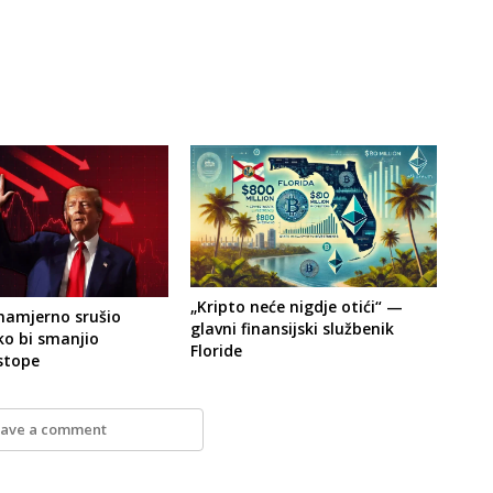
„Kripto neće nigdje otići“ —
namjerno srušio
glavni finansijski službenik
ko bi smanjio
Floride
stope
ave a comment