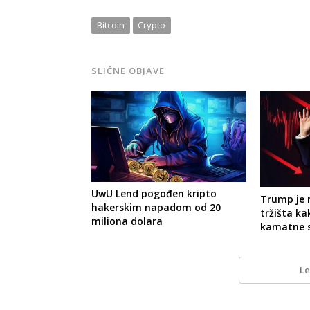
Bitcoin
Crypto
SLIČNE OBJAVE
UwU Lend pogođen kripto
Trump je 
hakerskim napadom od 20
tržišta ka
miliona dolara
kamatne 
Le