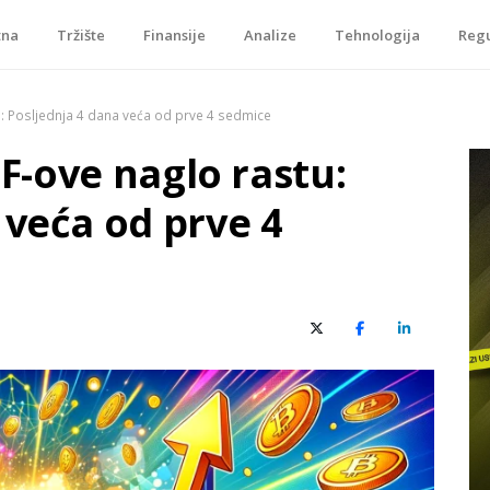
tna
Tržište
Finansije
Analize
Tehnologija
Regu
je, tokenizacije…
stu: Posljednja 4 dana veća od prve 4 sedmice
ETF-ove naglo rastu:
 veća od prve 4
X (Twitter)
Facebook
LinkedIn