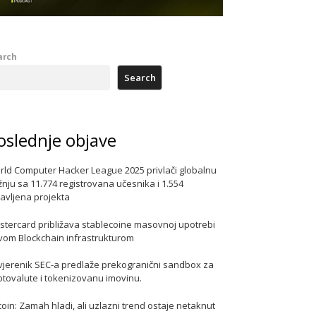
arch
Search
oslednje objave
rld Computer Hacker League 2025 privlači globalnu
nju sa 11.774 registrovana učesnika i 1.554
javljena projekta
stercard približava stablecoine masovnoj upotrebi
vom Blockchain infrastrukturom
vjerenik SEC-a predlaže prekogranični sandbox za
ptovalute i tokenizovanu imovinu.
coin: Zamah hladi, ali uzlazni trend ostaje netaknut