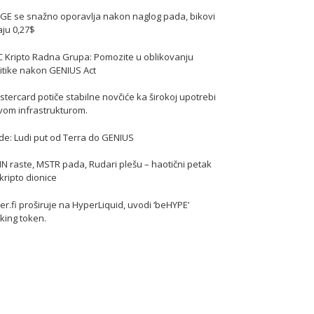
GE se snažno oporavlja nakon naglog pada, bikovi
jaju 0,27$
C Kripto Radna Grupa: Pomozite u oblikovanju
itike nakon GENIUS Act
tercard potiče stabilne novčiće ka širokoj upotrebi
vom infrastrukturom.
de: Ludi put od Terra do GENIUS
N raste, MSTR pada, Rudari plešu – haotični petak
kripto dionice
er.fi proširuje na HyperLiquid, uvodi ‘beHYPE’
king token.