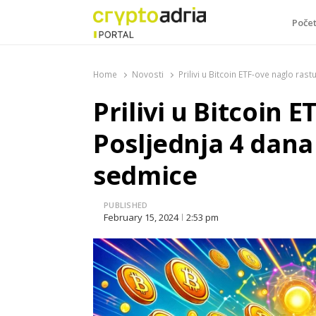
Poče
CryptoAdria Portal
Novosti iz oblasti kriptovaluta, blockchain tehnologi
Home
Novosti
Prilivi u Bitcoin ETF-ove naglo ra
Prilivi u Bitcoin 
Posljednja 4 dana
sedmice
PUBLISHED
February 15, 2024
2:53 pm