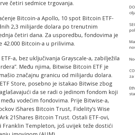
prve četiri sedmice trgovanja.
DO
cil
enje Bitcoin-a Apollo, 10 spot Bitcoin ETF-
SE
dnih 2,3 milijarde dolara po trenutnim
pol
ednja četiri dana. Za usporedbu, fondovima je
Mas
 42.000 Bitcoin-a u prilivima.
no
ETF-a, bez uključivanja Grayscale-a, zabilježila
No
jardera”. Među njima, Bitwise Bitcoin ETF je
COI
remašio značajnu granicu od milijardu dolara.
za 
ETF Store, posebno je istakao Bitwise zbog
Eth
aglašavajući da se radi o jedinom fondom koji
sta
 među vodećim fondovima. Prije Bitwise-a,
ockov iShares Bitcoin Trust, Fidelity’s Wise
Ark 21Shares Bitcoin Trust. Ostali ETF-ovi,
i Franklin Templeton, još uvijek teže dostići
janju imovinom (AUM).