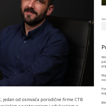
Se
P
Wo
paž
pri
Ma
no
Po
kri
ć, jedan od osnivača porodične firme CTB
Bit