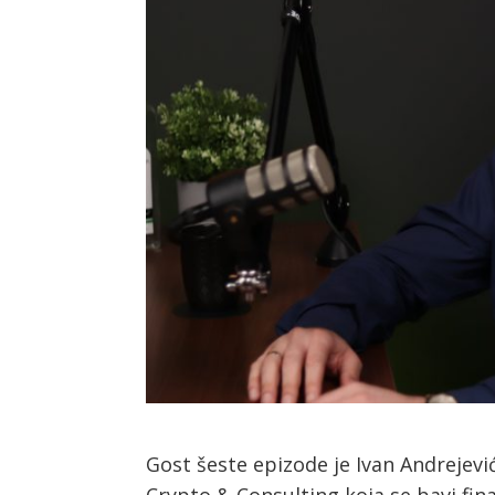
Gost šeste epizode je Ivan Andrejevi