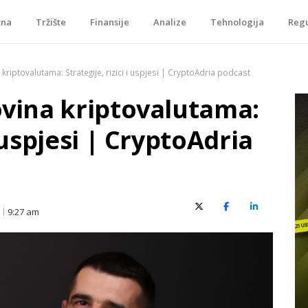
tna
Tržište
Finansije
Analize
Tehnologija
Regu
je, tokenizacije…
a kriptovalutama: Strategije, rizici i uspjesi | CryptoAdria podcast
govina kriptovalutama:
i uspjesi | CryptoAdria
X (Twitter)
Facebook
LinkedIn
9:27 am