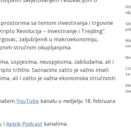
ansijskim savjetovanjem i edukacijom o
DO
cil
m prostorima sa temom investiranja i trgovine
SE
pol
pto Revolucija – Investiranje i Trejding”.
 trgovac, zaljubljenik u makroekonomiju,
Mas
no
raznim stručnim okupljanjima.
No
ama, uspjesima, neuspjesima, zabludama, ali i
COI
ipto tržište. Saznaćete zašto je važno imati
za 
icima, ali i zašto je važna ekonomska stručnosti
Eth
sta
 našem
YouTube
kanalu u nedjelju 18. februara
y
i
Apple Podcast
kanalima.