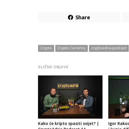
Share
Crypto
Crypto Currency
cryptoadria podcast
SLIČNE OBJAVE
Kako će kripto spasiti svijet? |
Igor Rakoc