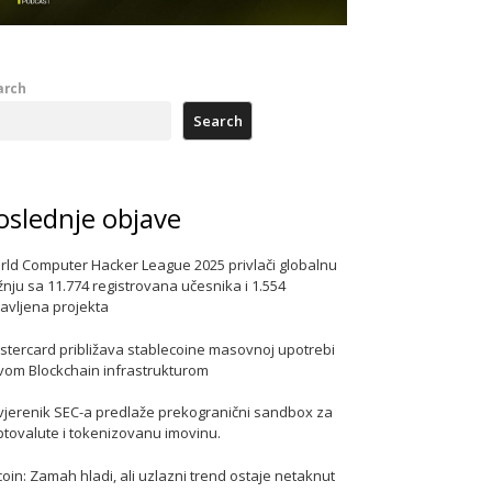
arch
Search
oslednje objave
rld Computer Hacker League 2025 privlači globalnu
nju sa 11.774 registrovana učesnika i 1.554
javljena projekta
stercard približava stablecoine masovnoj upotrebi
vom Blockchain infrastrukturom
vjerenik SEC-a predlaže prekogranični sandbox za
ptovalute i tokenizovanu imovinu.
coin: Zamah hladi, ali uzlazni trend ostaje netaknut