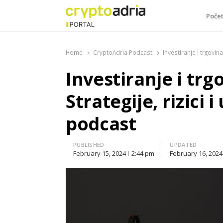
Poče
CryptoAdria Portal
Novosti iz oblasti kriptovaluta, blockchain tehnologi
Home
CryptoAdria Podcast
Investiranje i trgovin
Investiranje i tr
Strategije, rizici 
podcast
PUBLISHED
UPDATED
February 15, 2024
2:44 pm
February 16, 2024