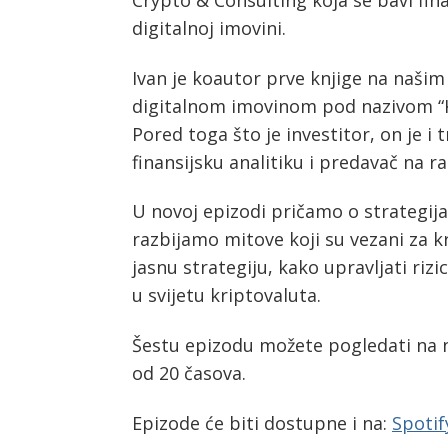
Crypto & Consulting koja se bavi fin
Post
digitalnoj imovini.
navigation
s
Ivan je koautor prve knjige na naši
digitalnom imovinom pod nazivom “Kri
Pored toga što je investitor, on je i
finansijsku analitiku i predavač na 
U novoj epizodi pričamo o strategij
razbijamo mitove koji su vezani za kr
jasnu strategiju, kako upravljati riz
u svijetu kriptovaluta.
Šestu epizodu možete pogledati na
od 20 časova.
Epizode će biti dostupne i na:
Spotif