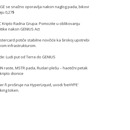
GE se snažno oporavlja nakon naglog pada, bikovi
jaju 0,27$
C Kripto Radna Grupa: Pomozite u oblikovanju
itike nakon GENIUS Act
tercard potiče stabilne novčiće ka širokoj upotrebi
vom infrastrukturom.
de: Ludi put od Terra do GENIUS
N raste, MSTR pada, Rudari plešu – haotični petak
kripto dionice
er.fi proširuje na HyperLiquid, uvodi ‘beHYPE’
king token.