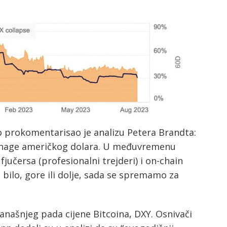
oo prokomentarisao je analizu Petera Brandta:
 snage američkog dolara. U međuvremenu
fjučersa (profesionalni trejderi) i on-chain
bilo, gore ili dolje, sada se spremamo za
anašnjeg pada cijene Bitcoina, DXY. Osnivači