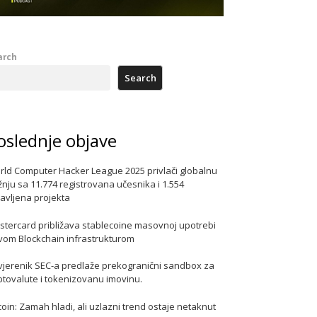
arch
Search
oslednje objave
rld Computer Hacker League 2025 privlači globalnu
nju sa 11.774 registrovana učesnika i 1.554
javljena projekta
stercard približava stablecoine masovnoj upotrebi
vom Blockchain infrastrukturom
vjerenik SEC-a predlaže prekogranični sandbox za
ptovalute i tokenizovanu imovinu.
coin: Zamah hladi, ali uzlazni trend ostaje netaknut