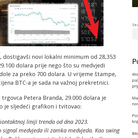
Se
, dostigavši ​​novi lokalni minimum od 28,353
P
29.100 dolara prije nego što su medvjedi
a dole za preko 700 dolara. U vrijeme štampe,
Wo
paž
cijena BTC-a je sada na važnoj prekretnici.
pri
 trgovca Petera Branda, 29.000 dolara je
Ma
no
o je sljedeći grafikon i tvitovao:
Po
ekontaktnoj liniji trenda od dna 2023.
kri
io signal medvjeda ili zamka medvjeda. Kao swing
Bit