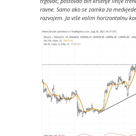
trgovac, poštovao bih kršenje linije trend
ravne. Samo ako se zamka za medvjede z
razvojem. Ja više volim horizontalnu ko