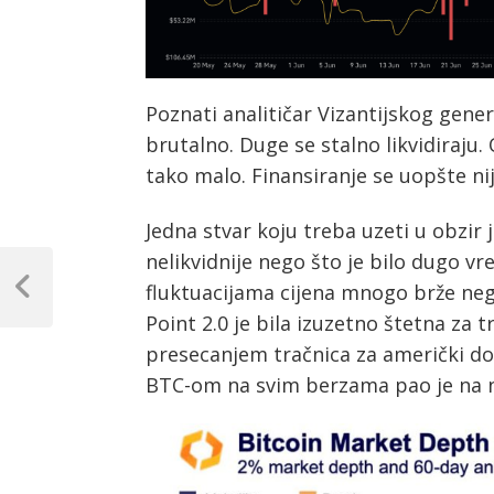
Poznati analitičar Vizantijskog gene
brutalno. Duge se stalno likvidiraju.
tako malo. Finansiranje se uopšte nij
Jedna stvar koju treba uzeti u obzir j
Post
nelikvidnije nego što je bilo dugo v
fluktuacijama cijena mnogo brže nego
navigation
Previous
Post
Point 2.0 je bila izuzetno štetna za 
presecanjem tračnica za američki d
BTC-om na svim berzama pao je na na