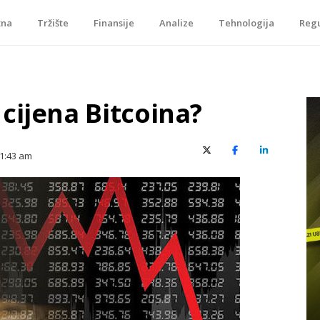
tna
Tržište
Finansije
Analize
Tehnologija
Regu
je, tokenizacije…
cijena Bitcoina?
X (Twitter)
Facebook
LinkedIn
1:43 am