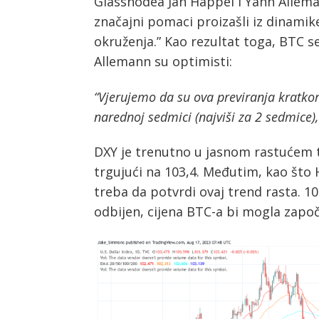
Glassnodea Jan Happel i Yann Alleman
značajni pomaci proizašli iz dinamik
okruženja.” Kao rezultat toga, BTC 
Allemann su optimisti:
“Vjerujemo da su ova previranja kratkor
narednoj sedmici (najviši za 2 sedmice), 
DXY je trenutno u jasnom rastućem 
trgujući na 103,4. Međutim, kao što 
treba da potvrdi ovaj trend rasta. 1
odbijen, cijena BTC-a bi mogla započ