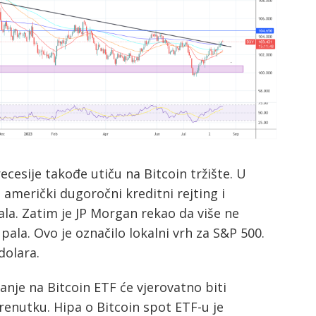
cesije takođe utiču na Bitcoin tržište. U
o američki dugoročni kreditni rejting i
pala. Zatim je JP Morgan rekao da više ne
e pala. Ovo je označilo lokalni vrh za S&P 500.
dolara.
kanje na Bitcoin ETF će vjerovatno biti
trenutku. Hipa o Bitcoin spot ETF-u je