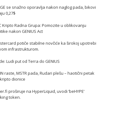
GE se snažno oporavlja nakon naglog pada, bikovi
jaju 0,27$
C Kripto Radna Grupa: Pomozite u oblikovanju
itike nakon GENIUS Act
tercard potiče stabilne novčiće ka širokoj upotrebi
vom infrastrukturom.
de: Ludi put od Terra do GENIUS
N raste, MSTR pada, Rudari plešu – haotični petak
kripto dionice
er.fi proširuje na HyperLiquid, uvodi ‘beHYPE’
king token.