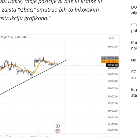
a. Dakle, moje pozicije bi bile ili kratke ili
DO
aista “izbaci” smatrao bih to bikovskim
cil
nstrukciju grafikona.
“
SE
pol
Mas
no
No
COI
za 
Eth
sta