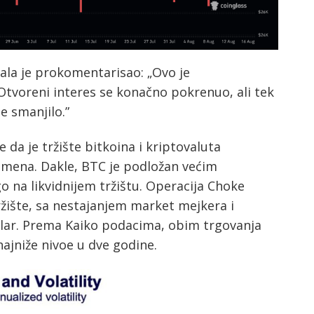
rala je prokomentarisao: „Ovo je
 Otvoreni interes se konačno pokrenuo, ali tek
e smanjilo.”
e da je tržište bitkoina i kriptovaluta
remena. Dakle, BTC je podložan većim
 na likvidnijem tržištu. Operacija Choke
tržište, sa nestajanjem market mejkera i
olar. Prema Kaiko podacima, obim trgovanja
jniže nivoe u dve godine.