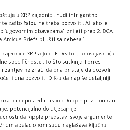
štuje u XRP zajednici, nudi intrigantno
te zašto žalbu ne treba dozvoliti. Ali ako je
o ‘ugovornim obavezama’ iznijeti pred 2. DCA,
a Amicus Briefs pljušti sa nebesa.”
t zajednice XRP-a John E Deaton, unosi jasnoću
ne specifičnosti: „To što sutkinja Torres
 zahtjev ne znači da ona pristaje da dozvoli
e li ona dozvoliti DIK-u da napiše detaljniji
bzira na neposredan ishod, Ripple pozicioniran
je, potencijalno do utjecajnije
ćnosti da Ripple predstavi svoje argumente
užnom apelacionom sudu naglašava ključnu