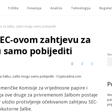
Tržište
Finansije
Analize
Tehnologija
Regulat
je, tokenizacije…
vu za žalbu, zašto mogu samo pobijediti
 SEC-ovom zahtjevu za
 samo pobijediti
Se
X (Twitter)
Facebook
LinkedIn
P
meričke Komisije za vrijednosne papire i
traga ove druge za privremenom žalbom postaje
Wo
paž
er uložio protivljenje očekivanom zahtjevu SEC-
pri
okutorne žalbe.