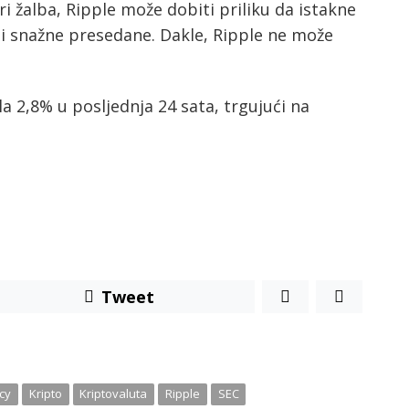
 žalba, Ripple može dobiti priliku da istakne
ći snažne presedane. Dakle, Ripple ne može
a 2,8% u posljednja 24 sata, trgujući na
Tweet
cy
Kripto
Kriptovaluta
Ripple
SEC