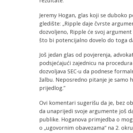
rezultate.
Jeremy Hogan, glas koji se duboko po
gledište: „Ripple daje čvrste argumen
dozvoljeno, Ripple će svoj argument 
što bi potencijalno dovelo do toga d
Još jedan glas od povjerenja, advoka
podsjećajući zajednicu na procedural
dozvoljava SEC-u da podnese formalni
žalbu. Neposredno pitanje je samo hoć
prijedlog.”
Ovi komentari sugerišu da je, bez o
da unaprijedi svoje argumente još dal
publike. Hoganova primjedba o mogu
o „ugovornim obavezama“ na 2. okr