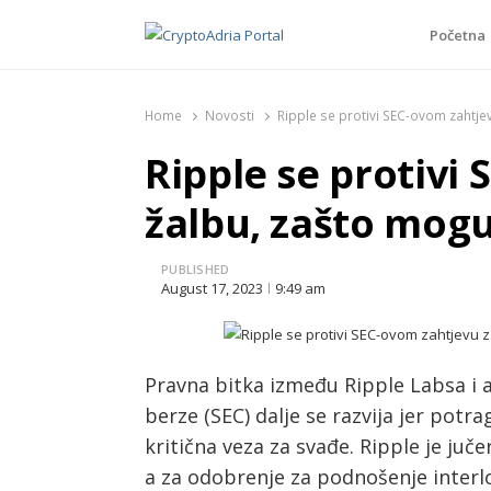
Početna
CryptoAdria Portal
Novosti iz oblasti kriptovaluta, blockchain tehnologi
Home
Novosti
Ripple se protivi SEC-ovom zahtje
Ripple se protivi
žalbu, zašto mogu
PUBLISHED
August 17, 2023
9:49 am
Pravna bitka između Ripple Labsa i a
berze (SEC) dalje se razvija jer po
kritična veza za svađe. Ripple je juč
a za odobrenje za podnošenje interl