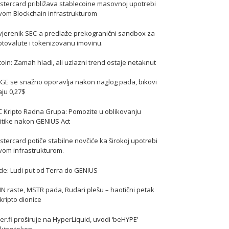
stercard približava stablecoine masovnoj upotrebi
vom Blockchain infrastrukturom
vjerenik SEC-a predlaže prekogranični sandbox za
ptovalute i tokenizovanu imovinu.
coin: Zamah hladi, ali uzlazni trend ostaje netaknut
GE se snažno oporavlja nakon naglog pada, bikovi
jaju 0,27$
C Kripto Radna Grupa: Pomozite u oblikovanju
itike nakon GENIUS Act
tercard potiče stabilne novčiće ka širokoj upotrebi
vom infrastrukturom.
de: Ludi put od Terra do GENIUS
N raste, MSTR pada, Rudari plešu – haotični petak
kripto dionice
er.fi proširuje na HyperLiquid, uvodi ‘beHYPE’
king token.