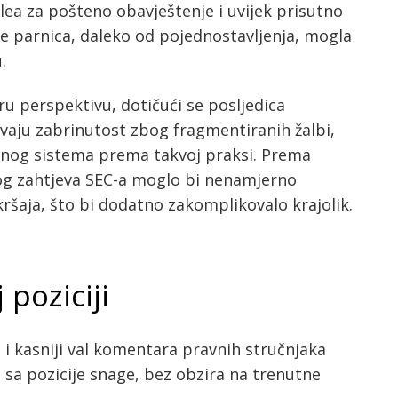
ea za pošteno obavještenje i uvijek prisutno
se parnica, daleko od pojednostavljenja, mogla
.
u perspektivu, dotičući se posljedica
avaju zabrinutost zbog fragmentiranih žalbi,
vnog sistema prema takvoj praksi. Prema
nog zahtjeva SEC-a moglo bi nenamjerno
okršaja, što bi dodatno zakomplikovalo krajolik.
 poziciji
 i kasniji val komentara pravnih stručnjaka
 sa pozicije snage, bez obzira na trenutne