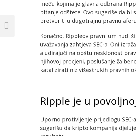
među kojima je glavna odbrana Rippl
pitanje odštete. Ovo sugeriše da bi 
Post
pretvoriti u dugotrajnu pravnu aferu
navigation
Previous
Post
Konačno, Rippleov pravni um nudi šir
uvažavanja zahtjeva SEC-a. Oni izraž
aludirajući na opštu nesklonost pra
njihovoj procjeni, poslušanje žalbe
katalizirati niz višestrukih pravnih 
Ripple je u povoljnoj
Uporno protivljenje prijedlogu SEC-a
sugerišu da kripto kompanija djeluje