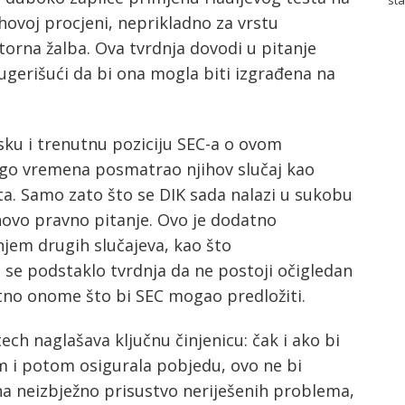
jihovoj procjeni, neprikladno za vrstu
torna žalba. Ova tvrdnja dovodi u pitanje
ugerišući da bi ona mogla biti izgrađena na
ijsku i trenutnu poziciju SEC-a o ovom
dugo vremena posmatrao njihov slučaj kao
a. Samo zato što se DIK sada nalazi u sukobu
ovo pravno pitanje. Ovo je dodatno
jem drugih slučajeva, kao što
 se podstaklo tvrdnja da ne postoji očigledan
tno onome što bi SEC mogao predložiti.
tech naglašava ključnu činjenicu: čak i ako bi
 i potom osigurala pobjedu, ovo ne bi
 na neizbježno prisustvo neriješenih problema,