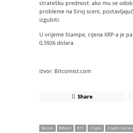
stratešku prednost: ako mu se odobri
probleme na široj sceni, postavljaju
izgubiti.
U vrijeme štampe, cijena XRP-a je pal
0,5926 dolara.
Izvor: Bitcoinist.com
Share
Bitcoin
Bitkoin
BTC
Crypto
Crypto Curren