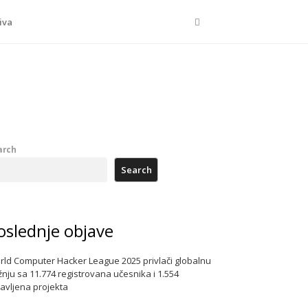
Search
iva
arch
Search
oslednje objave
rld Computer Hacker League 2025 privlači globalnu
nju sa 11.774 registrovana učesnika i 1.554
javljena projekta