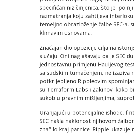
specifičan niz činjenica, što je, po n
razmatranja koju zahtijeva interloku
temeljno obrazloženje žalbe SEC-a, s
klimavim osnovama.
Značajan dio opozicije cilja na istor
slučaju. Oni naglašavaju da je SEC 
jednostavnu primjenu Hauijevog test
sa sudskim tumačenjem, ne izaziva n
potkrijepljeno Rippleovim spominjan
su Terraform Labs i Zakinov, kako bi
sukob u pravnim mišljenjima, supro
Uranjajući u potencijalne ishode, fin
SEC našla naklonost njihovom žalbom
značilo kraj parnice. Ripple ukazuje