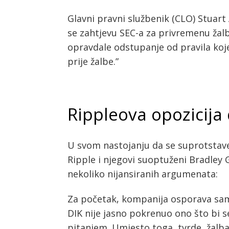
Glavni pravni službenik (CLO) Stuart
se zahtjevu SEC-a za privremenu žal
opravdale odstupanje od pravila koje 
prije žalbe.”
Rippleova opozicija
U svom nastojanju da se suprotstav
Ripple i njegovi suoptuženi Bradley 
nekoliko nijansiranih argumenata:
Za početak, kompanija osporava samu
DIK nije jasno pokrenuo ono što bi 
pitanjem. Umjesto toga, tvrde, žalb