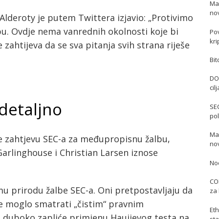
Ma
no
 Alderoty je putem Twittera izjavio: „Protivimo
bu. Ovdje nema vanrednih okolnosti koje bi
Po
kri
zahtijeva da se sva pitanja svih strana riješe
Bit
DO
cil
 detaljno
SE
pol
Mas
e zahtjevu SEC-a za međupropisnu žalbu,
no
Garlinghouse i Christian Larsen iznose
No
COI
 prirodu žalbe SEC-a. Oni pretpostavljaju da
za 
se moglo smatrati „čistim“ pravnim
Eth
a duboko zapliće primjenu Hauijevog testa na
sta