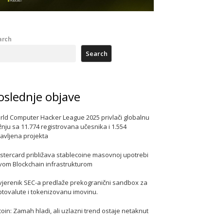
arch
Search
oslednje objave
rld Computer Hacker League 2025 privlači globalnu
nju sa 11.774 registrovana učesnika i 1.554
javljena projekta
stercard približava stablecoine masovnoj upotrebi
vom Blockchain infrastrukturom
vjerenik SEC-a predlaže prekogranični sandbox za
ptovalute i tokenizovanu imovinu.
coin: Zamah hladi, ali uzlazni trend ostaje netaknut