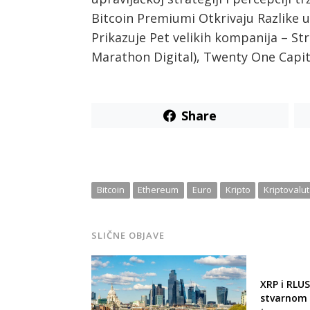
Bitcoin Premiumi Otkrivaju Razlike 
Prikazuje Pet velikih kompanija – Str
Marathon Digital), Twenty One Capita
Share
Post
navigation
s
Bitcoin
Ethereum
Euro
Kripto
Kriptovalu
SLIČNE OBJAVE
XRP i RLU
stvarnom 