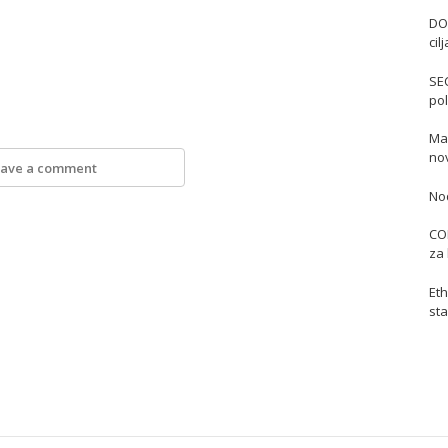
DO
cil
SE
pol
Mas
no
ave a comment
No
COI
za 
Eth
sta