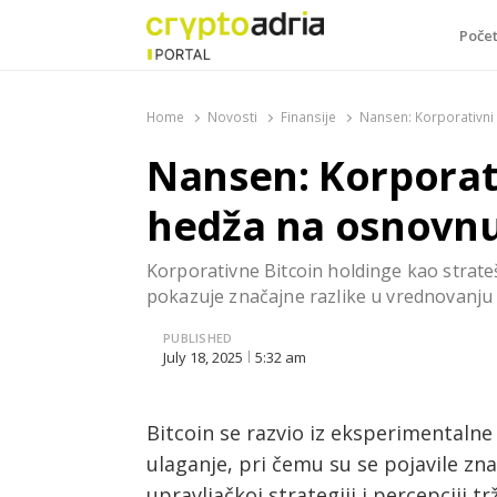
Poče
CryptoAdria Portal
Novosti iz oblasti kriptovaluta, blockchain tehnologi
Home
Novosti
Finansije
Nansen: Korporativni 
Nansen: Korporati
hedža na osnovnu
Korporativne Bitcoin holdinge kao strate
pokazuje značajne razlike u vrednovanju za
PUBLISHED
July 18, 2025
5:32 am
Bitcoin se razvio iz eksperimentaln
ulaganje, pri čemu su se pojavile zn
upravljačkoj strategiji i percepciji 