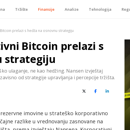
tna
Tržište
Finansije
Analize
Tehnologija
Regu
je, tokenizacije…
Bitcoin prelazi s hedža na osnovnu strategiju
vni Bitcoin prelazi s
 strategiju
ško ulaganje, ne kao hedžing. Nansen izvještaj
visno od strategije upravljanja i percepcije tržišta.
X (Twitter)
Facebook
LinkedIn
e rezervne imovine u strateško korporativno
ačajne razlike u vrednovanju zasnovane na
tržišta, prema izvještaju Nansena. Korporativni