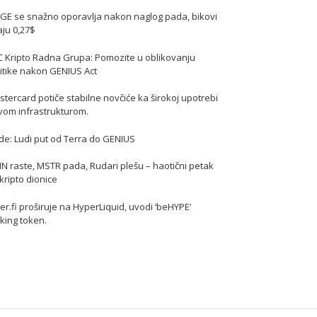
GE se snažno oporavlja nakon naglog pada, bikovi
jaju 0,27$
C Kripto Radna Grupa: Pomozite u oblikovanju
itike nakon GENIUS Act
tercard potiče stabilne novčiće ka širokoj upotrebi
vom infrastrukturom.
de: Ludi put od Terra do GENIUS
N raste, MSTR pada, Rudari plešu – haotični petak
kripto dionice
er.fi proširuje na HyperLiquid, uvodi ‘beHYPE’
king token.