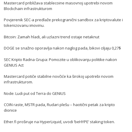
Mastercard približava stablecoine masovnoj upotrebi novom
Blockchain infrastrukturom
Povjerenik SEC-a predlaže prekogranični sandbox za kriptovalute i
tokenizovanu imovinu.
Bitcoin: Zamah hladi, ali uzlazni trend ostaje netaknut
DOGE se snažno oporavlja nakon naglog pada, bikovi ciljaju 0,27$
SEC Kripto Radna Grupa: Pomozite u oblikovanju politike nakon
GENIUS Act
Mastercard potiče stabilne novčiće ka širokoj upotrebi novom
infrastrukturom.
Node: Ludi put od Terra do GENIUS
COIN raste, MSTR pada, Rudari plešu – haotični petak za kripto
dionice
Ether.fi proširuje na HyperLiquid, uvodi ‘beHYPE’ staking token.