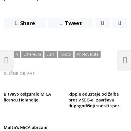
Share
Tweet
Post
Bitcoin
Ethereum
Euro
Kripto
Kriptovaluta
navigation
Previous
Next
Post
Post
SLIČNE OBJAVE
Bitvavo osiguralo MiCA
Ripple odustaje od žalbe
licencu Holandije
protiv SEC-a, završava
dugogodišnji sudski spor.
Malta’s MiCA ubrzani