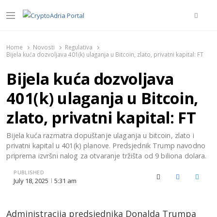
Searc
Menu
CryptoAdria Portal
Novosti iz oblasti kriptovaluta, blockchain tehnologije,
tokenizacije…
Home
Novosti
Regulativa
Bijela kuća dozvoljava 401(k) ulaganja u Bitcoin, zlato, privatni kapital: FT
Bijela kuća dozvoljava
401(k) ulaganja u Bitcoin,
zlato, privatni kapital: FT
Bijela kuća razmatra dopuštanje ulaganja u bitcoin, zlato i
privatni kapital u 401(k) planove. Predsjednik Trump navodno
priprema izvršni nalog za otvaranje tržišta od 9 biliona dolara.
PUBLISHED
X (Twitter)
Facebook
Linked
July 18, 2025
5:31 am
Administracija predsjednika Donalda Trumpa