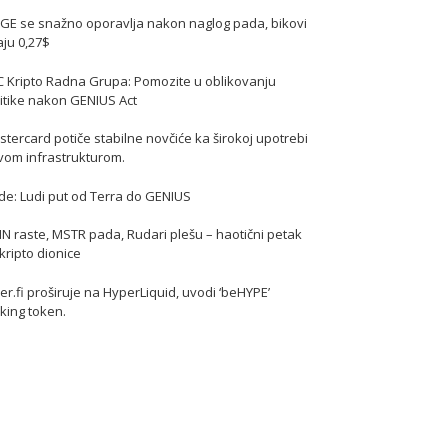
GE se snažno oporavlja nakon naglog pada, bikovi
jaju 0,27$
C Kripto Radna Grupa: Pomozite u oblikovanju
itike nakon GENIUS Act
tercard potiče stabilne novčiće ka širokoj upotrebi
vom infrastrukturom.
de: Ludi put od Terra do GENIUS
N raste, MSTR pada, Rudari plešu – haotični petak
kripto dionice
er.fi proširuje na HyperLiquid, uvodi ‘beHYPE’
king token.