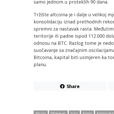
samo jednom u proteklih 90 dana.
Tržište altcoina je i dalje u velikoj 
konsolidaciju iznad prethodnih rekor
spremni za nastavak rasta. Međutim,
teritorije ili padne ispod 112.000 dola
odnosu na BTC. Razlog tome je nedos
suočavanje sa značajnim oscilacijama
Bitcoina, kapital biti usmjeren ka t
planu.
Share
Bitcoin
Ethereum
Euro
Kripto
Kriptovalu