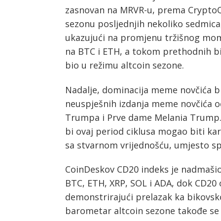
zasnovan na MRVR-u, prema CryptoQu
sezonu posljednjih nekoliko sedmica,
ukazujući na promjenu tržišnog mom
na BTC i ETH, a tokom prethodnih bi
bio u režimu altcoin sezone.
Nadalje, dominacija meme novčića bi
neuspješnih izdanja meme novčića o
Trumpa i Prve dame Melania Trump. 
bi ovaj period ciklusa mogao biti k
sa stvarnom vrijednošću, umjesto s
CoinDeskov CD20 indeks je nadmašio
BTC, ETH, XRP, SOL i ADA, dok CD20 
demonstrirajući prelazak ka bikovsk
barometar altcoin sezone takođe se p