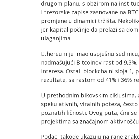
drugom planu, s obzirom na instituc
i trezorske zapise zasnovane na BTC
promjene u dinamici tržišta. Nekoliko
jer kapital počinje da prelazi sa do
ulaganjima.
Ethereum je imao uspješnu sedmicu, 
nadmašujući Bitcoinov rast od 9,3%
interesa. Ostali blockchaini sloja 1,
rezultate, sa rastom od 41% i 36% r
U prethodnim bikovskim ciklusima, al
spekulativnih, viralnih poteza, čest
Post
poznatih ličnosti. Ovog puta, čini se 
navigation
s
projektima sa značajnom aktivnošću, p
Podaci takođe ukazuju na rane znako