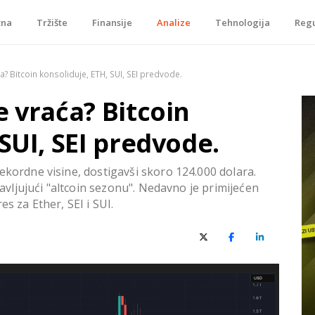
tna
Tržište
Finansije
Analize
Tehnologija
Regu
je, tokenizacije…
a? Bitcoin konsoliduje, ETH, SUI, SEI predvode.
e vraća? Bitcoin
SUI, SEI predvode.
ekordne visine, dostigavši skoro 124.000 dolara.
ajavljujući "altcoin sezonu". Nedavno je primijećen
s za Ether, SEI i SUI.
X (Twitter)
Facebook
LinkedIn