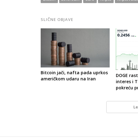
SLIČNE OBJAVE
Bitcoin jači, nafta pada uprkos
DOGE rast
američkom udaru na Iran
interes i 
pokreću p
Le