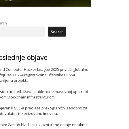
arch
Search
oslednje objave
rld Computer Hacker League 2025 privlači globalnu
nju sa 11.774 registrovana učesnika i 1.554
javljena projekta
stercard približava stablecoine masovnoj upotrebi
vom Blockchain infrastrukturom
vjerenik SEC-a predlaže prekogranični sandbox za
ptovalute i tokenizovanu imovinu.
coin: Zamah hladi, ali uzlazni trend ostaje netaknut