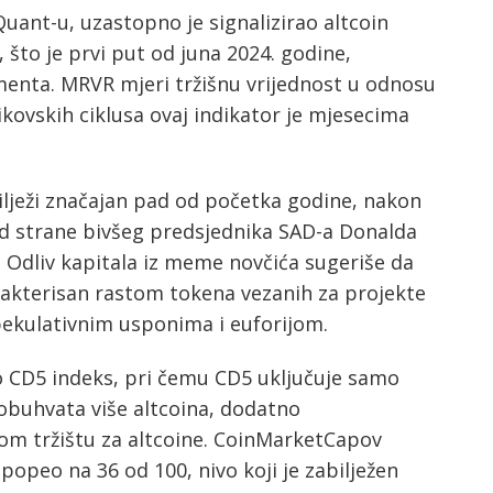
ant-u, uzastopno je signalizirao altcoin
 što je prvi put od juna 2024. godine,
enta. MRVR mjeri tržišnu vrijednost u odnosu
kovskih ciklusa ovaj indikator je mjesecima
lježi značajan pad od početka godine, nakon
d strane bivšeg predsjednika SAD-a Donalda
Odliv kapitala iz meme novčića sugeriše da
arakterisan rastom tokena vezanih za projekte
pekulativnim usponima i euforijom.
 CD5 indeks, pri čemu CD5 uključuje samo
obuhvata više altcoina, dodatno
om tržištu za altcoine. CoinMarketCapov
opeo na 36 od 100, nivo koji je zabilježen