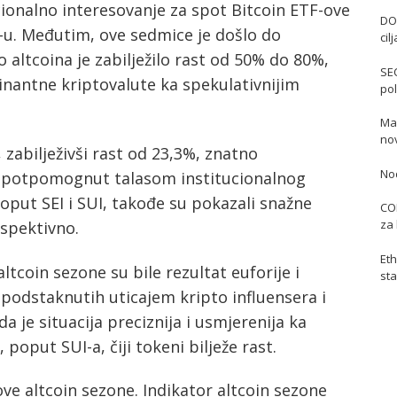
ionalno interesovanje za spot Bitcoin ETF-ove
DO
-u. Međutim, ove sedmice je došlo do
cil
 altcoina je zabilježilo rast od 50% do 80%,
SE
minantne kriptovalute ka spekulativnijim
pol
Mas
no
zabilježivši rast od 23,3%, znatno
No
, potpomognut talasom institucionalnog
 poput SEI i SUI, takođe su pokazali snažne
COI
za 
espektivno.
Eth
tcoin sezone su bile rezultat euforije i
sta
o podstaknutih uticajem kripto influensera i
da je situacija preciznija i usmjerenija ka
oput SUI-a, čiji tokeni bilježe rast.
ve altcoin sezone. Indikator altcoin sezone