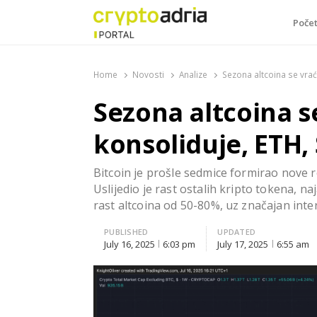
Poče
CryptoAdria Portal
Novosti iz oblasti kriptovaluta, blockchain tehnologi
Home
Novosti
Analize
Sezona altcoina se vrać
Sezona altcoina s
konsoliduje, ETH, 
Bitcoin je prošle sedmice formirao nove r
Uslijedio je rast ostalih kripto tokena, n
rast altcoina od 50-80%, uz značajan intere
PUBLISHED
UPDATED
July 16, 2025
6:03 pm
July 17, 2025
6:55 am