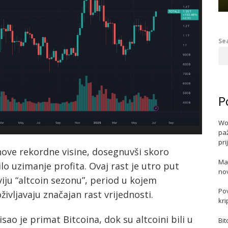
Se
P
Wo
paž
pri
nove rekordne visine, dosegnuvši skoro
Ma
ilo uzimanje profita. Ovaj rast je utro put
no
ju “altcoin sezonu”, period u kojem
Po
življavaju značajan rast vrijednosti.
kri
isao je primat Bitcoina, dok su altcoini bili u
Bit