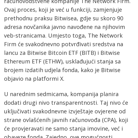
računovodstvene kompanije The Network Firm.
Ovaj proces, koji je već u funkciji, zamjenjuje
prethodnu praksu Bitwisea, gdje su skoro 90
adresa novčanika javno navođene na njihovim
veb-stranicama. Umjesto toga, The Network
Firm će svakodnevno potvrđivati sredstva na
lancu za Bitwise Bitcoin ETF (BITB) i Bitwise
Ethereum ETF (ETHW), usklađujući stanja sa
brojem izdatih udjela fonda, kako je Bitwise
objavio na platformi X.
U narednim sedmicama, kompanija planira
dodati drugi nivo transparentnosti. Taj nivo će
uključivati svakodnevne izvještaje ovjerene od
strane ovlašćenih javnih računovođa (CPA), koji
će provjeravati ne samo stanja imovine, već i
obaveze fonda. Zajedno, ove mogućnosti