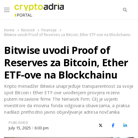
Searc
Menu
CryptoAdria Portal
Novosti iz oblasti kriptovaluta, blockchain tehnologije,
tokenizacije…
Home
Novosti
Finansije
Bitwise uvodi Proof of Reserves za Bitcoin, Ether ETF-ove na Blockchainu
Bitwise uvodi Proof of
Reserves za Bitcoin, Ether
ETF-ove na Blockchainu
Kripto menadžer Bitwise unaprjeđuje transparentnost za svoje
spot Bitcoin i Ether ETF-ove uvođenjem provjera rezervi
putem nezavisne firme The Network Firm. Cilj je uvjeriti
investitore da imovina fonda odgovara obavezama, a praksa
nadilazi prethodno javno objavljivanje adresa novčanika.
PUBLISHED
X (Twitter)
Facebook
Linked
July 15, 2025
6:03 pm