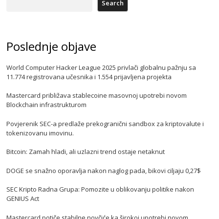
Search
Poslednje objave
World Computer Hacker League 2025 privlači globalnu pažnju sa
11.774 registrovana učesnika i 1.554 prijavljena projekta
Mastercard približava stablecoine masovnoj upotrebi novom
Blockchain infrastrukturom
Povjerenik SEC-a predlaže prekogranični sandbox za kriptovalute i
tokenizovanu imovinu.
Bitcoin: Zamah hladi, ali uzlazni trend ostaje netaknut
DOGE se snažno oporavlja nakon naglog pada, bikovi ciljaju 0,27$
SEC Kripto Radna Grupa: Pomozite u oblikovanju politike nakon
GENIUS Act
Mastercard potiče stabilne novčiće ka širokoj upotrebi novom