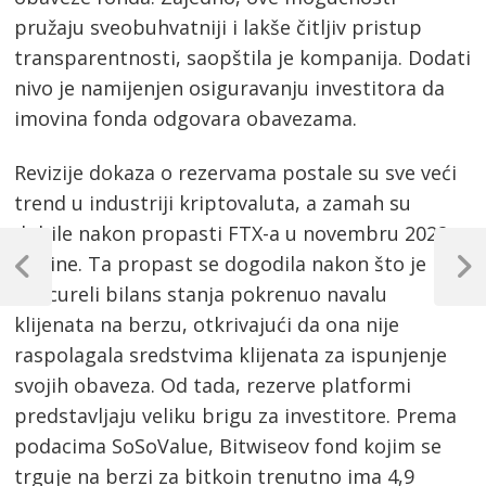
pružaju sveobuhvatniji i lakše čitljiv pristup
transparentnosti, saopštila je kompanija. Dodati
nivo je namijenjen osiguravanju investitora da
imovina fonda odgovara obavezama.
Revizije dokaza o rezervama postale su sve veći
trend u industriji kriptovaluta, a zamah su
dobile nakon propasti FTX-a u novembru 2022.
Post
godine. Ta propast se dogodila nakon što je
navigation
Previous
Next
procureli bilans stanja pokrenuo navalu
Post
Post
klijenata na berzu, otkrivajući da ona nije
raspolagala sredstvima klijenata za ispunjenje
svojih obaveza. Od tada, rezerve platformi
predstavljaju veliku brigu za investitore. Prema
podacima SoSoValue, Bitwiseov fond kojim se
trguje na berzi za bitkoin trenutno ima 4,9