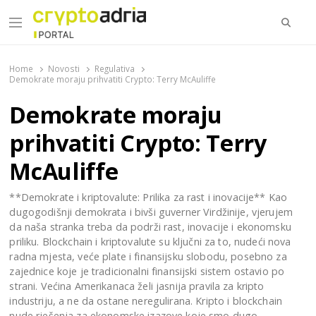
Searc
Menu
CryptoAdria Portal
Novosti iz oblasti kriptovaluta, blockchain tehnologije,
tokenizacije…
Home
Novosti
Regulativa
Demokrate moraju prihvatiti Crypto: Terry McAuliffe
Demokrate moraju
prihvatiti Crypto: Terry
McAuliffe
**Demokrate i kriptovalute: Prilika za rast i inovacije** Kao
dugogodišnji demokrata i bivši guverner Virdžinije, vjerujem
da naša stranka treba da podrži rast, inovacije i ekonomsku
priliku. Blockchain i kriptovalute su ključni za to, nudeći nova
radna mjesta, veće plate i finansijsku slobodu, posebno za
zajednice koje je tradicionalni finansijski sistem ostavio po
strani. Većina Amerikanaca želi jasnija pravila za kripto
industriju, a ne da ostane neregulirana. Kripto i blockchain
nude rješenja za ekonomske izazove koje smo dugo