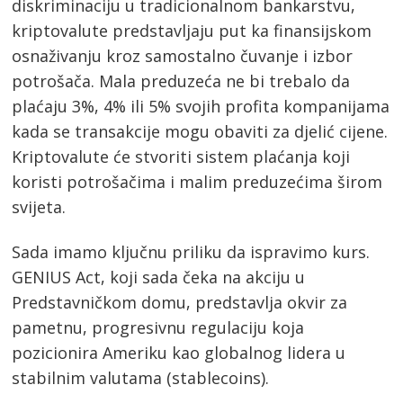
diskriminaciju u tradicionalnom bankarstvu,
kriptovalute predstavljaju put ka finansijskom
osnaživanju kroz samostalno čuvanje i izbor
potrošača. Mala preduzeća ne bi trebalo da
plaćaju 3%, 4% ili 5% svojih profita kompanijama
kada se transakcije mogu obaviti za djelić cijene.
Kriptovalute će stvoriti sistem plaćanja koji
koristi potrošačima i malim preduzećima širom
svijeta.
Sada imamo ključnu priliku da ispravimo kurs.
Post
GENIUS Act, koji sada čeka na akciju u
navigation
s
Predstavničkom domu, predstavlja okvir za
pametnu, progresivnu regulaciju koja
pozicionira Ameriku kao globalnog lidera u
stabilnim valutama (stablecoins).