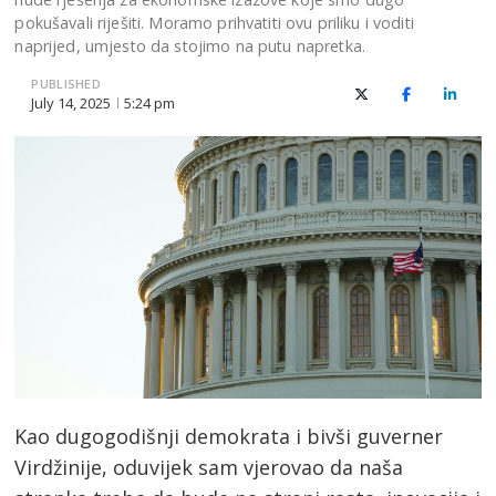
pokušavali riješiti. Moramo prihvatiti ovu priliku i voditi
naprijed, umjesto da stojimo na putu napretka.
PUBLISHED
X (Twitter)
Facebook
Linked
July 14, 2025
5:24 pm
Kao dugogodišnji demokrata i bivši guverner
Virdžinije, oduvijek sam vjerovao da naša