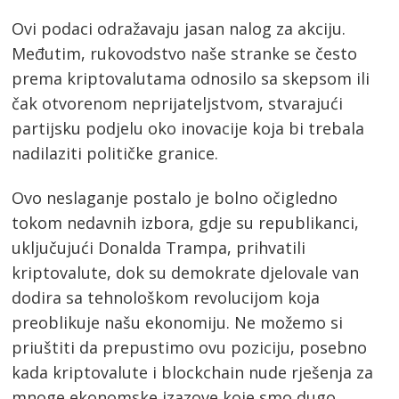
Ovi podaci odražavaju jasan nalog za akciju.
Međutim, rukovodstvo naše stranke se često
prema kriptovalutama odnosilo sa skepsom ili
čak otvorenom neprijateljstvom, stvarajući
partijsku podjelu oko inovacije koja bi trebala
nadilaziti političke granice.
Ovo neslaganje postalo je bolno očigledno
tokom nedavnih izbora, gdje su republikanci,
uključujući Donalda Trampa, prihvatili
kriptovalute, dok su demokrate djelovale van
dodira sa tehnološkom revolucijom koja
preoblikuje našu ekonomiju. Ne možemo si
priuštiti da prepustimo ovu poziciju, posebno
kada kriptovalute i blockchain nude rješenja za
mnoge ekonomske izazove koje smo dugo