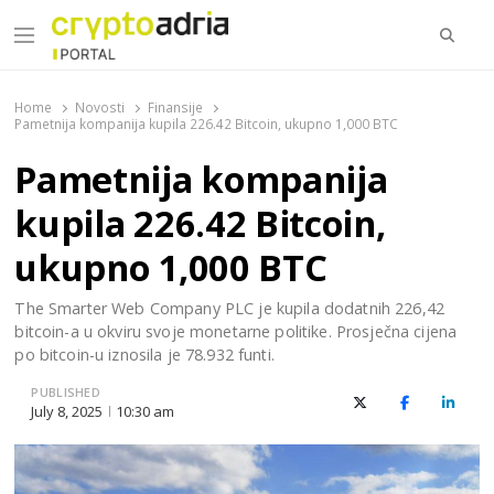
Searc
Menu
CryptoAdria Portal
Novosti iz oblasti kriptovaluta, blockchain tehnologije,
tokenizacije…
Home
Novosti
Finansije
Pametnija kompanija kupila 226.42 Bitcoin, ukupno 1,000 BTC
Pametnija kompanija
kupila 226.42 Bitcoin,
ukupno 1,000 BTC
The Smarter Web Company PLC je kupila dodatnih 226,42
bitcoin-a u okviru svoje monetarne politike. Prosječna cijena
po bitcoin-u iznosila je 78.932 funti.
PUBLISHED
X (Twitter)
Facebook
Linked
July 8, 2025
10:30 am