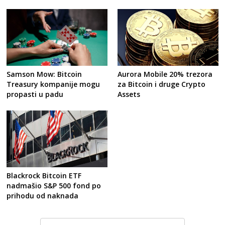
Post
navigation
s
Samson Mow: Bitcoin
Aurora Mobile 20% trezora
Treasury kompanije mogu
za Bitcoin i druge Crypto
propasti u padu
Assets
Blackrock Bitcoin ETF
nadmašio S&P 500 fond po
prihodu od naknada