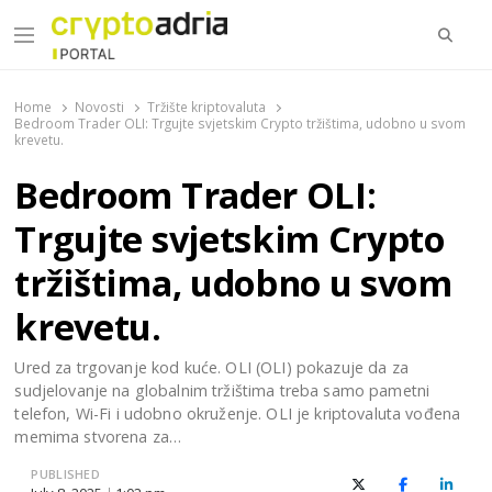
Searc
Menu
CryptoAdria Portal
Novosti iz oblasti kriptovaluta, blockchain tehnologije,
tokenizacije…
Home
Novosti
Tržište kriptovaluta
Bedroom Trader OLI: Trgujte svjetskim Crypto tržištima, udobno u svom
krevetu.
Bedroom Trader OLI:
Trgujte svjetskim Crypto
tržištima, udobno u svom
krevetu.
Ured za trgovanje kod kuće. OLI (OLI) pokazuje da za
sudjelovanje na globalnim tržištima treba samo pametni
telefon, Wi-Fi i udobno okruženje. OLI je kriptovaluta vođena
memima stvorena za…
PUBLISHED
X (Twitter)
Facebook
Linked