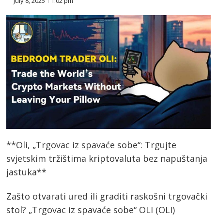
July 8, 2025
1:02 pm
**Oli, „Trgovac iz spavaće sobe“: Trgujte
svjetskim tržištima kriptovaluta bez napuštanja
jastuka**
Zašto otvarati ured ili graditi raskošni trgovački
stol? „Trgovac iz spavaće sobe“ OLI (OLI)