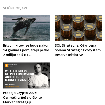
SLIČNE OBJAVE
Post
navigation
s
Bitcoin kitovi se bude nakon
SOL Strategije: Otkrivena
14 godina i pomjeraju preko
Solana Strategic Ecosystem
2 milijarde $ BTC.
Reserve Initiative
Prodaja Crypto 2025:
Osnivači griješe o Go-to-
Market strategiji.