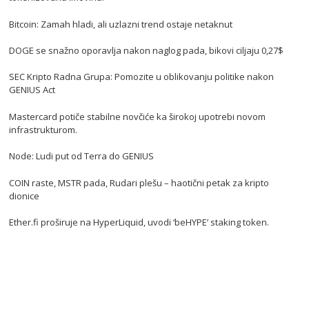
Bitcoin: Zamah hladi, ali uzlazni trend ostaje netaknut
DOGE se snažno oporavlja nakon naglog pada, bikovi ciljaju 0,27$
SEC Kripto Radna Grupa: Pomozite u oblikovanju politike nakon
GENIUS Act
Mastercard potiče stabilne novčiće ka širokoj upotrebi novom
infrastrukturom.
Node: Ludi put od Terra do GENIUS
COIN raste, MSTR pada, Rudari plešu – haotični petak za kripto
dionice
Ether.fi proširuje na HyperLiquid, uvodi ‘beHYPE’ staking token.