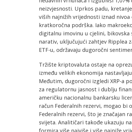
nedavnih vrhunaca i izgubivši 1,07
neizvjesnosti. Uprkos padu, kretanje
viših najnižih vrijednosti iznad nivoa
kratkoročna podrška. Iako makroekono
digitalnu imovinu u cjelini, bikovska 
narativ, uključujući zahtjev Ripplea 
ETF-u, održavaju dugoročni sentime
Tržište kriptovaluta ostaje na oprez
između velikih ekonomija nastavljaju
Post
Međutim, dugoročni izgledi XRP-a po
za regulatornu jasnost i dublju finan
navigation
s
američku nacionalnu bankarsku licen
račun Federalnih rezervi, mogao bi 
Federalnih rezervi, što je značajan ra
svijeta. Analitičari takođe ukazuju n
formira više najviše i više najniže v