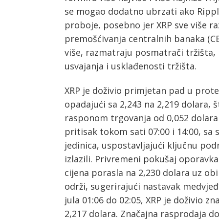
se mogao dodatno ubrzati ako Ripple
proboje, posebno jer XRP sve više ra
premošćivanja centralnih banaka (CBD
više, razmatraju posmatrači tržišta
usvajanja i usklađenosti tržišta.
XRP je doživio primjetan pad u protekl
opadajući sa 2,243 na 2,219 dolara, 
rasponom trgovanja od 0,052 dolara (
pritisak tokom sati 07:00 i 14:00, s
jedinica, uspostavljajući ključnu po
izlazili. Privremeni pokušaj oporavk
cijena porasla na 2,230 dolara uz ob
održi, sugerirajući nastavak medvjeđ
jula 01:06 do 02:05, XRP je doživio z
2,217 dolara. Značajna rasprodaja dog