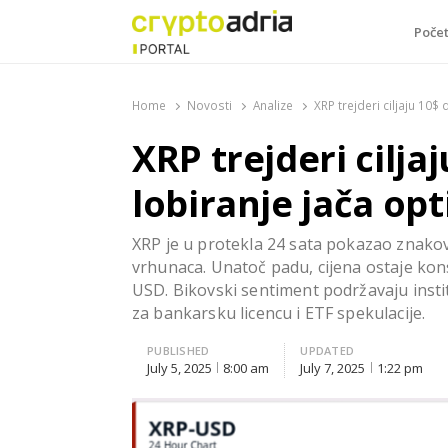
Poče
CryptoAdria Portal
Novosti iz oblasti kriptovaluta, blockchain tehnologi
Home
Novosti
Analize
XRP trejderi ciljaju 10$
XRP trejderi cilja
lobiranje jača op
XRP je u protekla 24 sata pokazao znakov
vrhunaca. Unatoč padu, cijena ostaje kons
USD. Bikovski sentiment podržavaju instit
za bankarsku licencu i ETF spekulacije.
PUBLISHED
UPDATED
July 5, 2025
8:00 am
July 7, 2025
1:22 pm