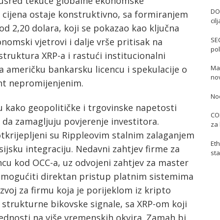
% usred tekuće globalne ekonomske
DO
 cijena ostaje konstruktivno, sa formiranjem
cil
 od 2,20 dolara, koji se pokazao kao ključna
SE
mski vjetrovi i dalje vrše pritisak na
pol
struktura XRP-a i rastući institucionalni
Mas
za američku bankarsku licencu i spekulacije o
no
nt nepromijenjenim.
No
u kako geopolitičke i trgovinske napetosti
COI
 da zamagljuju povjerenje investitora.
za 
tkrijepljeni su Rippleovim stalnim zalaganjem
Eth
sijsku integraciju. Nedavni zahtjev firme za
sta
cu kod OCC-a, uz odvojeni zahtjev za master
omogućiti direktan pristup platnim sistemima
zvoj za firmu koja je porijeklom iz kripto
a strukturne bikovske signale, sa XRP-om koji
rijednosti na više vremenskih okvira. Zamah bi