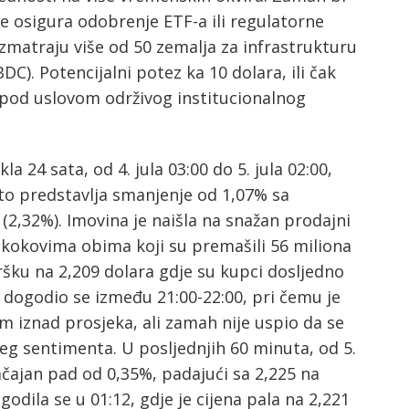
 osigura odobrenje ETF-a ili regulatorne
zmatraju više od 50 zemalja za infrastrukturu
C). Potencijalni potez ka 10 dolara, ili čak
, pod uslovom održivog institucionalnog
a 24 sata, od 4. jula 03:00 do 5. jula 02:00,
što predstavlja smanjenje od 1,07% sa
2,32%). Imovina je naišla na snažan prodajni
a skokovima obima koji su premašili 56 miliona
dršku na 2,209 dolara gdje su kupci dosljedno
a dogodio se između 21:00-22:00, pri čemu je
im iznad prosjeka, ali zamah nije uspio da se
eg sentimenta. U posljednjih 60 minuta, od 5.
načajan pad od 0,35%, padajući sa 2,225 na
odila se u 01:12, gdje je cijena pala na 2,221