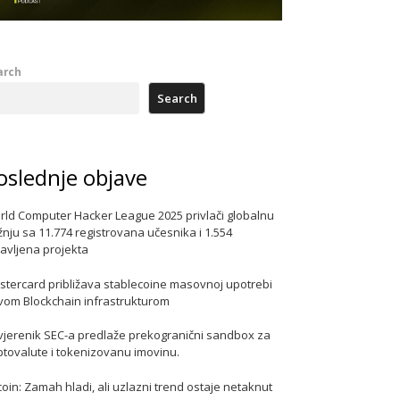
arch
Search
oslednje objave
rld Computer Hacker League 2025 privlači globalnu
nju sa 11.774 registrovana učesnika i 1.554
javljena projekta
stercard približava stablecoine masovnoj upotrebi
vom Blockchain infrastrukturom
vjerenik SEC-a predlaže prekogranični sandbox za
ptovalute i tokenizovanu imovinu.
coin: Zamah hladi, ali uzlazni trend ostaje netaknut