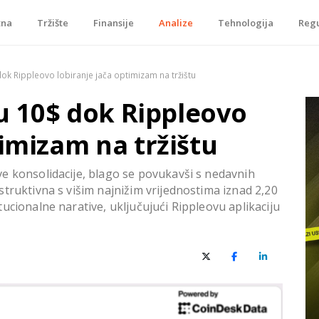
tna
Tržište
Finansije
Analize
Tehnologija
Regu
je, tokenizacije…
 dok Rippleovo lobiranje jača optimizam na tržištu
ju 10$ dok Rippleovo
timizam na tržištu
e konsolidacije, blago se povukavši s nedavnih
truktivna s višim najnižim vrijednostima iznad 2,20
ucionalne narative, uključujući Rippleovu aplikaciju
X (Twitter)
Facebook
LinkedIn