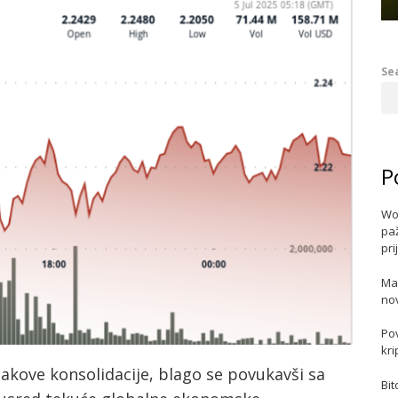
Se
P
Wo
paž
pri
Ma
no
Po
kri
akove konsolidacije, blago se povukavši sa
Bit