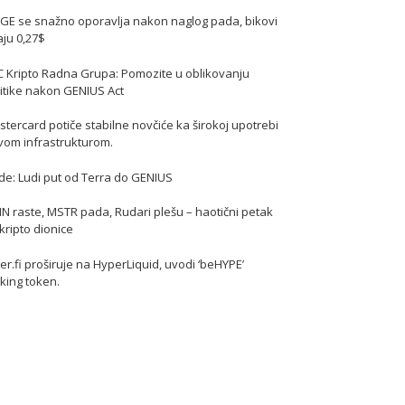
GE se snažno oporavlja nakon naglog pada, bikovi
jaju 0,27$
C Kripto Radna Grupa: Pomozite u oblikovanju
itike nakon GENIUS Act
tercard potiče stabilne novčiće ka širokoj upotrebi
vom infrastrukturom.
de: Ludi put od Terra do GENIUS
N raste, MSTR pada, Rudari plešu – haotični petak
kripto dionice
er.fi proširuje na HyperLiquid, uvodi ‘beHYPE’
king token.