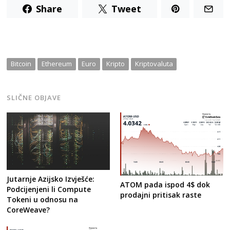
Share
Tweet
Bitcoin
Ethereum
Euro
Kripto
Kriptovaluta
SLIČNE OBJAVE
Jutarnje Azijsko Izvješće:
ATOM pada ispod 4$ dok
Podcijenjeni li Compute
prodajni pritisak raste
Tokeni u odnosu na
CoreWeave?