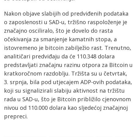
Nakon objave slabijih od predviđenih podataka
o zaposlenosti u SAD-u, tržišno raspoloženje je
značajno osciliralo, što je dovelo do rasta
očekivanja za smanjenje kamatnih stopa, a
istovremeno je bitcoin zabilježio rast. Trenutno,
analitičari predviđaju da će 110.348 dolara
predstavljati značajnu razinu otpora za Bitcoin u
kratkoročnom razdoblju. Tržišta su u četvrtak,
3. srpnja, bila pod utjecajem ADP-ovih podataka,
koji su signalizirali slabiju aktivnost na tržištu
rada u SAD-u, što je Bitcoin približilo cjenovnom
nivou od 110.000 dolara kao sljedećoj značajnoj
prepreci.
Post
navigation
s