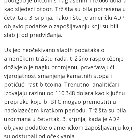
podigao je bitcoin s naglašenih 110.000 dolara
kao sljedeći otpor. Tržišta su bila potresena u
četvrtak, 3. srpnja, nakon što je američki ADP
objavio podatke o zapošljavanju koji su bili
slabiji od predviđanja.
Usljed neočekivano slabih podataka o
američkom tržištu rada, tržišno raspoloženje
doživjelo je naglu promjenu, povećavajući
vjerojatnost smanjenja kamatnih stopa i
potičući rast bitcoina. Trenutno, analitičari
izdvajaju razinu od 110.348 dolara kao ključnu
prepreku koju bi BTC mogao premostiti u
nadolazećem kratkom periodu. Tržišta su bila
uzdrmana u četvrtak, 3. srpnja, kada je ADP
objavio podatke o američkom zapošljavanju koji
su odstupali od očekivanja.