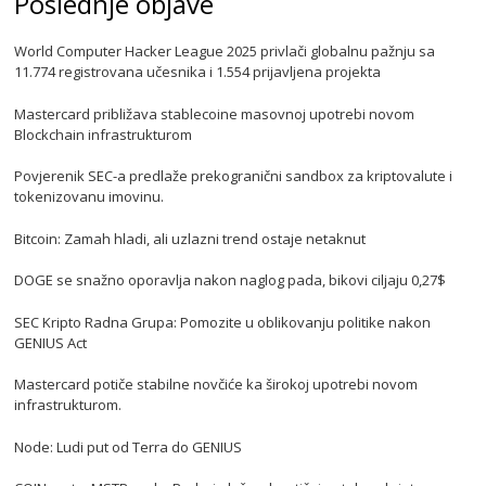
Poslednje objave
World Computer Hacker League 2025 privlači globalnu pažnju sa
11.774 registrovana učesnika i 1.554 prijavljena projekta
Mastercard približava stablecoine masovnoj upotrebi novom
Blockchain infrastrukturom
Povjerenik SEC-a predlaže prekogranični sandbox za kriptovalute i
tokenizovanu imovinu.
Bitcoin: Zamah hladi, ali uzlazni trend ostaje netaknut
DOGE se snažno oporavlja nakon naglog pada, bikovi ciljaju 0,27$
SEC Kripto Radna Grupa: Pomozite u oblikovanju politike nakon
GENIUS Act
Mastercard potiče stabilne novčiće ka širokoj upotrebi novom
infrastrukturom.
Node: Ludi put od Terra do GENIUS