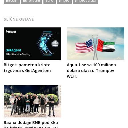
Bitcoin
Ethereum
Euro
Kripto
Kriptovaluta
SLIČNE OBJAVE
Bitget: pametna kripto
Aqua 1 se sa 100 miliona
trgovina s GetAgentom
dolara ulazi u Trumpov
WLFI.
Baanx dodaje BNB podršku