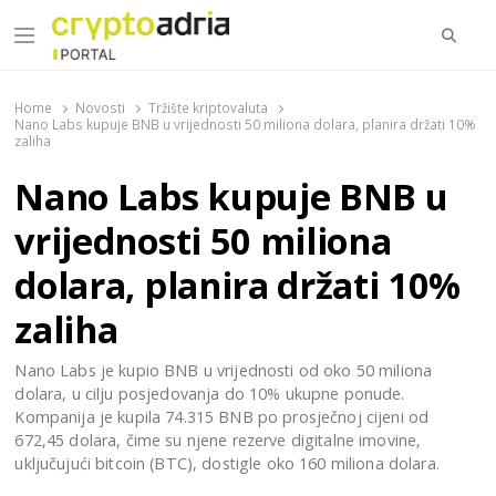
Searc
Menu
CryptoAdria Portal
Novosti iz oblasti kriptovaluta, blockchain tehnologije,
tokenizacije…
Home
Novosti
Tržište kriptovaluta
Nano Labs kupuje BNB u vrijednosti 50 miliona dolara, planira držati 10%
zaliha
Nano Labs kupuje BNB u
vrijednosti 50 miliona
dolara, planira držati 10%
zaliha
Nano Labs je kupio BNB u vrijednosti od oko 50 miliona
dolara, u cilju posjedovanja do 10% ukupne ponude.
Kompanija je kupila 74.315 BNB po prosječnoj cijeni od
672,45 dolara, čime su njene rezerve digitalne imovine,
uključujući bitcoin (BTC), dostigle oko 160 miliona dolara.