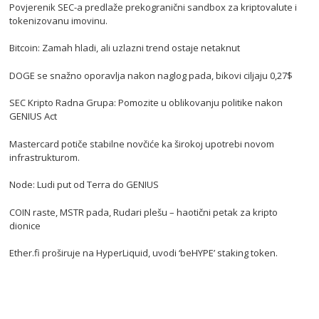
Povjerenik SEC-a predlaže prekogranični sandbox za kriptovalute i
tokenizovanu imovinu.
Bitcoin: Zamah hladi, ali uzlazni trend ostaje netaknut
DOGE se snažno oporavlja nakon naglog pada, bikovi ciljaju 0,27$
SEC Kripto Radna Grupa: Pomozite u oblikovanju politike nakon
GENIUS Act
Mastercard potiče stabilne novčiće ka širokoj upotrebi novom
infrastrukturom.
Node: Ludi put od Terra do GENIUS
COIN raste, MSTR pada, Rudari plešu – haotični petak za kripto
dionice
Ether.fi proširuje na HyperLiquid, uvodi ‘beHYPE’ staking token.