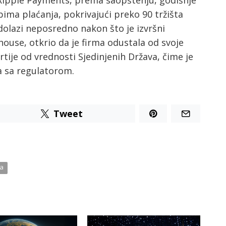
bima plaćanja, pokrivajući preko 90 tržišta
 dolazi neposredno nakon što je izvršni
house, otkrio da je firma odustala od svoje
tije od vrednosti Sjedinjenih Država, čime je
 sa regulatorom.
Tweet
ta