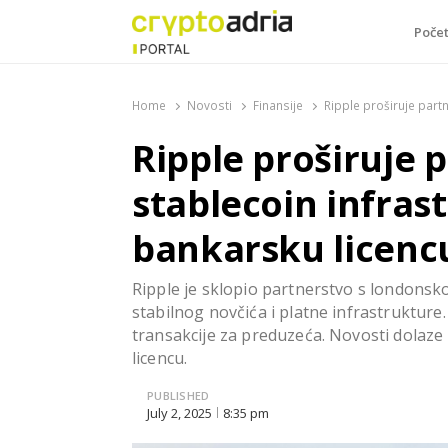
Poče
CryptoAdria Portal
Novosti iz oblasti kriptovaluta, blockchain tehnologi
Home
Novosti
Finansije
Ripple proširuje partn
Ripple proširuje 
stablecoin infrast
bankarsku licenc
Ripple je sklopio partnerstvo s londons
stabilnog novčića i platne infrastrukture. 
transakcije za preduzeća. Novosti dolaze
licencu.
PUBLISHED
July 2, 2025
8:35 pm