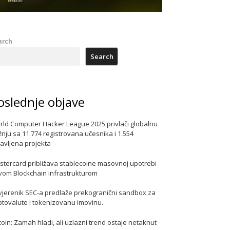
arch
Search
oslednje objave
rld Computer Hacker League 2025 privlači globalnu
nju sa 11.774 registrovana učesnika i 1.554
javljena projekta
stercard približava stablecoine masovnoj upotrebi
vom Blockchain infrastrukturom
vjerenik SEC-a predlaže prekogranični sandbox za
ptovalute i tokenizovanu imovinu.
coin: Zamah hladi, ali uzlazni trend ostaje netaknut