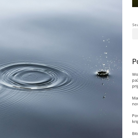
Se
P
Wo
paž
pri
Ma
no
Po
kri
Bit