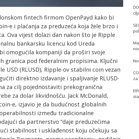
DO
cil
ondonskom fintech firmom OpenPayd kako bi
oin-e i plaćanja za preduzeća koja žele brzo i
SE
pol
ca. Ova vijest dolazi dan nakon što je Ripple
ionalnu bankarsku licencu kod Ureda
Mas
no
 bi omogućila kompaniji da proširi svoje
ih granica pod federalnim propisima. Ključni
No
le USD (RLUSD), Ripple-ov stabilni coin vezan
COI
ćiti direktno izdavanje i spaljivanje RLUSD-
za 
ma za cilj pojednostaviti prekogranična
Eth
rebe za dolar likvidnošću. Jack McDonald,
sta
coin-e, izjavio je da budućnost globalnih
roperabilnosti između tradicionalne
dodajući da partnerstvo “daje preduzećima
i stabilnost i usklađenost koju očekuju sa
 Ripple Payments, prema saopštenju, godišnje