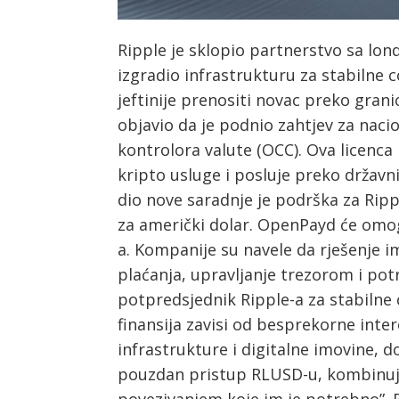
Ripple je sklopio partnerstvo sa l
izgradio infrastrukturu za stabilne c
Post
jeftinije prenositi novac preko grani
navigation
s
objavio da je podnio zahtjev za nac
kontrolora valute (OCC). Ova licenca
kripto usluge i posluje preko državn
dio nove saradnje je podrška za Ripp
za američki dolar. OpenPayd će omogu
a. Kompanije su navele da rješenje i
plaćanja, upravljanje trezorom i pot
potpredsjednik Ripple-a za stabilne 
finansija zavisi od besprekorne inte
infrastrukture i digitalne imovine, 
pouzdan pristup RLUSD-u, kombinujuć
povezivanjem koje im je potrebno”.