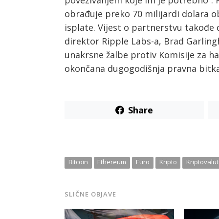
obrađuje preko 70 milijardi dolara o
isplate. Vijest o partnerstvu takođe
direktor Ripple Labs-a, Brad Garling
unakrsne žalbe protiv Komisije za har
okončana dugogodišnja pravna bitka
Share
Bitcoin
Ethereum
Euro
Kripto
Kriptovalu
SLIČNE OBJAVE