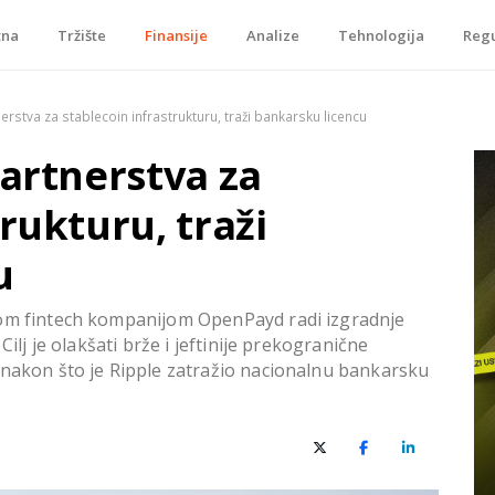
tna
Tržište
Finansije
Analize
Tehnologija
Regu
je, tokenizacije…
erstva za stablecoin infrastrukturu, traži bankarsku licencu
partnerstva za
rukturu, traži
u
kom fintech kompanijom OpenPayd radi izgradnje
Cilj je olakšati brže i jeftinije prekogranične
 nakon što je Ripple zatražio nacionalnu bankarsku
X (Twitter)
Facebook
LinkedIn