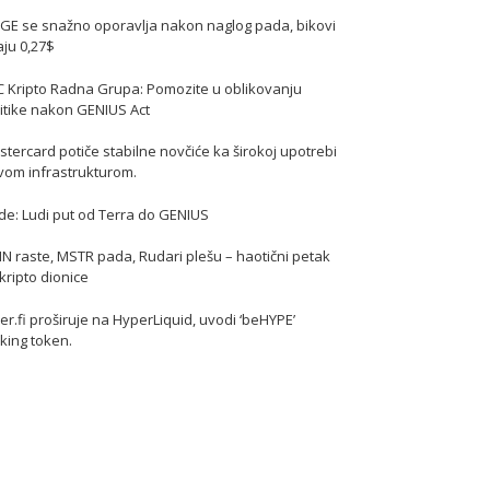
GE se snažno oporavlja nakon naglog pada, bikovi
jaju 0,27$
C Kripto Radna Grupa: Pomozite u oblikovanju
itike nakon GENIUS Act
tercard potiče stabilne novčiće ka širokoj upotrebi
vom infrastrukturom.
de: Ludi put od Terra do GENIUS
N raste, MSTR pada, Rudari plešu – haotični petak
kripto dionice
er.fi proširuje na HyperLiquid, uvodi ‘beHYPE’
king token.