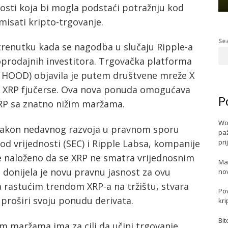
osti koja bi mogla podstaći potražnju kod
misati kripto-trgovanje.
Se
u trenutku kada se nagodba u slučaju Ripple-a
oprodajnih investitora. Trgovačka platforma
 HOOD) objavila je putem društvene mreže X
o XRP fjučerse. Ova nova ponuda omogućava
P
XRP sa znatno nižim maržama.
Wo
 nakon nedavnog razvoja u pravnom sporu
paž
od vrijednosti (SEC) i Ripple Labsa, kompanije
pri
je naloženo da se XRP ne smatra vrijednosnim
Ma
donijela je novu pravnu jasnost za ovu
no
a rastućim trendom XRP-a na tržištu, stvara
Po
proširi svoju ponudu derivata.
kri
Bit
im maržama ima za cilj da učini trgovanje