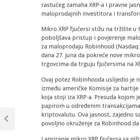
rastućeg zamaha XRP-a i pravne jasn
maloprodajnih investitora i transfor
Mikro XRP fjučersi stižu na tržište 
poboljšava pristup i povjerenje mal
za maloprodaju Robinhood (Nasdaq:
dana 27. juna da pokreće nove mikr
trgovcima da trguju fjučersima na 
Ovaj potez Robinhooda uslijedio je
između američke Komisije za hartije 
koja stoji iza XRP-a. Presuda kojom 
papirom u određenim transakcijama 
Post
kriptovalutu. Ova jasnost, zajedno s
navigation
Previous
povoljno okruženje za Robinhood da 
Post
Lansiranje mikro XRP fjučersa sa niž