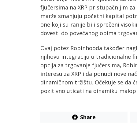
fjučersima na XRP pristupačnijim za 
marže smanjuju početni kapital potr
one koji su ranije bili sprečeni vis
dovesti do povećanog obima trgovanja
Ovaj potez Robinhooda također naglaš
njihovu integraciju u tradicionalne 
opcija za trgovanje fjučersima, Robi
interesu za XRP i da ponudi nove nač
dinamičnom tržištu. Očekuje se da 
pozitivno uticati na dinamiku malop
Share