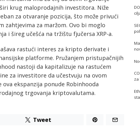
širi krug maloprodajnih investitora. Niže
DO
cil
eban za otvaranje pozicija, što može privući
okim zahtjevima za maržom. Ovo bi moglo
SE
pol
 i šireg učešća na tržištu fjučersa XRP-a.
Mas
ava rastući interes za kripto derivate i
no
finansijske platforme. Pružanjem pristupačnijih
No
nhood nastoji da kapitalizuje na rastućem
COI
ine za investitore da učestvuju na ovom
za 
će ova ekspanzija ponude Robinhooda
Eth
rodajnog trgovanja kriptovalutama.
sta
Tweet