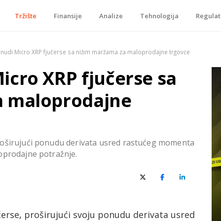
Tržište
Finansije
Analize
Tehnologija
Regulat
je, tokenizacije…
nudi Micro XRP fjučerse sa nižim maržama za maloprodajne trgovce
icro XRP fjučerse sa
a maloprodajne
roširujući ponudu derivata usred rastućeg momenta
oprodajne potražnje.
X (Twitter)
Facebook
LinkedIn
erse, proširujući svoju ponudu derivata usred