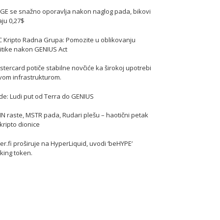
GE se snažno oporavlja nakon naglog pada, bikovi
jaju 0,27$
C Kripto Radna Grupa: Pomozite u oblikovanju
itike nakon GENIUS Act
tercard potiče stabilne novčiće ka širokoj upotrebi
vom infrastrukturom.
de: Ludi put od Terra do GENIUS
N raste, MSTR pada, Rudari plešu – haotični petak
kripto dionice
er.fi proširuje na HyperLiquid, uvodi ‘beHYPE’
king token.