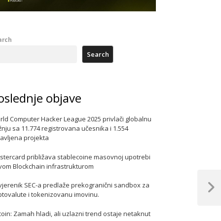
arch
Search
oslednje objave
rld Computer Hacker League 2025 privlači globalnu
nju sa 11.774 registrovana učesnika i 1.554
javljena projekta
stercard približava stablecoine masovnoj upotrebi
vom Blockchain infrastrukturom
vjerenik SEC-a predlaže prekogranični sandbox za
Next
ptovalute i tokenizovanu imovinu.
Post
coin: Zamah hladi, ali uzlazni trend ostaje netaknut