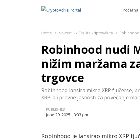
Početna
CryptoAdria Portal
Novosti iz oblasti kriptovaluta, blockchain tehnologi
Home
Novosti
Tržište kriptovaluta
Robinhood 
Robinhood nudi M
nižim maržama z
trgovce
Robinhood lansira mikro XRP fjučerse, p
XRP-a i pravne jasnosti za povećanje mal
PUBLISHED
June 29, 2025
3:33 pm
Robinhood je lansirao mikro XRP fjuč