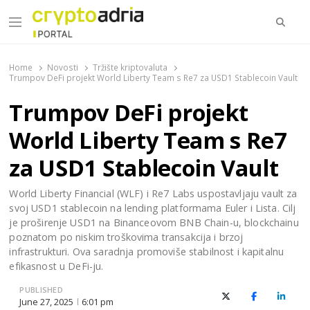
Searc
Menu
CryptoAdria Portal
Novosti iz oblasti kriptovaluta, blockchain tehnologije,
tokenizacije…
Home
Novosti
Tržište kriptovaluta
Trumpov DeFi projekt World Liberty Team s Re7 za USD1 Stablecoin Vault
Trumpov DeFi projekt
World Liberty Team s Re7
za USD1 Stablecoin Vault
World Liberty Financial (WLF) i Re7 Labs uspostavljaju vault za
svoj USD1 stablecoin na lending platformama Euler i Lista. Cilj
je proširenje USD1 na Binanceovom BNB Chain-u, blockchainu
poznatom po niskim troškovima transakcija i brzoj
infrastrukturi. Ova saradnja promoviše stabilnost i kapitalnu
efikasnost u DeFi-ju.
PUBLISHED
X (Twitter)
Facebook
Linked
June 27, 2025
6:01 pm