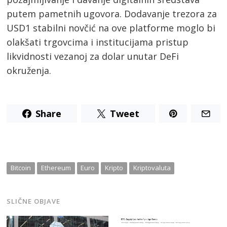
Post
putem pametnih ugovora. Dodavanje trezora za
navigation
s
USD1 stabilni novčić na ove platforme moglo bi
olakšati trgovcima i institucijama pristup
likvidnosti vezanoj za dolar unutar DeFi
okruženja.
Share
Tweet
Bitcoin
Ethereum
Euro
Kripto
Kriptovaluta
SLIČNE OBJAVE