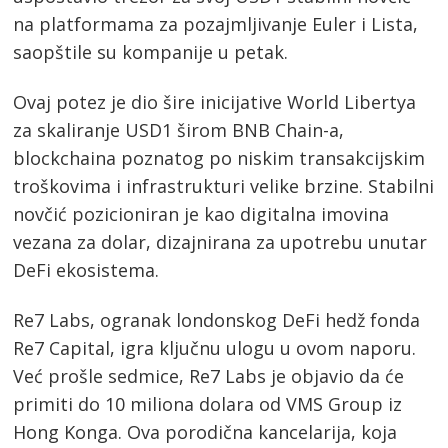
na platformama za pozajmljivanje Euler i Lista,
saopštile su kompanije u petak.
Ovaj potez je dio šire inicijative World Libertya
za skaliranje USD1 širom BNB Chain-a,
blockchaina poznatog po niskim transakcijskim
troškovima i infrastrukturi velike brzine. Stabilni
novčić pozicioniran je kao digitalna imovina
vezana za dolar, dizajnirana za upotrebu unutar
DeFi ekosistema.
Re7 Labs, ogranak londonskog DeFi hedž fonda
Re7 Capital, igra ključnu ulogu u ovom naporu.
Već prošle sedmice, Re7 Labs je objavio da će
primiti do 10 miliona dolara od VMS Group iz
Hong Konga. Ova porodična kancelarija, koja