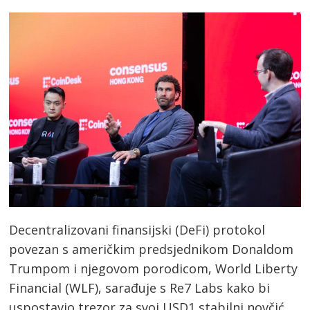
Decentralizovani finansijski (DeFi) protokol
povezan s američkim predsjednikom Donaldom
Trumpom i njegovom porodicom, World Liberty
Financial (WLF), sarađuje s Re7 Labs kako bi
uspostavio trezor za svoj USD1 stabilni novčić