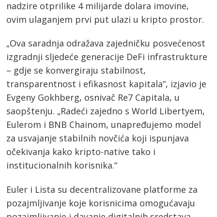
nadzire otprilike 4 milijarde dolara imovine,
ovim ulaganjem prvi put ulazi u kripto prostor.
„Ova saradnja odražava zajedničku posvećenost
izgradnji sljedeće generacije DeFi infrastrukture
– gdje se konvergiraju stabilnost,
transparentnost i efikasnost kapitala“, izjavio je
Evgeny Gokhberg, osnivač Re7 Capitala, u
saopštenju. „Radeći zajedno s World Libertyem,
Eulerom i BNB Chainom, unapređujemo model
za usvajanje stabilnih novčića koji ispunjava
očekivanja kako kripto-native tako i
institucionalnih korisnika.“
Euler i Lista su decentralizovane platforme za
pozajmljivanje koje korisnicima omogućavaju
pozajmljivanje i davanje digitalnih sredstava