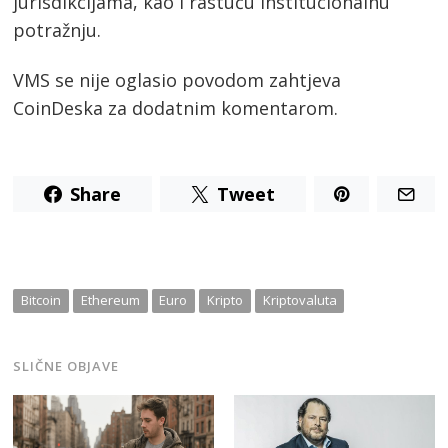
jurisdikcijama, kao i rastuću institucionalnu
potražnju.
VMS se nije oglasio povodom zahtjeva
CoinDeska za dodatnim komentarom.
Share
Tweet
Post
navigation
s
Bitcoin
Ethereum
Euro
Kripto
Kriptovaluta
SLIČNE OBJAVE