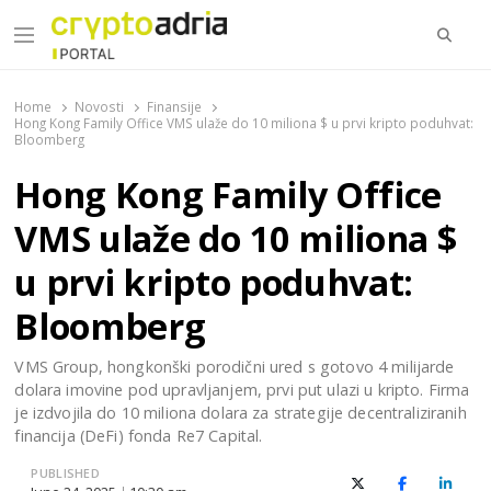
Searc
Menu
CryptoAdria Portal
Novosti iz oblasti kriptovaluta, blockchain tehnologije,
tokenizacije…
Home
Novosti
Finansije
Hong Kong Family Office VMS ulaže do 10 miliona $ u prvi kripto poduhvat:
Bloomberg
Hong Kong Family Office
VMS ulaže do 10 miliona $
u prvi kripto poduhvat:
Bloomberg
VMS Group, hongkonški porodični ured s gotovo 4 milijarde
dolara imovine pod upravljanjem, prvi put ulazi u kripto. Firma
je izdvojila do 10 miliona dolara za strategije decentraliziranih
financija (DeFi) fonda Re7 Capital.
PUBLISHED
X (Twitter)
Facebook
Linked