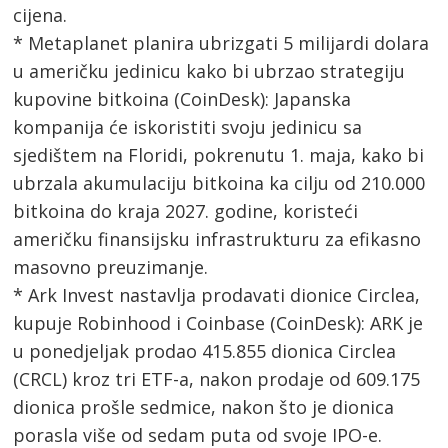
cijena.
* Metaplanet planira ubrizgati 5 milijardi dolara
u američku jedinicu kako bi ubrzao strategiju
kupovine bitkoina (CoinDesk): Japanska
kompanija će iskoristiti svoju jedinicu sa
sjedištem na Floridi, pokrenutu 1. maja, kako bi
ubrzala akumulaciju bitkoina ka cilju od 210.000
bitkoina do kraja 2027. godine, koristeći
američku finansijsku infrastrukturu za efikasno
masovno preuzimanje.
* Ark Invest nastavlja prodavati dionice Circlea,
kupuje Robinhood i Coinbase (CoinDesk): ARK je
u ponedjeljak prodao 415.855 dionica Circlea
(CRCL) kroz tri ETF-a, nakon prodaje od 609.175
dionica prošle sedmice, nakon što je dionica
porasla više od sedam puta od svoje IPO-e.