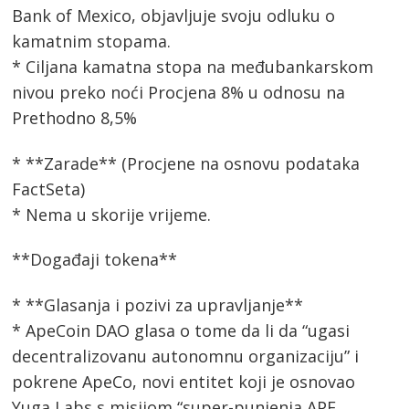
Bank of Mexico, objavljuje svoju odluku o
kamatnim stopama.
* Ciljana kamatna stopa na međubankarskom
nivou preko noći Procjena 8% u odnosu na
Prethodno 8,5%
* **Zarade** (Procjene na osnovu podataka
FactSeta)
* Nema u skorije vrijeme.
**Događaji tokena**
* **Glasanja i pozivi za upravljanje**
* ApeCoin DAO glasa o tome da li da “ugasi
decentralizovanu autonomnu organizaciju” i
pokrene ApeCo, novi entitet koji je osnovao
Yuga Labs s misijom “super-punjenja APE