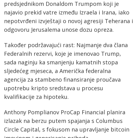
predsjednikom Donaldom Trumpom koji je
najavio prekid vatre između Izraela i Irana, iako
nepotvrđeni izvještaji o novoj agresiji Teherana i
odgovoru Jerusalema unose dozu opreza.
Također podržavajući rast: Najmanje dva člana
Federalnih rezervi, koje je imenovao Trump,
sada naginju ka smanjenju kamatnih stopa
sljedećeg mjeseca, a Američka federalna
agencija za stambeno finansiranje proučava
upotrebu kripto sredstava u procesu
kvalifikacije za hipoteku.
Anthony Pomplianov ProCap Financial planira
izlazak na berzu putem spajanja s Columbus
Circle Capital, s fokusom na upravljanje bitcoin
imovinom i generisanje prihoda.