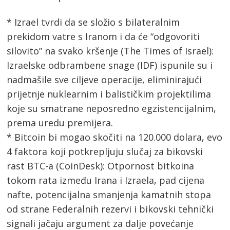
* Izrael tvrdi da se složio s bilateralnim
prekidom vatre s Iranom i da će “odgovoriti
silovito” na svako kršenje (The Times of Israel):
Izraelske odbrambene snage (IDF) ispunile su i
nadmašile sve ciljeve operacije, eliminirajući
prijetnje nuklearnim i balističkim projektilima
koje su smatrane neposredno egzistencijalnim,
prema uredu premijera.
* Bitcoin bi mogao skočiti na 120.000 dolara, evo
4 faktora koji potkrepljuju slučaj za bikovski
rast BTC-a (CoinDesk): Otpornost bitkoina
tokom rata između Irana i Izraela, pad cijena
nafte, potencijalna smanjenja kamatnih stopa
od strane Federalnih rezervi i bikovski tehnički
signali jačaju argument za dalje povećanje