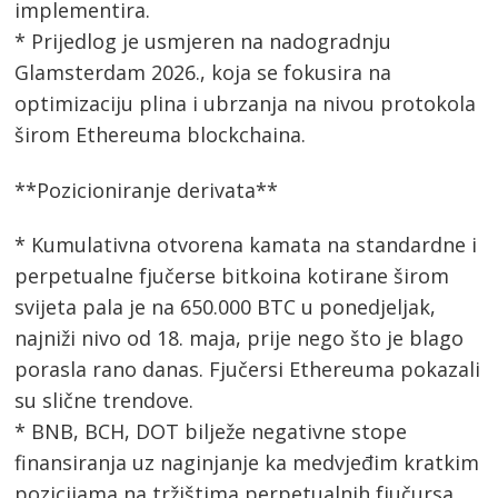
implementira.
* Prijedlog je usmjeren na nadogradnju
Glamsterdam 2026., koja se fokusira na
optimizaciju plina i ubrzanja na nivou protokola
širom Ethereuma blockchaina.
**Pozicioniranje derivata**
* Kumulativna otvorena kamata na standardne i
perpetualne fjučerse bitkoina kotirane širom
svijeta pala je na 650.000 BTC u ponedjeljak,
najniži nivo od 18. maja, prije nego što je blago
porasla rano danas. Fjučersi Ethereuma pokazali
su slične trendove.
* BNB, BCH, DOT bilježe negativne stope
finansiranja uz naginjanje ka medvjeđim kratkim
pozicijama na tržištima perpetualnih fjučursa.