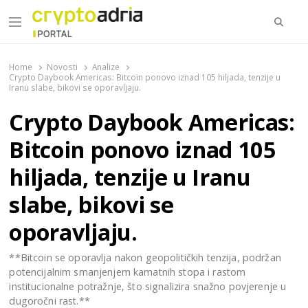
Searc
Menu
CryptoAdria Portal
Novosti iz oblasti kriptovaluta, blockchain tehnologije,
tokenizacije…
Home
Novosti
Analize
Crypto Daybook Americas: Bitcoin ponovo iznad 105 hiljada, tenzije u
Iranu slabe, bikovi se oporavljaju.
Crypto Daybook Americas:
Bitcoin ponovo iznad 105
hiljada, tenzije u Iranu
slabe, bikovi se
oporavljaju.
**Bitcoin se oporavlja nakon geopolitičkih tenzija, podržan
potencijalnim smanjenjem kamatnih stopa i rastom
institucionalne potražnje, što signalizira snažno povjerenje u
dugoročni rast.**