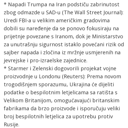
* Napadi Trumpa na Iran podstiču zabrinutost
zbog odmazde u SAD-u (The Wall Street Journal):
Uredi FBI-a u velikim američkim gradovima
dobili su naređenje da se ponovo fokusiraju na
prijetnje povezane s Iranom, dok je Ministarstvo
za unutrašnju sigurnost istaklo povećani rizik od
sajber napada i zločina iz mržnje usmjerenih na
jevrejske i pro-izraelske zajednice.
* Starmer i Zelenski dogovorili projekat vojne
proizvodnje u Londonu (Reuters): Prema novom
trogodišnjem sporazumu, Ukrajina će dijeliti
podatke o bespilotnim letjelicama sa ratišta s
Velikom Britanijom, omogućavajući britanskim
fabrikama da brzo proizvode i isporučuju veliki
broj bespilotnih letjelica za upotrebu protiv
Rusije.