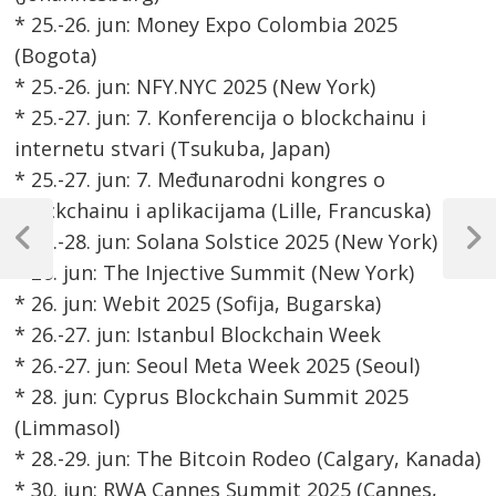
* 25.-26. jun: Money Expo Colombia 2025
(Bogota)
* 25.-26. jun: NFY.NYC 2025 (New York)
* 25.-27. jun: 7. Konferencija o blockchainu i
internetu stvari (Tsukuba, Japan)
* 25.-27. jun: 7. Međunarodni kongres o
Post
blockchainu i aplikacijama (Lille, Francuska)
* 25.-28. jun: Solana Solstice 2025 (New York)
navigation
Previous
Next
* 26. jun: The Injective Summit (New York)
Post
Post
* 26. jun: Webit 2025 (Sofija, Bugarska)
* 26.-27. jun: Istanbul Blockchain Week
* 26.-27. jun: Seoul Meta Week 2025 (Seoul)
* 28. jun: Cyprus Blockchain Summit 2025
(Limmasol)
* 28.-29. jun: The Bitcoin Rodeo (Calgary, Kanada)
* 30. jun: RWA Cannes Summit 2025 (Cannes,