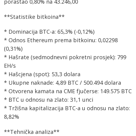
porastao 0,80% na 43.246,00
**Statistike bitkoina**
* Dominacija BTC-a: 65,3% (-0,12%)
* Odnos Ethereum prema bitkoinu: 0,02298
(0,31%)
* Hašrate (sedmodnevni pokretni prosjek): 799
EH/s
* Hašcjena (spot): 53,3 dolara
* Ukupne naknade: 4,89 BTC / 500.494 dolara
* Otvorena kamata na CME fjučerse: 149.575 BTC
* BTC u odnosu na zlato: 31,1 unci
* Tržišna kapitalizacija BTC-a u odnosu na zlato:
8,82%
**Tehnička analiza**