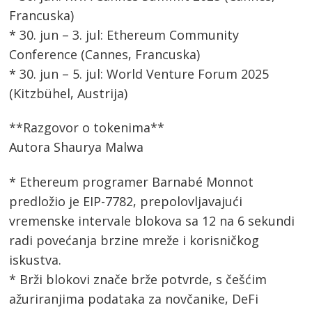
Francuska)
* 30. jun – 3. jul: Ethereum Community
Conference (Cannes, Francuska)
* 30. jun – 5. jul: World Venture Forum 2025
(Kitzbühel, Austrija)
**Razgovor o tokenima**
Autora Shaurya Malwa
* Ethereum programer Barnabé Monnot
predložio je EIP-7782, prepolovljavajući
vremenske intervale blokova sa 12 na 6 sekundi
radi povećanja brzine mreže i korisničkog
iskustva.
* Brži blokovi znače brže potvrde, s češćim
ažuriranjima podataka za novčanike, DeFi