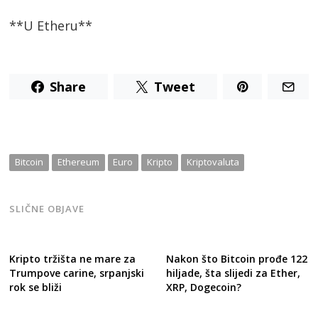
**U Etheru**
Share
Tweet
Bitcoin
Ethereum
Euro
Kripto
Kriptovaluta
SLIČNE OBJAVE
Kripto tržišta ne mare za
Nakon što Bitcoin prođe 122
Trumpove carine, srpanjski
hiljade, šta slijedi za Ether,
rok se bliži
XRP, Dogecoin?