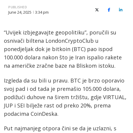
PUBLISHED
X (Twitter)
Facebook
Linked
June 24, 2025
3:34 pm
“Uvijek izbjegavajte geopolitiku”, poručili su
osnivači biltena LondonCryptoClub u
ponedjeljak dok je bitkoin (BTC) pao ispod
100.000 dolara nakon što je Iran ispalio rakete
na američke zračne baze na Bliskom istoku.
Izgleda da su bili u pravu. BTC je brzo oporavio
svoj pad i od tada je premašio 105.000 dolara,
podižući duhove na širem tržištu, gdje VIRTUAL,
JUP i SEI bilježe rast od preko 20%, prema
podacima CoinDeska.
Put najmanjeg otpora čini se da je uzlazni, s