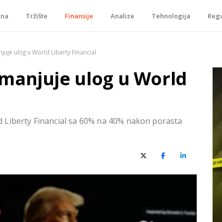
tna
Tržište
Finansije
Analize
Tehnologija
Regu
je, tokenizacije…
je ulog u World Liberty Financial
manjuje ulog u World
 Liberty Financial sa 60% na 40% nakon porasta
X (Twitter)
Facebook
LinkedIn