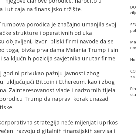
i njegove članove porodice, naročito u
DO
 i uticaja na finansijsko tržište.
cil
Trumpova porodica je značajno umanjila svoj
SE
pol
ljačke strukture i operativnih odluka
 objavljeni, izvori bliski firmi navode da se
Mas
no
ed toga, bivša prva dama Melania Trump i sin
sa ključnih pozicija savjetnika unutar firme.
No
COI
oj godini privukao pažnju javnosti zbog
za 
ru, uključujući Bitcoin i Ethereum, kao i zbog
Eth
ma. Zainteresovanost vlade i nadzornih tijela
sta
 porodicu Trump da napravi korak unazad,
tiske.
korporativna strategija neće mijenjati uprkos
ćeni razvoju digitalnih finansijskih servisa i