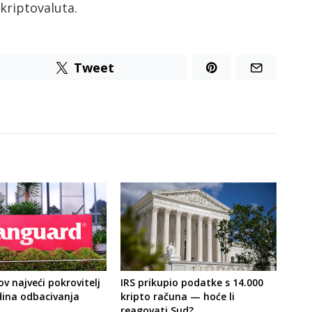
kriptovaluta.
Tweet
v najveći pokrovitelj
IRS prikupio podatke s 14.000
ina odbacivanja
kripto računa — hoće li
reagovati Sud?