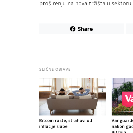
proširenju na nova tržišta u sektoru 
Share
SLIČNE OBJAVE
Bitcoin raste, strahovi od
Vanguardo
inflacije slabe.
nakon god
Bitcoin