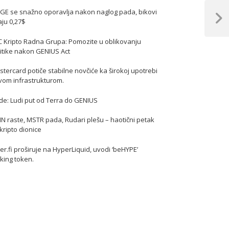
GE se snažno oporavlja nakon naglog pada, bikovi
jaju 0,27$
Next
Post
C Kripto Radna Grupa: Pomozite u oblikovanju
itike nakon GENIUS Act
tercard potiče stabilne novčiće ka širokoj upotrebi
vom infrastrukturom.
de: Ludi put od Terra do GENIUS
N raste, MSTR pada, Rudari plešu – haotični petak
kripto dionice
er.fi proširuje na HyperLiquid, uvodi ‘beHYPE’
king token.