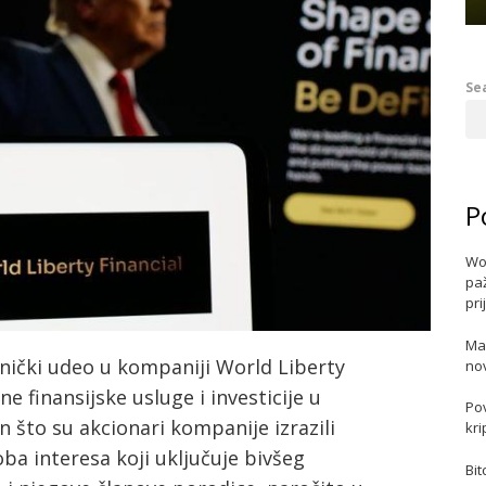
Se
P
Wo
paž
pri
Ma
snički udeo u kompaniji World Liberty
no
ne finansijske usluge i investicije u
Po
n što su akcionari kompanije izrazili
kri
ba interesa koji uključuje bivšeg
Bit