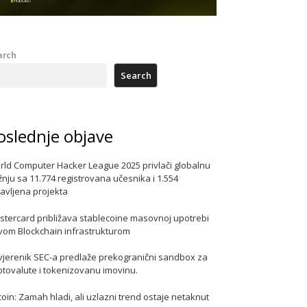
arch
Search
oslednje objave
rld Computer Hacker League 2025 privlači globalnu
nju sa 11.774 registrovana učesnika i 1.554
javljena projekta
stercard približava stablecoine masovnoj upotrebi
vom Blockchain infrastrukturom
vjerenik SEC-a predlaže prekogranični sandbox za
ptovalute i tokenizovanu imovinu.
coin: Zamah hladi, ali uzlazni trend ostaje netaknut