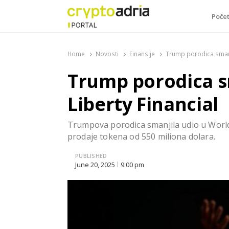
Poče
CryptoAdria Portal
Novosti iz oblasti kriptovaluta, blockchain tehnologi
Home
Novosti
Finansije
Trump porodica smanju
Trump porodica s
Liberty Financial
Trumpova porodica smanjila udio u World
prodaje tokena od 550 miliona dolara.
PUBLISHED
June 20, 2025
9:00 pm