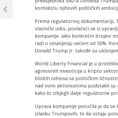
predsjednika SAD-a Donalda Trumpa 
Post
kontekstu njihovih političkih ambicija
navigation
Previous
Post
Prema regulatornoj dokumentaciji, 
vlasnički udio, povlačeći se iz uprav
kompanije. Iako konkretni brojevi nisu
radi o smanjenju većem od 50%. Por
Donald Trump Jr. takođe su uklonjeni 
World Liberty Financial je u protekl
agresivnih investicija u kripto sekto
bliskih odnosa sa političkim ličnosti
nad ovim aktivnostima podstakli su
kako bi izbjegli dalje regulatorne pri
Uprava kompanije poručila je da se 
izlasku Trumpovih, te da ostaju posve