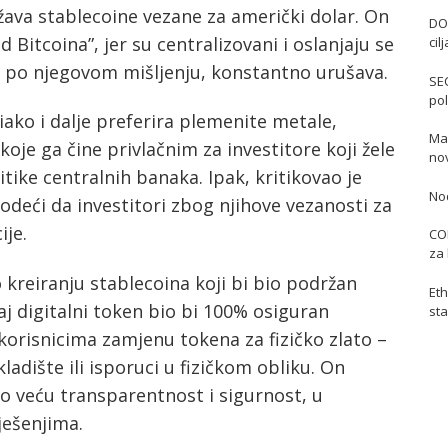
država stablecoine vezane za američki dolar. On
DO
d Bitcoina”, jer su centralizovani i oslanjaju se
cil
t, po njegovom mišljenju, konstantno urušava.
SE
pol
 iako i dalje preferira plemenite metale,
Mas
oje ga čine privlačnim za investitore koji žele
no
itike centralnih banaka. Ipak, kritikovao je
No
deći da investitori zbog njihove vezanosti za
ije.
COI
za 
 o kreiranju stablecoina koji bi bio podržan
Eth
j digitalni token bio bi 100% osiguran
sta
orisnicima zamjenu tokena za fizičko zlato –
ladište ili isporuci u fizičkom obliku. On
o veću transparentnost i sigurnost, u
ješenjima.