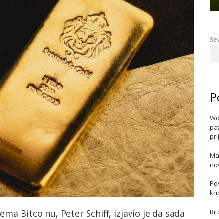
Se
P
Wo
paž
pri
Ma
no
Po
kri
ema Bitcoinu, Peter Schiff, izjavio je da sada
Bit