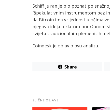
Schiff je ranije bio poznat po snažnoj
“špekulativnim instrumentom bez int
da Bitcoin ima vrijednost u očima ve
njegova ideja o zlatom podržanom s
svijeta tradicionalnih plemenitih me
Coindesk je objavio ovu analizu.
Share
SLIČNE OBJAVE