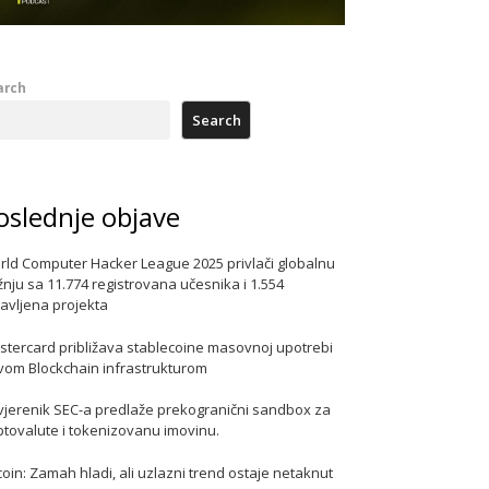
arch
Search
oslednje objave
rld Computer Hacker League 2025 privlači globalnu
nju sa 11.774 registrovana učesnika i 1.554
javljena projekta
stercard približava stablecoine masovnoj upotrebi
vom Blockchain infrastrukturom
vjerenik SEC-a predlaže prekogranični sandbox za
ptovalute i tokenizovanu imovinu.
coin: Zamah hladi, ali uzlazni trend ostaje netaknut