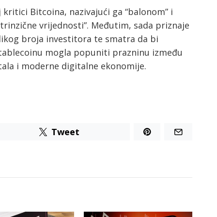
 kritici Bitcoina, nazivajući ga “balonom” i
rinzične vrijednosti”. Međutim, sada priznaje
likog broja investitora te smatra da bi
tablecoinu mogla popuniti prazninu između
tala i moderne digitalne ekonomije.
Tweet