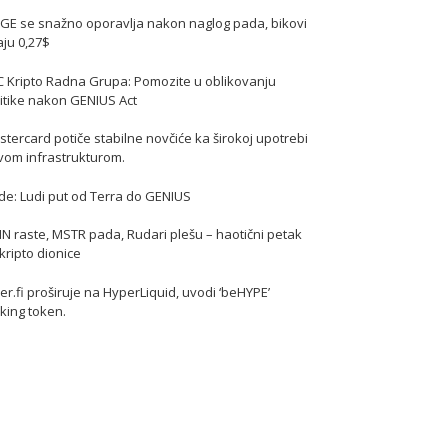
GE se snažno oporavlja nakon naglog pada, bikovi
jaju 0,27$
C Kripto Radna Grupa: Pomozite u oblikovanju
itike nakon GENIUS Act
tercard potiče stabilne novčiće ka širokoj upotrebi
vom infrastrukturom.
de: Ludi put od Terra do GENIUS
N raste, MSTR pada, Rudari plešu – haotični petak
kripto dionice
er.fi proširuje na HyperLiquid, uvodi ‘beHYPE’
king token.