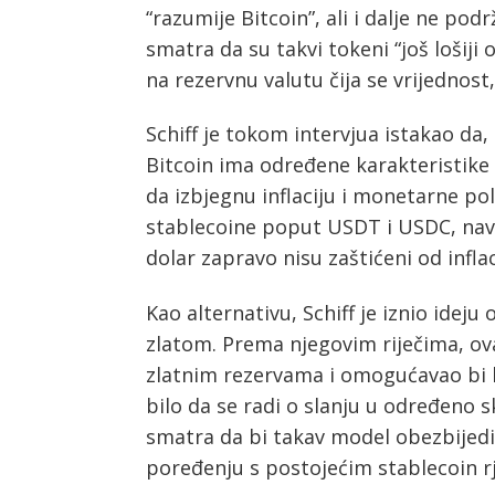
“razumije Bitcoin”, ali i dalje ne po
smatra da su takvi tokeni “još lošiji o
na rezervnu valutu čija se vrijednos
Post
Schiff je tokom intervjua istakao da,
navigation
s
Bitcoin ima određene karakteristike k
da izbjegnu inflaciju i monetarne pol
stablecoine poput USDT i USDC, navo
dolar zapravo nisu zaštićeni od inflac
Kao alternativu, Schiff je iznio ideju
zlatom. Prema njegovim riječima, ova
zlatnim rezervama i omogućavao bi k
bilo da se radi o slanju u određeno sk
smatra da bi takav model obezbijedi
poređenju s postojećim stablecoin r