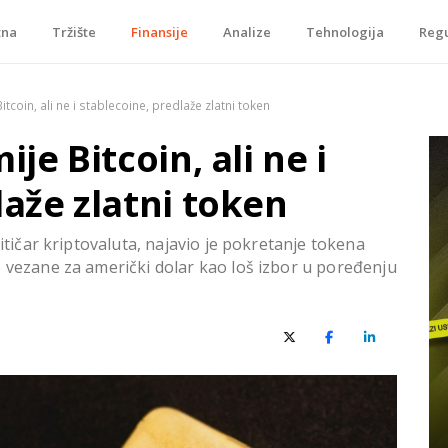
tna
Tržište
Finansije
Analize
Tehnologija
Regu
je, tokenizacije…
itcoin, ali ne i stablecoine, predlaže zlatni token
je Bitcoin, ali ne i
laže zlatni token
ritičar kriptovaluta, najavio je pokretanje tokena
e vezane za američki dolar kao loš izbor u poređenju
X (Twitter)
Facebook
LinkedIn