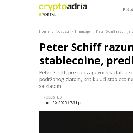
Poče
CryptoAdria Portal
Novosti iz oblasti kriptovaluta, blockchain tehnologi
Home
Novosti
Finansije
Peter Schiff razumije B
Peter Schiff razumi
stablecoine, pred
Peter Schiff, poznati zagovornik zlata i k
podržanog zlatom, kritikujući stablecoin
sa zlatom.
PUBLISHED
June 20, 2025
7:31 pm