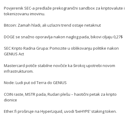
Povjerenik SEC-a predlaže prekogranični sandbox za kriptovalute i
tokenizovanu imovinu.
Bitcoin: Zamah hladi, ali uzlazni trend ostaje netaknut
DOGE se snažno oporavlja nakon naglog pada, bikovi ciljaju 0,27$
SEC Kripto Radna Grupa: Pomozite u oblikovanju politike nakon
GENIUS Act
Mastercard potiče stabilne novčiće ka širokoj upotrebi novom
infrastrukturom.
Node: Ludi put od Terra do GENIUS
COIN raste, MSTR pada, Rudari plešu – haotični petak za kripto
dionice
Ether.fi proširuje na HyperLiquid, uvodi ‘beHYPE’ staking token.