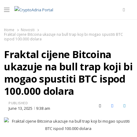
Searc
Menu
CryptoAdria Portal
Novosti iz oblasti kriptovaluta, blockchain tehnologije,
tokenizacije…
Home
Novosti
Fraktal cijene Bitcoina ukazuje na bull trap koji bi mogao spustiti BTC
ispod 100.000 dolara
Fraktal cijene Bitcoina
ukazuje na bull trap koji bi
mogao spustiti BTC ispod
100.000 dolara
PUBLISHED
X (Twitter)
Facebook
Linked
June 13, 2025
9:38 am