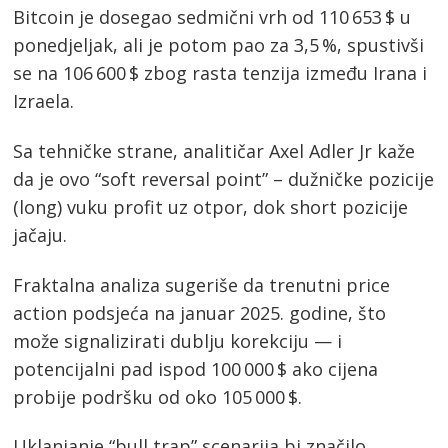
Bitcoin je dosegao sedmični vrh od 110 653 $ u
ponedjeljak, ali je potom pao za 3,5 %, spustivši
se na 106 600 $ zbog rasta tenzija između Irana i
Izraela.
Sa tehničke strane, analitičar Axel Adler Jr kaže
da je ovo “soft reversal point” – dužničke pozicije
(long) vuku profit uz otpor, dok short pozicije
jačaju.
Fraktalna analiza sugeriše da trenutni price
action podsjeća na januar 2025. godine, što
može signalizirati dublju korekciju — i
potencijalni pad ispod 100 000 $ ako cijena
probije podršku od oko 105 000 $.
Uklanjanje “bull trap” scenarija bi značilo