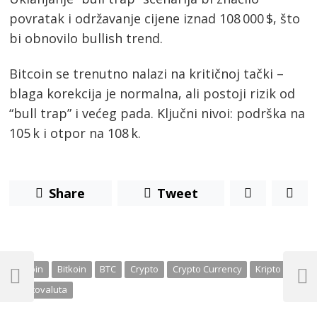
povratak i održavanje cijene iznad 108 000 $, što
bi obnovilo bullish trend.
Bitcoin se trenutno nalazi na kritičnoj tački –
blaga korekcija je normalna, ali postoji rizik od
“bull trap” i većeg pada. Ključni nivoi: podrška na
105 k i otpor na 108 k.
Share
Tweet
Post
Bitcoin
Bitkoin
BTC
Crypto
Crypto Currency
Kripto
navigation
Previous
Next
Kriptovaluta
Post
Post