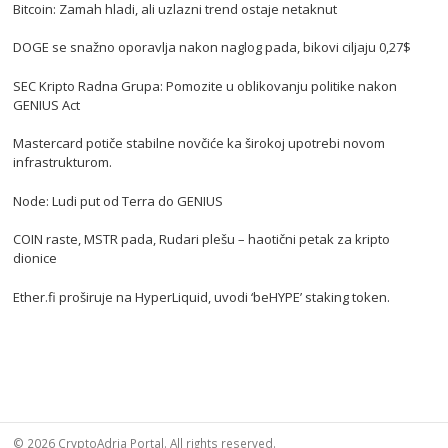
Bitcoin: Zamah hladi, ali uzlazni trend ostaje netaknut
DOGE se snažno oporavlja nakon naglog pada, bikovi ciljaju 0,27$
SEC Kripto Radna Grupa: Pomozite u oblikovanju politike nakon
GENIUS Act
Mastercard potiče stabilne novčiće ka širokoj upotrebi novom
infrastrukturom.
Node: Ludi put od Terra do GENIUS
COIN raste, MSTR pada, Rudari plešu – haotični petak za kripto
dionice
Ether.fi proširuje na HyperLiquid, uvodi ‘beHYPE’ staking token.
© 2026 CryptoAdria Portal. All rights reserved.