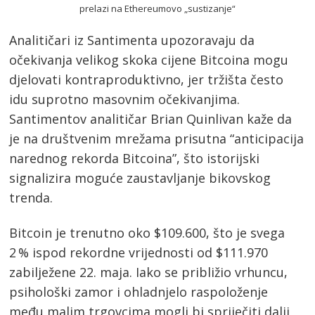
Analitičari iz Santimenta upozoravaju da
očekivanja velikog skoka cijene Bitcoina mogu
djelovati kontraproduktivno, jer tržišta često
idu suprotno masovnim očekivanjima.
Santimentov analitičar Brian Quinlivan kaže da
je na društvenim mrežama prisutna “anticipacija
narednog rekorda Bitcoina”, što istorijski
signalizira moguće zaustavljanje bikovskog
trenda.
Bitcoin je trenutno oko $109.600, što je svega
2 % ispod rekordne vrijednosti od $111.970
zabilježene 22. maja. Iako se približio vrhuncu,
psihološki zamor i ohladnjelo raspoloženje
među malim trgovcima mogli bi spriječiti dalji