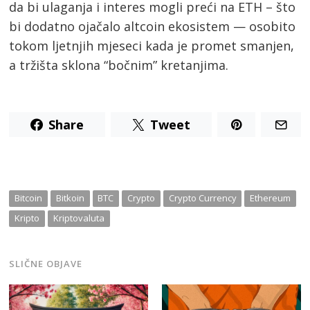
da bi ulaganja i interes mogli preći na ETH – što
bi dodatno ojačalo altcoin ekosistem — osobito
tokom ljetnjih mjeseci kada je promet smanjen,
a tržišta sklona “bočnim” kretanjima.
Share
Tweet
Post
Bitcoin
Bitkoin
BTC
Crypto
Crypto Currency
Ethereum
Kripto
Kriptovaluta
navigation
s
SLIČNE OBJAVE