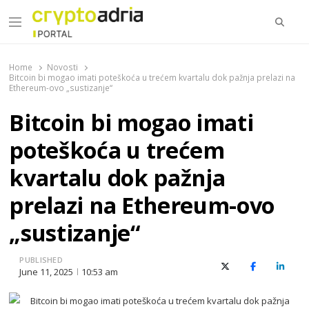
Searc
Menu
CryptoAdria Portal
Novosti iz oblasti kriptovaluta, blockchain tehnologije,
tokenizacije…
Home
Novosti
Bitcoin bi mogao imati poteškoća u trećem kvartalu dok pažnja prelazi na
Ethereum-ovo „sustizanje“
Bitcoin bi mogao imati
poteškoća u trećem
kvartalu dok pažnja
prelazi na Ethereum-ovo
„sustizanje“
PUBLISHED
X (Twitter)
Facebook
Linked
June 11, 2025
10:53 am