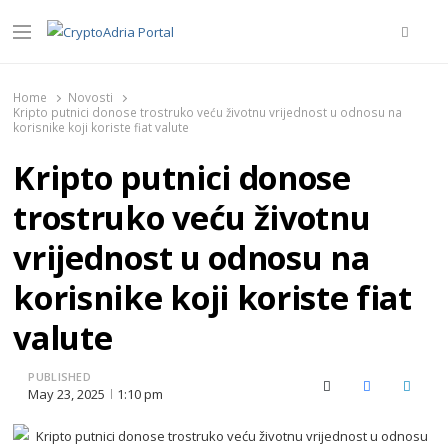
Searc
Menu
CryptoAdria Portal
Novosti iz oblasti kriptovaluta, blockchain tehnologije,
tokenizacije…
Home
Novosti
Kripto putnici donose trostruko veću životnu vrijednost u odnosu na
korisnike koji koriste fiat valute
Kripto putnici donose
trostruko veću životnu
vrijednost u odnosu na
korisnike koji koriste fiat
valute
PUBLISHED
X (Twitter)
Facebook
Linked
May 23, 2025
1:10 pm