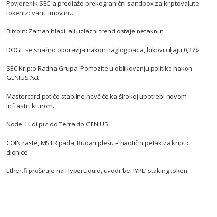
Povjerenik SEC-a predlaže prekogranični sandbox za kriptovalute i
tokenizovanu imovinu.
Bitcoin: Zamah hladi, ali uzlazni trend ostaje netaknut
DOGE se snažno oporavlja nakon naglog pada, bikovi ciljaju 0,27$
SEC Kripto Radna Grupa: Pomozite u oblikovanju politike nakon
GENIUS Act
Mastercard potiče stabilne novčiće ka širokoj upotrebi novom
infrastrukturom.
Node: Ludi put od Terra do GENIUS
COIN raste, MSTR pada, Rudari plešu – haotični petak za kripto
dionice
Ether.fi proširuje na HyperLiquid, uvodi ‘beHYPE’ staking token.