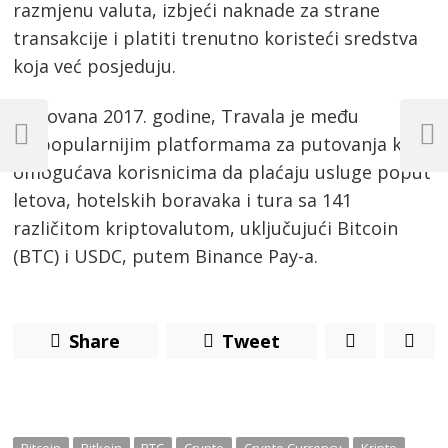
razmjenu valuta, izbjeći naknade za strane
transakcije i platiti trenutno koristeći sredstva
koja već posjeduju.
Post
Osnovana 2017. godine, Travala je među
navigation
najpopularnijim platformama za putovanja koja
Previous
Next
Post
Post
omogućava korisnicima da plaćaju usluge poput
letova, hotelskih boravaka i tura sa 141
različitom kriptovalutom, uključujući Bitcoin
(BTC) i USDC, putem Binance Pay-a.
Share
Tweet
Bitcoin
Bitkoin
BTC
Crypto
Crypto Currency
Kripto