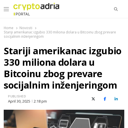
Searc
Menu
CryptoAdria Portal
Novosti iz oblasti kriptovaluta, blockchain tehnologije,
tokenizacije…
Home
Novosti
Stariji amerikanac izgubio 330 miliona dolara u Bitcoinu zbog prevare
socijalnim inženjeringom​
Stariji amerikanac izgubio
330 miliona dolara u
Bitcoinu zbog prevare
socijalnim inženjeringom​
PUBLISHED
X (Twitter)
Facebook
Linked
April 30, 2025
2:18 pm