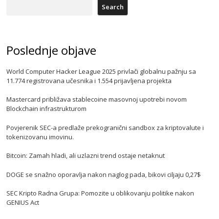
Search
Poslednje objave
World Computer Hacker League 2025 privlači globalnu pažnju sa
11.774 registrovana učesnika i 1.554 prijavljena projekta
Mastercard približava stablecoine masovnoj upotrebi novom
Blockchain infrastrukturom
Povjerenik SEC-a predlaže prekogranični sandbox za kriptovalute i
tokenizovanu imovinu.
Bitcoin: Zamah hladi, ali uzlazni trend ostaje netaknut
DOGE se snažno oporavlja nakon naglog pada, bikovi ciljaju 0,27$
SEC Kripto Radna Grupa: Pomozite u oblikovanju politike nakon
GENIUS Act