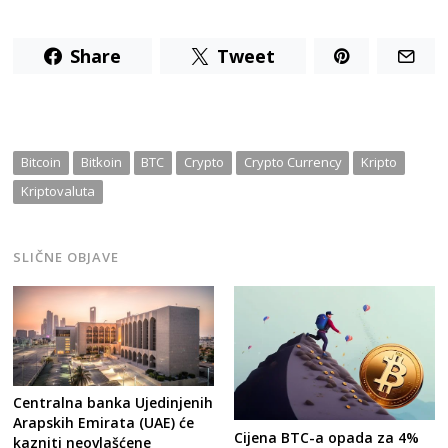
Share
Tweet
Bitcoin
Bitkoin
BTC
Crypto
Crypto Currency
Kripto
Kriptovaluta
Post
navigation
SLIČNE OBJAVE
s
Centralna banka Ujedinjenih
Arapskih Emirata (UAE) će
Cijena BTC-a opada za 4%
kazniti neovlašćene