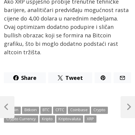
Ako XRP uspješno probije trenutne tehničke
barijere, analitičari predviđaju mogućnost rasta
cijene do 4,00 dolara u narednim nedeljama.
Ovaj optimizam dodatno podupire i sličan
bullish obrazac koji se formira na Bitcoin
grafiku, što bi moglo dodatno podstaći rast
altcoin tržišta.​
Share
Tweet
Post
navigation
Previous
Next
Bitcoin
Bitkoin
BTC
CFTC
Coinbase
Crypto
Post
Post
Crypto Currency
Kripto
Kriptovaluta
XRP