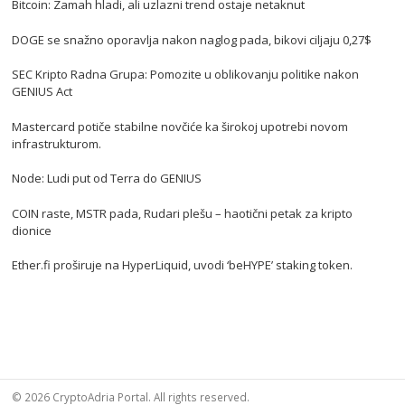
Bitcoin: Zamah hladi, ali uzlazni trend ostaje netaknut
DOGE se snažno oporavlja nakon naglog pada, bikovi ciljaju 0,27$
SEC Kripto Radna Grupa: Pomozite u oblikovanju politike nakon
GENIUS Act
Mastercard potiče stabilne novčiće ka širokoj upotrebi novom
infrastrukturom.
Node: Ludi put od Terra do GENIUS
COIN raste, MSTR pada, Rudari plešu – haotični petak za kripto
dionice
Ether.fi proširuje na HyperLiquid, uvodi ‘beHYPE’ staking token.
© 2026 CryptoAdria Portal. All rights reserved.