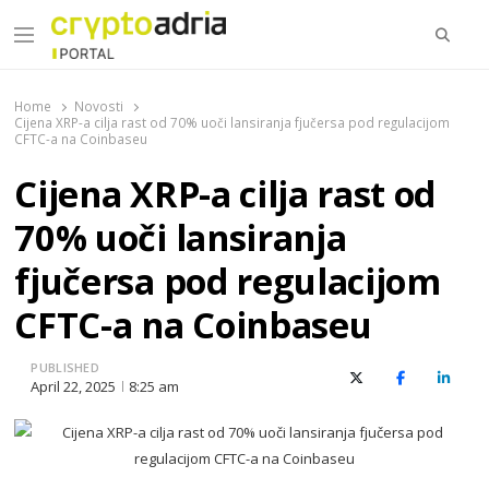
Searc
Menu
CryptoAdria Portal
Novosti iz oblasti kriptovaluta, blockchain tehnologije,
tokenizacije…
Home
Novosti
Cijena XRP-a cilja rast od 70% uoči lansiranja fjučersa pod regulacijom
CFTC-a na Coinbaseu
Cijena XRP-a cilja rast od
70% uoči lansiranja
fjučersa pod regulacijom
CFTC-a na Coinbaseu
PUBLISHED
X (Twitter)
Facebook
Linked
April 22, 2025
8:25 am