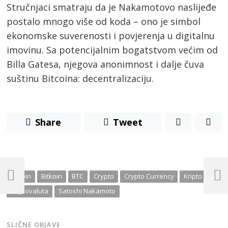
Stručnjaci smatraju da je Nakamotovo naslijeđe
postalo mnogo više od koda – ono je simbol
ekonomske suverenosti i povjerenja u digitalnu
imovinu. Sa potencijalnim bogatstvom većim od
Billa Gatesa, njegova anonimnost i dalje čuva
suštinu Bitcoina: decentralizaciju.
Share
Tweet
Post
Bitcoin
Bitkoin
BTC
Crypto
Crypto Currency
Kripto
navigation
Previous
Next
Post
Post
Kriptovaluta
Satoshi Nakamoto
SLIČNE OBJAVE