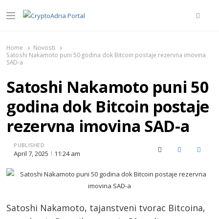
Searc
Menu
CryptoAdria Portal
Novosti iz oblasti kriptovaluta, blockchain tehnologije,
tokenizacije…
Home
Novosti
Satoshi Nakamoto puni 50 godina dok Bitcoin postaje rezervna imovina
SAD-a
Satoshi Nakamoto puni 50
godina dok Bitcoin postaje
rezervna imovina SAD-a
PUBLISHED
X (Twitter)
Facebook
Linked
April 7, 2025
11:24 am
Satoshi Nakamoto, tajanstveni tvorac Bitcoina,