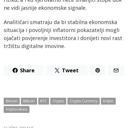
ne vidi jasnije ekonomske signale.
Analitičari smatraju da bi stabilna ekonomska
situacija i povoljniji inflatorni pokazatelji mogli
ojačati povjerenje investitora i donijeti novi rast
tržištu digitalne imovine.
Share
Tweet
Post
navigation
s
Bitcoin
Bitkoin
BTC
Crypto
Crypto Currency
Kripto
Kriptovaluta
SLIČNE OBJAVE