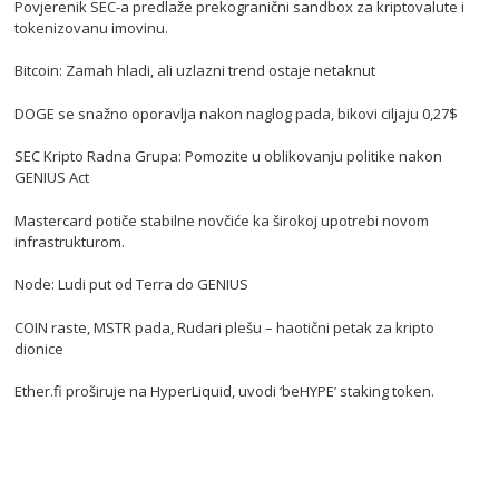
Povjerenik SEC-a predlaže prekogranični sandbox za kriptovalute i
tokenizovanu imovinu.
Bitcoin: Zamah hladi, ali uzlazni trend ostaje netaknut
DOGE se snažno oporavlja nakon naglog pada, bikovi ciljaju 0,27$
SEC Kripto Radna Grupa: Pomozite u oblikovanju politike nakon
GENIUS Act
Mastercard potiče stabilne novčiće ka širokoj upotrebi novom
infrastrukturom.
Node: Ludi put od Terra do GENIUS
COIN raste, MSTR pada, Rudari plešu – haotični petak za kripto
dionice
Ether.fi proširuje na HyperLiquid, uvodi ‘beHYPE’ staking token.