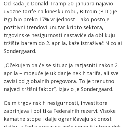
Od kada je Donald Tramp 20. januara najavio
uvozne tarife na kinesku robu, Bitcoin (BTC) je
izgubio preko 17% vrijednosti. Iako postoje
pozitivni trendovi unutar kripto sektora,
trgovinske nesigurnosti nastaviće da oblikuju
tržište barem do 2. aprila, kaže istraživač Nicolai
Sondergaard.
„Očekujem da će se situacija razjasniti nakon 2.
aprila – moguće je ukidanje nekih tarifa, ali sve
zavisi od globalnih pregovora. To je trenutno
najveći tržišni faktor“, izjavio je Sondergaard.
Osim trgovinskih nesigurnosti, investitore
zabrinjava i politika Federalnih rezervi. Visoke
kamatne stope i dalje ograničavaju sklonost
riziku, a Fed vjerovatno neće smanjiti stope dok