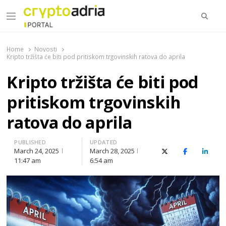
Searc
Menu
CryptoAdria Portal
Novosti iz oblasti kriptovaluta, blockchain tehnologije,
tokenizacije…
Home
Novosti
Kripto tržišta će biti pod pritiskom trgovinskih ratova do aprila
Kripto tržišta će biti pod
pritiskom trgovinskih
ratova do aprila
PUBLISHED
UPDATED
March 24, 2025
March 28, 2025
X (Twitter)
Facebook
Linked
11:47 am
6:54 am