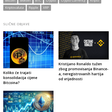
Bitcoin
Bitkoin
BTC
Crypto
Crypto Currency
Kripto
Kriptovaluta
Ripple
XRP
SLIČNE OBJAVE
Post
navigation
s
Kristijano Ronaldo tužen
zbog promovisanja Binance-
Koliko će trajati
a, neregistrovanih hartija
konsolidacija cijene
od vrijednosti
Bitcoina?