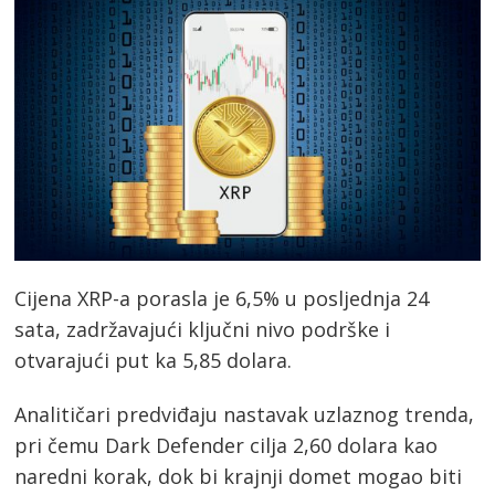
Cijena XRP-a porasla je 6,5% u posljednja 24
sata, zadržavajući ključni nivo podrške i
otvarajući put ka 5,85 dolara.
Analitičari predviđaju nastavak uzlaznog trenda,
pri čemu Dark Defender cilja 2,60 dolara kao
naredni korak, dok bi krajnji domet mogao biti