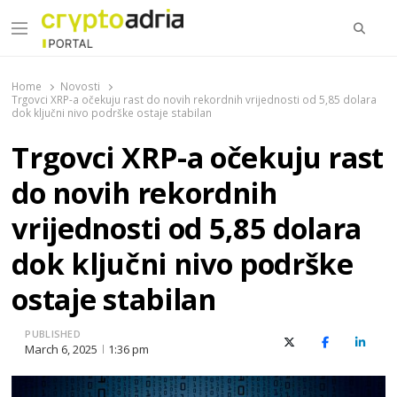
Searc
Menu
CryptoAdria Portal
Novosti iz oblasti kriptovaluta, blockchain tehnologije,
tokenizacije…
Home
Novosti
Trgovci XRP-a očekuju rast do novih rekordnih vrijednosti od 5,85 dolara
dok ključni nivo podrške ostaje stabilan
Trgovci XRP-a očekuju rast
do novih rekordnih
vrijednosti od 5,85 dolara
dok ključni nivo podrške
ostaje stabilan
PUBLISHED
X (Twitter)
Facebook
Linked
March 6, 2025
1:36 pm