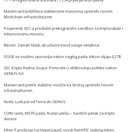
Mastercard približava stablecoine masovnoj upotrebi novom
Blockchain infrastrukturom
Povjerenik SEC-a predlaže prekogranični sandbox za kriptovalute i
tokenizovanu imovinu.
Bitcoin: Zamah hladi, ali uzlazni trend ostaje netaknut
DOGE se snažno oporavlja nakon naglog pada, bikovi ciljaju 0,27$
SEC Kripto Radna Grupa: Pomozite u oblikovanju politike nakon
GENIUS Act
Mastercard potiče stabilne novčiće ka širokoj upotrebi novom
infrastrukturom.
Node: Ludi put od Terra do GENIUS
COIN raste, MSTR pada, Rudari plešu – haotični petak za kripto
dionice
Ether.fi proširuje na HyperLiquid, uvodi ‘beHYPE’ staking token.