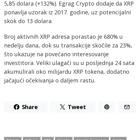
5,85 dolara (+132%). Egrag Crypto dodaje da XRP
ponavlja uzorak iz 2017. godine, uz potencijalni
skok do 13 dolara.
Broj aktivnih XRP adresa porastao je 680% u
nedelju dana, dok su transakcije skočile za 23%,
što ukazuje na povećano interesovanje
investitora. Veliki ulagači su u posljednja 24 sata
akumulirali oko milijardu XRP tokena, dodatno
jačajući očekivanja o daljem rastu.
Share
Tweet