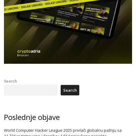
Search
Search
Poslednje objave
World Computer Hacker League 2025 privlači globalnu pažnju sa
11.774 registrovana učesnika i 1.554 prijavljena projekta