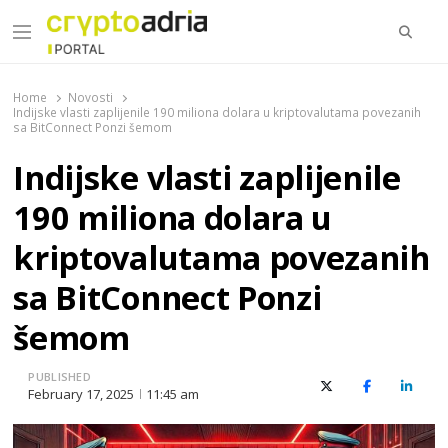
Searc
Menu
CryptoAdria Portal
Novosti iz oblasti kriptovaluta, blockchain tehnologije,
tokenizacije…
Home
Novosti
Indijske vlasti zaplijenile 190 miliona dolara u kriptovalutama povezanih
sa BitConnect Ponzi šemom
Indijske vlasti zaplijenile
190 miliona dolara u
kriptovalutama povezanih
sa BitConnect Ponzi
šemom
PUBLISHED
X (Twitter)
Facebook
Linked
February 17, 2025
11:45 am