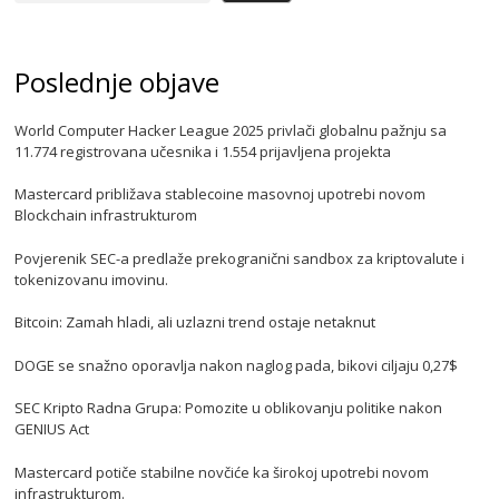
Poslednje objave
World Computer Hacker League 2025 privlači globalnu pažnju sa
11.774 registrovana učesnika i 1.554 prijavljena projekta
Mastercard približava stablecoine masovnoj upotrebi novom
Blockchain infrastrukturom
Povjerenik SEC-a predlaže prekogranični sandbox za kriptovalute i
tokenizovanu imovinu.
Bitcoin: Zamah hladi, ali uzlazni trend ostaje netaknut
DOGE se snažno oporavlja nakon naglog pada, bikovi ciljaju 0,27$
SEC Kripto Radna Grupa: Pomozite u oblikovanju politike nakon
GENIUS Act
Mastercard potiče stabilne novčiće ka širokoj upotrebi novom
infrastrukturom.