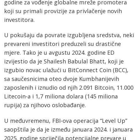
godine za vođenje globalne mreže promotera
koji su primali provizije za privlačenje novih
investitora.
U pokušaju da povrate izgubljena sredstva, neki
prevareni investitori preduzeli su drastične
mjere. Tako je u avgustu 2024. godine ED
izvijestio da je Shailesh Babulal Bhatt, koji je
izgubio novac ulažući u BitConnect Coin (BCC),
sa saučesnicima oteo dvoje Kumbhanijevih
zaposlenih i iznudio od njih 2.091 Bitcoin, 11.000
Litecoin-a i 1,7 miliona dolara (145 miliona
rupija) za njihovo oslobađanje.
U međuvremenu, FBI-ova operacija “Level Up”
Post
saopštila je da je između januara 2024. i januara
2025. godine spriječila potencijalne prevare u
s