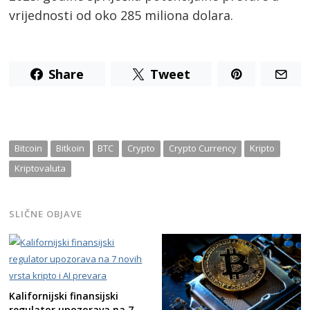
navigation
vrijednosti od oko 285 miliona dolara.
Share
Tweet
Bitcoin
Bitkoin
BTC
Crypto
Crypto Currency
Kripto
Kriptovaluta
SLIČNE OBJAVE
Kalifornijski finansijski
regulator upozorava na 7