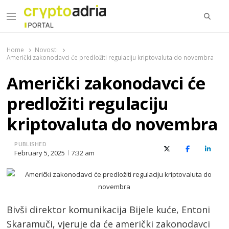
Searc
Menu
CryptoAdria Portal
Novosti iz oblasti kriptovaluta, blockchain tehnologije,
tokenizacije…
Home
Novosti
Američki zakonodavci će predložiti regulaciju kriptovaluta do novembra
Američki zakonodavci će
predložiti regulaciju
kriptovaluta do novembra
PUBLISHED
X (Twitter)
Facebook
Linked
February 5, 2025
7:32 am
Bivši direktor komunikacija Bijele kuće, Entoni
Skaramuči, vjeruje da će američki zakonodavci