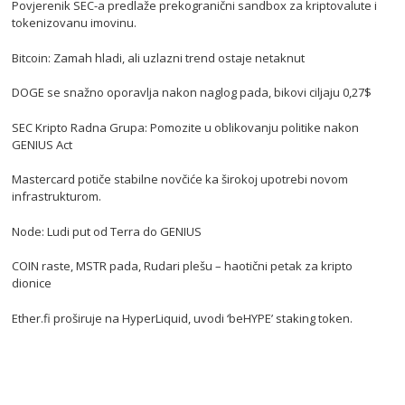
Povjerenik SEC-a predlaže prekogranični sandbox za kriptovalute i
tokenizovanu imovinu.
Bitcoin: Zamah hladi, ali uzlazni trend ostaje netaknut
DOGE se snažno oporavlja nakon naglog pada, bikovi ciljaju 0,27$
SEC Kripto Radna Grupa: Pomozite u oblikovanju politike nakon
GENIUS Act
Mastercard potiče stabilne novčiće ka širokoj upotrebi novom
infrastrukturom.
Node: Ludi put od Terra do GENIUS
COIN raste, MSTR pada, Rudari plešu – haotični petak za kripto
dionice
Ether.fi proširuje na HyperLiquid, uvodi ‘beHYPE’ staking token.