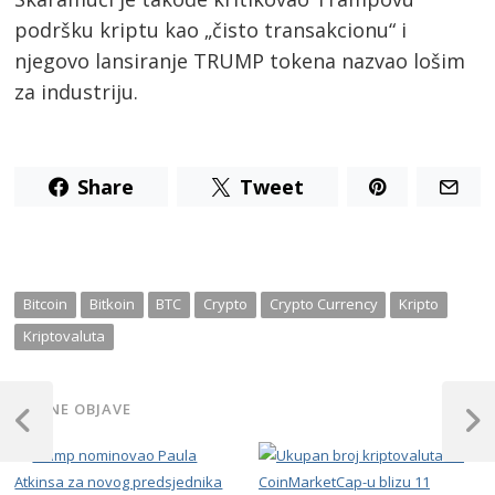
podršku kriptu kao „čisto transakcionu“ i
njegovo lansiranje TRUMP tokena nazvao lošim
za industriju.
Share
Tweet
Bitcoin
Bitkoin
BTC
Crypto
Crypto Currency
Kripto
Kriptovaluta
Post
SLIČNE OBJAVE
navigation
Previous
Next
Post
Post