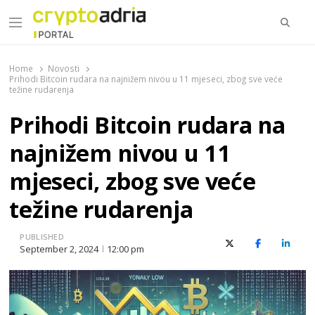
Searc
Menu
CryptoAdria Portal
Novosti iz oblasti kriptovaluta, blockchain tehnologije,
tokenizacije…
Home
Novosti
Prihodi Bitcoin rudara na najnižem nivou u 11 mjeseci, zbog sve veće
težine rudarenja
Prihodi Bitcoin rudara na
najnižem nivou u 11
mjeseci, zbog sve veće
težine rudarenja
PUBLISHED
X (Twitter)
Facebook
Linked
September 2, 2024
12:00 pm