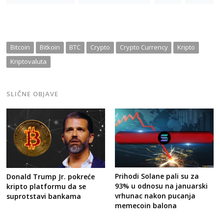
Bitcoin
Bitkoin
BTC
Crypto
Crypto Currency
Kripto
Kriptovaluta
Post
SLIČNE OBJAVE
navigation
s
Prihodi Solane pali su za
Donald Trump Jr. pokreće
93% u odnosu na januarski
kripto platformu da se
vrhunac nakon pucanja
suprotstavi bankama
memecoin balona