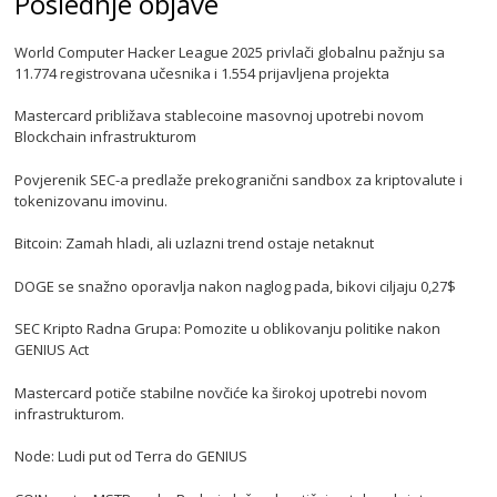
Poslednje objave
World Computer Hacker League 2025 privlači globalnu pažnju sa
11.774 registrovana učesnika i 1.554 prijavljena projekta
Mastercard približava stablecoine masovnoj upotrebi novom
Blockchain infrastrukturom
Povjerenik SEC-a predlaže prekogranični sandbox za kriptovalute i
tokenizovanu imovinu.
Bitcoin: Zamah hladi, ali uzlazni trend ostaje netaknut
DOGE se snažno oporavlja nakon naglog pada, bikovi ciljaju 0,27$
SEC Kripto Radna Grupa: Pomozite u oblikovanju politike nakon
GENIUS Act
Mastercard potiče stabilne novčiće ka širokoj upotrebi novom
infrastrukturom.
Node: Ludi put od Terra do GENIUS