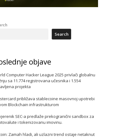
arch
Search
oslednje objave
rld Computer Hacker League 2025 privlači globalnu
nju sa 11.774 registrovana učesnika i 1.554
javljena projekta
stercard približava stablecoine masovnoj upotrebi
vom Blockchain infrastrukturom
vjerenik SEC-a predlaže prekogranični sandbox za
ptovalute i tokenizovanu imovinu.
coin: Zamah hladi, ali uzlazni trend ostaje netaknut