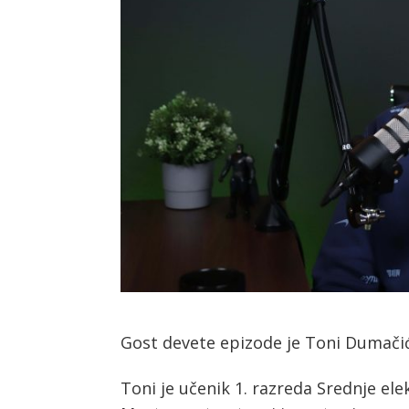
Gost devete epizode je Toni Dumačić
Post
Toni je učenik 1. razreda Srednje el
s