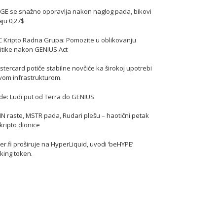
GE se snažno oporavlja nakon naglog pada, bikovi
jaju 0,27$
C Kripto Radna Grupa: Pomozite u oblikovanju
itike nakon GENIUS Act
tercard potiče stabilne novčiće ka širokoj upotrebi
vom infrastrukturom.
de: Ludi put od Terra do GENIUS
N raste, MSTR pada, Rudari plešu – haotični petak
kripto dionice
er.fi proširuje na HyperLiquid, uvodi ‘beHYPE’
king token.