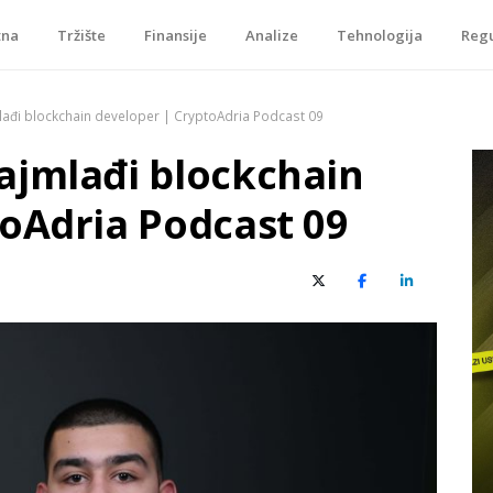
tna
Tržište
Finansije
Analize
Tehnologija
Regu
je, tokenizacije…
ađi blockchain developer | CryptoAdria Podcast 09
ajmlađi blockchain
toAdria Podcast 09
X (Twitter)
Facebook
LinkedIn