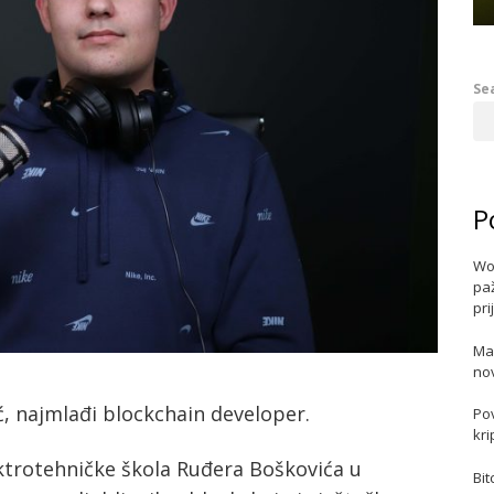
Se
P
Wo
paž
pri
Ma
no
, najmlađi blockchain developer.
Po
kri
ektrotehničke škola Ruđera Boškovića u
Bit