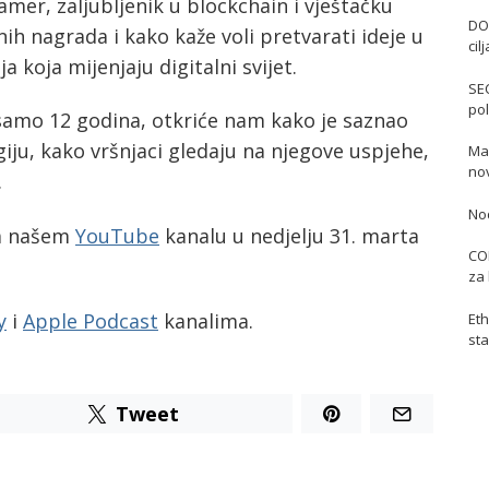
amer, zaljubljenik u blockchain i vještačku
DO
ih nagrada i kako kaže voli pretvarati ideje u
cil
a koja mijenjaju digitalni svijet.
SE
pol
 samo 12 godina, otkriće nam kako je saznao
giju, kako vršnjaci gledaju na njegove uspjehe,
Mas
no
.
No
na našem
YouTube
kanalu u nedjelju 31. marta
COI
za 
y
i
Apple Podcast
kanalima.
Eth
sta
Tweet