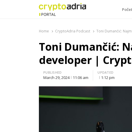
Poče
CryptoAdria Portal
Novosti iz oblasti kriptovaluta, blockchain tehnologi
Home
CryptoAdria Podcast
Toni Dumančić: Najml
Toni Dumančić: N
developer | Cryp
PUBLISHED
UPDATED
March 29, 2024
11:06 am
1:12 pm