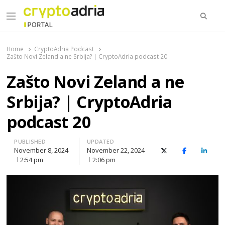
Searc
Menu
CryptoAdria Portal
Novosti iz oblasti kriptovaluta, blockchain tehnologije,
tokenizacije…
Home
CryptoAdria Podcast
Zašto Novi Zeland a ne Srbija? | CryptoAdria podcast 20
Zašto Novi Zeland a ne
Srbija? | CryptoAdria
podcast 20
PUBLISHED
UPDATED
November 8, 2024
November 22, 2024
X (Twitter)
Facebook
Linked
2:54 pm
2:06 pm