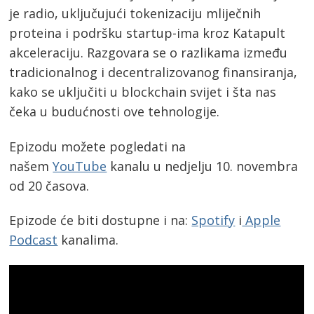
je radio, uključujući tokenizaciju mliječnih
proteina i podršku startup-ima kroz Katapult
akceleraciju. Razgovara se o razlikama između
tradicionalnog i decentralizovanog finansiranja,
kako se uključiti u blockchain svijet i šta nas
čeka u budućnosti ove tehnologije.
Epizodu možete pogledati na
našem
YouTube
kanalu u nedjelju 10. novembra
od 20 časova.
Epizode će biti dostupne i na:
Spotify
i
Apple
Podcast
kanalima.