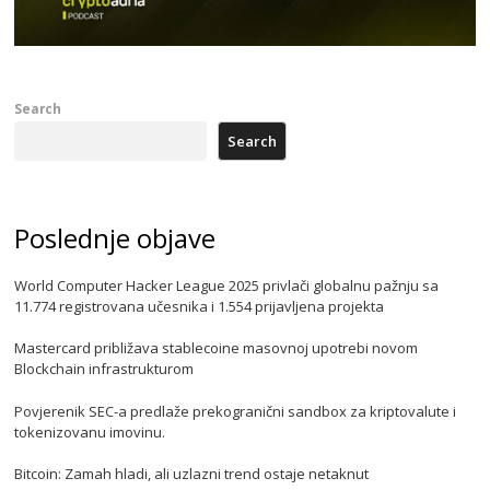
Search
Search
Poslednje objave
World Computer Hacker League 2025 privlači globalnu pažnju sa
11.774 registrovana učesnika i 1.554 prijavljena projekta
Mastercard približava stablecoine masovnoj upotrebi novom
Blockchain infrastrukturom
Povjerenik SEC-a predlaže prekogranični sandbox za kriptovalute i
tokenizovanu imovinu.
Bitcoin: Zamah hladi, ali uzlazni trend ostaje netaknut