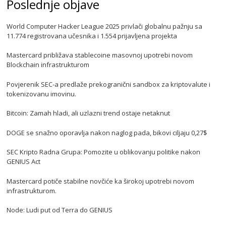
Poslednje objave
World Computer Hacker League 2025 privlači globalnu pažnju sa
11.774 registrovana učesnika i 1.554 prijavljena projekta
Mastercard približava stablecoine masovnoj upotrebi novom
Blockchain infrastrukturom
Povjerenik SEC-a predlaže prekogranični sandbox za kriptovalute i
tokenizovanu imovinu.
Bitcoin: Zamah hladi, ali uzlazni trend ostaje netaknut
DOGE se snažno oporavlja nakon naglog pada, bikovi ciljaju 0,27$
SEC Kripto Radna Grupa: Pomozite u oblikovanju politike nakon
GENIUS Act
Mastercard potiče stabilne novčiće ka širokoj upotrebi novom
infrastrukturom.
Node: Ludi put od Terra do GENIUS