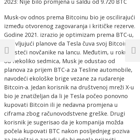
2023: Nije bilo promjena u saldu od 9.720 BTC
Musk-ov odnos prema Bitcoinu bio je oscilirajući
između otvorenog zagovaranja i kritičke rezerve.
Godine 2021. izrazio je optimizam prema BTC-u,
Post
najavljujući planove da Tesla čuva svoj Bitcoin
koristeći novčanike na lancu. Međutim, u roku
navigation
Previous
Next
Post
Post
od nekoliko sedmica, Musk je odustao od
planova za prijem BTC-a za Tesline automobile,
navodeći ekološke brige vezane za rudarenje
Bitcoin-a. Jedan korisnik na društvenoj mreži X-u
bio je znatiželjan da li je Tesla počeo ponovno
kupovati Bitcoin ili je nedavna promjena u
ciframa zbog računovodstvene greške. Drugi
korisnik je sugerisao da je kompanija možda
počela kupovati BTC nakon posljednjeg poziva
za izvještaj o zaradi i da bi mogla prijaviti