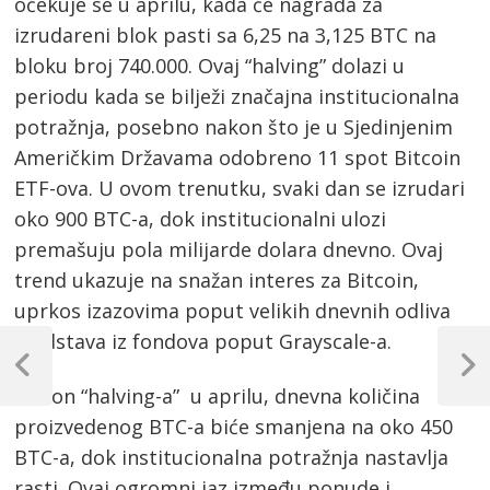
očekuje se u aprilu, kada će nagrada za
izrudareni blok pasti sa 6,25 na 3,125 BTC na
bloku broj 740.000. Ovaj “halving” dolazi u
periodu kada se bilježi značajna institucionalna
potražnja, posebno nakon što je u Sjedinjenim
Američkim Državama odobreno 11 spot Bitcoin
ETF-ova. U ovom trenutku, svaki dan se izrudari
oko 900 BTC-a, dok institucionalni ulozi
premašuju pola milijarde dolara dnevno. Ovaj
trend ukazuje na snažan interes za Bitcoin,
uprkos izazovima poput velikih dnevnih odliva
Post
sredstava iz fondova poput Grayscale-a.
navigation
Previous
Next
Nakon “halving-a” u aprilu, dnevna količina
Post
Post
proizvedenog BTC-a biće smanjena na oko 450
BTC-a, dok institucionalna potražnja nastavlja
rasti. Ovaj ogromni jaz između ponude i