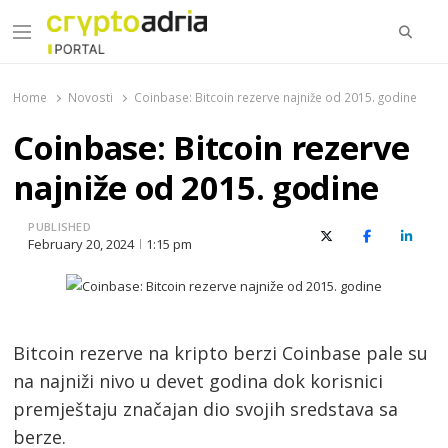
Searc
Menu
CryptoAdria Portal
Novosti iz oblasti kriptovaluta, blockchain tehnologije,
tokenizacije…
Home
Novosti
Coinbase: Bitcoin rezerve najniže od 2015. godine
Coinbase: Bitcoin rezerve
najniže od 2015. godine
PUBLISHED
X (Twitter)
Facebook
Linked
February 20, 2024
1:15 pm
Bitcoin rezerve na kripto berzi Coinbase pale su
na najniži nivo u devet godina dok korisnici
premještaju značajan dio svojih sredstava sa
berze.