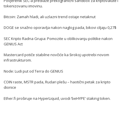
Povjerenik SEC-a predlaže prekogranični sandbox za kriptovalute i
tokenizovanu imovinu.
Bitcoin: Zamah hladi, ali uzlazni trend ostaje netaknut
DOGE se snažno oporavlja nakon naglog pada, bikovi ciljaju 0,27$
SEC Kripto Radna Grupa: Pomozite u oblikovanju politike nakon
GENIUS Act
Mastercard potiče stabilne novčiće ka širokoj upotrebi novom
infrastrukturom.
Node: Ludi put od Terra do GENIUS
COIN raste, MSTR pada, Rudari plešu – haotični petak za kripto
dionice
Ether.fi proširuje na HyperLiquid, uvodi ‘beHYPE’ staking token.