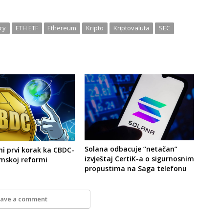
cy
ETH ETF
Ethereum
Kripto
Kriptovaluta
SEC
Solana odbacuje “netačan”
ini prvi korak ka CBDC-
izvještaj CertiK-a o sigurnosnim
mskoj reformi
propustima na Saga telefonu
ave a comment