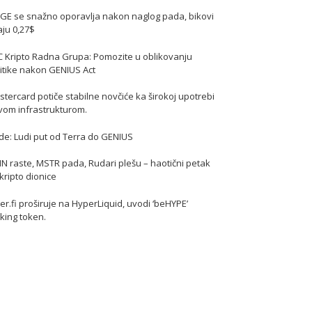
GE se snažno oporavlja nakon naglog pada, bikovi
jaju 0,27$
C Kripto Radna Grupa: Pomozite u oblikovanju
itike nakon GENIUS Act
tercard potiče stabilne novčiće ka širokoj upotrebi
vom infrastrukturom.
de: Ludi put od Terra do GENIUS
N raste, MSTR pada, Rudari plešu – haotični petak
kripto dionice
er.fi proširuje na HyperLiquid, uvodi ‘beHYPE’
king token.