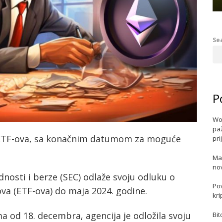
Se
P
Wo
paž
 ETF-ova, sa konačnim datumom za moguće
pri
Ma
no
dnosti i berze (SEC) odlaže svoju odluku o
Po
a (ETF-ova) do maja 2024. godine.
kri
 od 18. decembra, agencija je odložila svoju
Bit