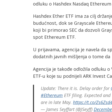
odluku o Hashdex Nasdaq Ethereum E
Hashdex Ether ETF ima za cilj držanj
budućnost, dok se Grayscale Ethere
koji bi primorao SEC da dozvoli Gray
spot Ethereum ETF.
U prijavama, agencija je navela da s
dodatnih javnih mišljenja o tome da li
Agencija je takođe odložila odluku 
ETF-u koje su podnijeli ARK Invest C
Update: There it is. Delay order for
Post
#Ethereum
ETF filing. Expected and
navigation
s
are in late May.
https://t.co/Zs6Zsd
— James Seyffart (@JSeyff)
December