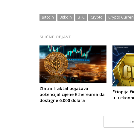
Bitcoin
Bitkoin
BTC
Crypto
Crypto Curren
SLIČNE OBJAVE
Zlatni fraktal pojačava
Etiopija č
potencijal cijene Ethereuma da
u u ekono
dostigne 6.000 dolara
Le