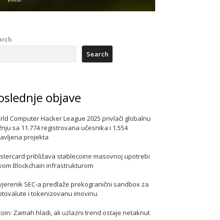
arch
Search
oslednje objave
rld Computer Hacker League 2025 privlači globalnu
nju sa 11.774 registrovana učesnika i 1.554
javljena projekta
stercard približava stablecoine masovnoj upotrebi
vom Blockchain infrastrukturom
vjerenik SEC-a predlaže prekogranični sandbox za
ptovalute i tokenizovanu imovinu.
coin: Zamah hladi, ali uzlazni trend ostaje netaknut