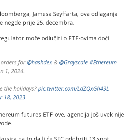
Bloomberga, Jamesa Seyffarta, ova odlaganja
ve negde prije 25. decembra.
egulator može odlučiti o ETF-ovima doći
 orders for
@hashdex
&
@Grayscale
#Ethereum
an 1, 2024.
e the holidays?
pic.twitter.com/LdZQxGh43L
 18, 2023
hereum futures ETF-ove, agencija još uvek nije
vode.
usira na to da li će SEC odobriti 13 spot