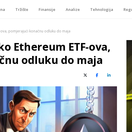
tna
Tržište
Finansije
Analize
Tehnologija
Regu
je, tokenizacije…
-ova, pomjerajući konačnu odluku do maja
iko Ethereum ETF-ova,
čnu odluku do maja
X (Twitter)
Facebook
LinkedIn