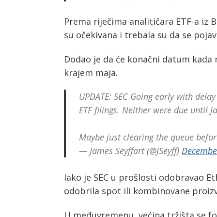
Prema riječima analitičara ETF-a iz 
su očekivana i trebala su da se poja
Dodao je da će konačni datum kada r
krajem maja.
UPDATE: SEC Going early with delay
ETF filings. Neither were due until J
Maybe just clearing the queue befor
— James Seyffart (@JSeyff)
December
Iako je SEC u prošlosti odobravao Et
odobrila spot ili kombinovane proiz
U međuvremenu, većina tržišta se fok