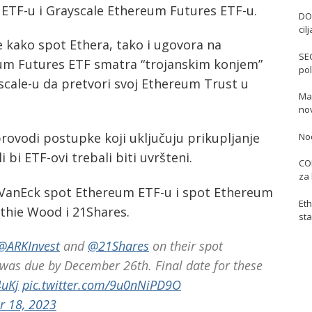
TF-u i Grayscale Ethereum Futures ETF-u.
DO
cil
e kako spot Ethera, tako i ugovora na
SE
um Futures ETF smatra “trojanskim konjem”
pol
scale-u da pretvori svoj Ethereum Trust u
Mas
no
provodi postupke koji uključuju prikupljanje
No
 bi ETF-ovi trebali biti uvršteni.
COI
za 
o VanEck spot Ethereum ETF-u i spot Ethereum
Eth
athie Wood i 21Shares.
sta
@ARKInvest
and
@21Shares
on their spot
 was due by December 26th. Final date for these
4uKj
pic.twitter.com/9u0nNiPD9O
 18, 2023