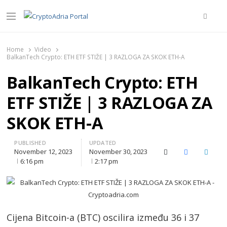
Searc
Menu
CryptoAdria Portal
Novosti iz oblasti kriptovaluta, blockchain tehnologije,
tokenizacije…
Home
Video
BalkanTech Crypto: ETH ETF STIŽE | 3 RAZLOGA ZA SKOK ETH-A
BalkanTech Crypto: ETH
ETF STIŽE | 3 RAZLOGA ZA
SKOK ETH-A
PUBLISHED
UPDATED
November 12, 2023
November 30, 2023
X (Twitter)
Facebook
Linked
6:16 pm
2:17 pm
Cijena Bitcoin-a (BTC) oscilira između 36 i 37