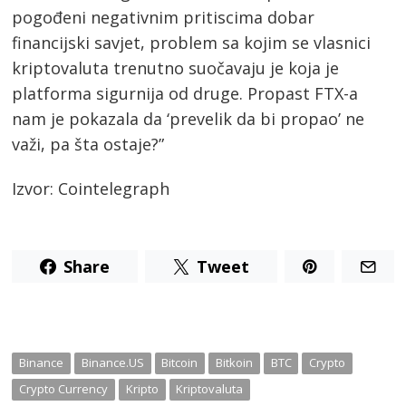
pogođeni negativnim pritiscima dobar
financijski savjet, problem sa kojim se vlasnici
kriptovaluta trenutno suočavaju je koja je
platforma sigurnija od druge. Propast FTX-a
nam je pokazala da ‘prevelik da bi propao’ ne
važi, pa šta ostaje?”
Izvor: Cointelegraph
Share
Tweet
Binance
Binance.US
Bitcoin
Bitkoin
BTC
Crypto
Crypto Currency
Kripto
Kriptovaluta