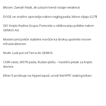
Bitcoin: Zamah hladi, ali uzlazni trend ostaje netaknut
DOGE se snažno oporavlja nakon naglog pada, bikovi ciljaju 0,27$
SEC Kripto Radna Grupa: Pomozite u oblikovanju politike nakon
GENIUS Act
Mastercard potiče stabilne novčiće ka širokoj upotrebi novom
infrastrukturom.
Node: Ludi put od Terra do GENIUS
COIN raste, MSTR pada, Rudari plešu – haotični petak za kripto
dionice
Ether.fi proširuje na HyperLiquid, uvodi ‘beHYPE’ staking token.