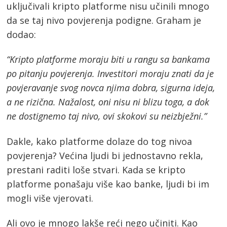
uključivali kripto platforme nisu učinili mnogo
da se taj nivo povjerenja podigne. Graham je
dodao:
“Kripto platforme moraju biti u rangu sa bankama
po pitanju povjerenja. Investitori moraju znati da je
povjeravanje svog novca njima dobra, sigurna ideja,
a ne rizična. Nažalost, oni nisu ni blizu toga, a dok
ne dostignemo taj nivo, ovi skokovi su neizbježni.”
Dakle, kako platforme dolaze do tog nivoa
povjerenja? Većina ljudi bi jednostavno rekla,
Post
prestani raditi loše stvari. Kada se kripto
navigation
s
platforme ponašaju više kao banke, ljudi bi im
mogli više vjerovati.
Ali ovo je mnogo lakše reći nego učiniti. Kao