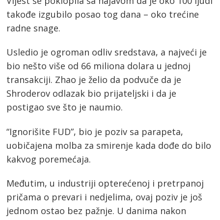
Vijest se poklopila sa najavom da je oko 100 ljudi
takođe izgubilo posao tog dana – oko trećine
radne snage.
Usledio je ogroman odliv sredstava, a najveći je
bio nešto više od 66 miliona dolara u jednoj
transakciji. Zhao je želio da podvuče da je
Shroderov odlazak bio prijateljski i da je
postigao sve što je naumio.
“Ignorišite FUD”, bio je poziv sa parapeta,
uobičajena molba za smirenje kada dođe do bilo
kakvog poremećaja.
Međutim, u industriji opterećenoj i pretrpanoj
pričama o prevari i nedjelima, ovaj poziv je još
jednom ostao bez pažnje. U danima nakon