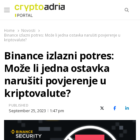
Searc
Menu
CryptoAdria Portal
Novosti iz oblasti kriptovaluta, blockchain tehnologije,
tokenizacije…
Home
Novosti
Binance izlazni potres: Može li jedna ostavka narušiti povjerenje u
kriptovalute?
Binance izlazni potres:
Može li jedna ostavka
narušiti povjerenje u
kriptovalute?
PUBLISHED
X (Twitter)
Facebook
Linked
September 25, 2023
1:47 pm