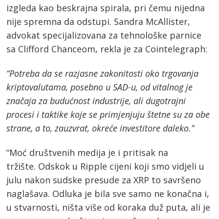
izgleda kao beskrajna spirala, pri čemu nijedna
nije spremna da odstupi. Sandra McAllister,
advokat specijalizovana za tehnološke parnice
sa Clifford Chanceom, rekla je za Cointelegraph:
“Potreba da se razjasne zakonitosti oko trgovanja
kriptovalutama, posebno u SAD-u, od vitalnog je
značaja za budućnost industrije, ali dugotrajni
procesi i taktike koje se primjenjuju štetne su za obe
strane, a to, zauzvrat, okreće investitore daleko.”
“Moć društvenih medija je i pritisak na
tržište. Odskok u Ripple cijeni koji smo vidjeli u
julu nakon sudske presude za XRP to savršeno
naglašava. Odluka je bila sve samo ne konačna i,
u stvarnosti, ništa više od koraka duž puta, ali je