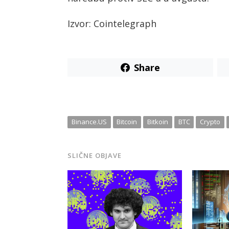
Izvor: Cointelegraph
Share
Binance.US
Bitcoin
Bitkoin
BTC
Crypto
SLIČNE OBJAVE