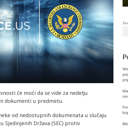
Se
P
Wo
paž
pri
Ma
vnosti će moći da se vide za nedelju
no
eni dokumenti u predmetu.
Po
kri
i neke od nedostupnih dokumenata u slučaju
u Sjedinjenih Država (SEC) protiv
Bit