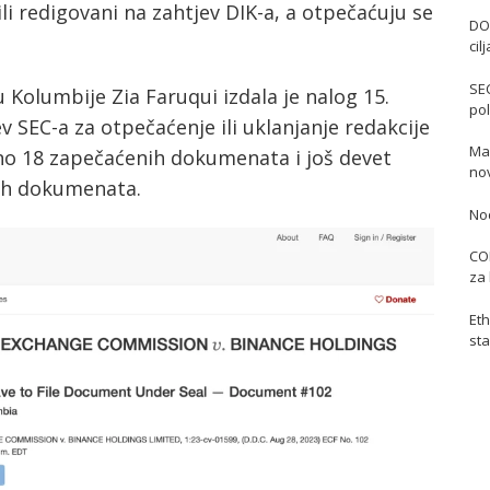
i redigovani na zahtjev DIK-a, a otpečaćuju se
DO
cil
SE
Kolumbije Zia Faruqui izdala je nalog 15.
pol
SEC-a za otpečaćenje ili uklanjanje redakcije
Mas
no 18 zapečaćenih dokumenata i još devet
no
nih dokumenata.
No
COI
za 
Eth
sta