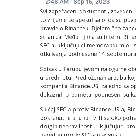
Svi zapečaćeni dokumenti, zavedeni k
to vrijeme se spekulisalo da su pov
pravde o Binanceu. Djelomično zap
stranica. Među njima su interni Bin
SEC-a, uključujući memorandum o us
otkrivanje podnesene 14. septembra
Spisak u Faruquijevom nalogu ne o
u predmetu. Predložena naredba koj
kompanija Binance.US, zajedno sa 
dokaznih predmeta, podneseni su ka
Slučaj SEC-a protiv Binance.US-a, B
pokrenut je u junu i vrti se oko potr
drugih nepravilnosti, uključujući pr
naredbu protiv SEC-a u avgustu.