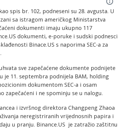
ao spis br. 102, podneseni su 28. avgusta. U
ezani sa istragom američkog Ministarstva
ečaćeni dokumenti imaju ukupno 117
ance.US dokumenti, e-poruke i sudski podnesci
klađenosti Binace.US s naporima SEC-a za
.
buhvata sve zapečaćene dokumente podnijete
u je 11. septembra podnijela BAM, holding
opozicionim dokumentom SEC-a i osam
o zapečaćeni i ne spominju se u nalogu.
inancea i izvršnog direktora Changpeng Zhaoa
aživanja neregistriranih vrijednosnih papira i
odaju u pranju. Binance.US je zatražio zaštitnu