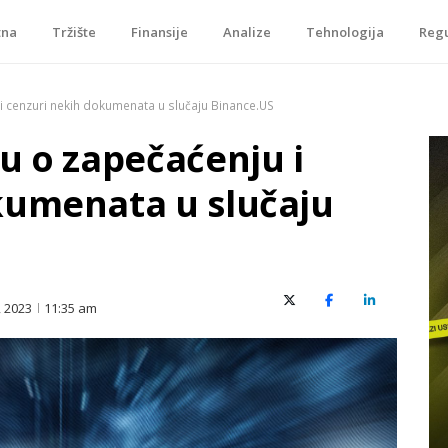
tna
Tržište
Finansije
Analize
Tehnologija
Regu
je, tokenizacije…
i cenzuri nekih dokumenata u slučaju Binance.US
u o zapečaćenju i
kumenata u slučaju
X (Twitter)
Facebook
LinkedIn
 2023
11:35 am