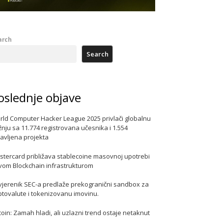
arch
Search
oslednje objave
rld Computer Hacker League 2025 privlači globalnu
nju sa 11.774 registrovana učesnika i 1.554
javljena projekta
stercard približava stablecoine masovnoj upotrebi
vom Blockchain infrastrukturom
vjerenik SEC-a predlaže prekogranični sandbox za
ptovalute i tokenizovanu imovinu.
coin: Zamah hladi, ali uzlazni trend ostaje netaknut