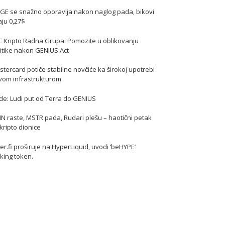
GE se snažno oporavlja nakon naglog pada, bikovi
jaju 0,27$
C Kripto Radna Grupa: Pomozite u oblikovanju
itike nakon GENIUS Act
tercard potiče stabilne novčiće ka širokoj upotrebi
vom infrastrukturom.
de: Ludi put od Terra do GENIUS
N raste, MSTR pada, Rudari plešu – haotični petak
kripto dionice
er.fi proširuje na HyperLiquid, uvodi ‘beHYPE’
king token.