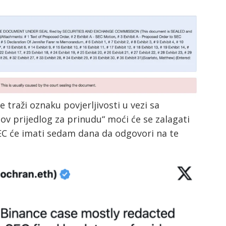
 traži oznaku povjerljivosti u vezi sa
v prijedlog za prinudu“ moći će se zalagati
EC će imati sedam dana da odgovori na te