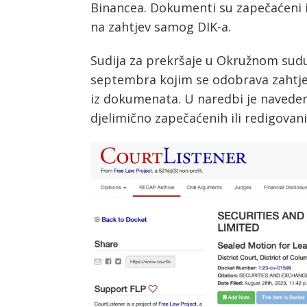
Binancea. Dokumenti su zapečaćeni il
na zahtjev samog DIK-a.
Sudija za prekršaje u Okružnom sudu 
septembra kojim se odobrava zahtjev 
iz dokumenata. U naredbi je navede
djelimično zapečaćenih ili redigova