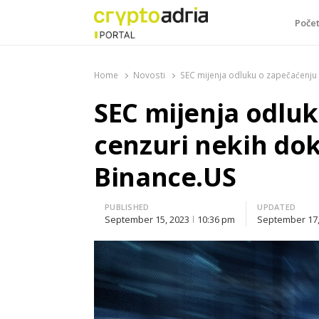
Poče
CryptoAdria Portal
Novosti iz oblasti kriptovaluta, blockchain tehnologi
Home
Novosti
SEC mijenja odluku o zapečaćenju 
SEC mijenja odluk
cenzuri nekih do
Binance.US
PUBLISHED
UPDATED
September 15, 2023
10:36 pm
September 17,