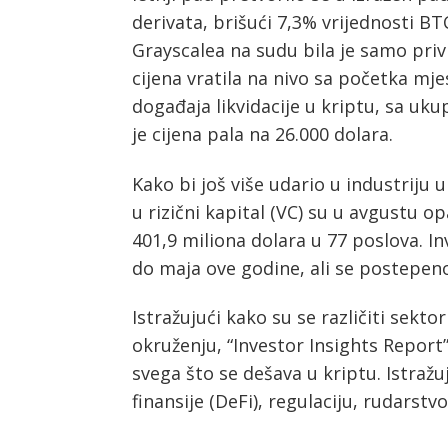
derivata, brišući 7,3% vrijednosti BT
Grayscalea na sudu bila je samo priv
cijena vratila na nivo sa početka mj
događaja likvidacije u kriptu, sa uku
je cijena pala na 26.000 dolara.
Kako bi još više udario u industriju u 
u rizični kapital (VC) su u avgustu o
401,9 miliona dolara u 77 poslova. Inv
do maja ove godine, ali se postepen
Istražujući kako su se različiti sekt
okruženju, “Investor Insights Report
svega što se dešava u kriptu. Istražuj
finansije (DeFi), regulaciju, rudarstv