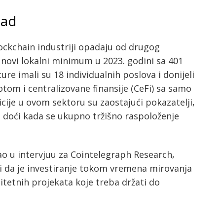
zad
blockchain industriji opadaju od drugog
e novi lokalni minimum u 2023. godini sa 401
ure imali su 18 individualnih poslova i donijeli
otom i centralizovane finansije (CeFi) sa samo
ticije u ovom sektoru su zaostajući pokazatelji,
o doći kada se ukupno tržišno raspoloženje
o u intervjuu za Cointelegraph Research,
ći da je investiranje tokom vremena mirovanja
itetnih projekata koje treba držati do