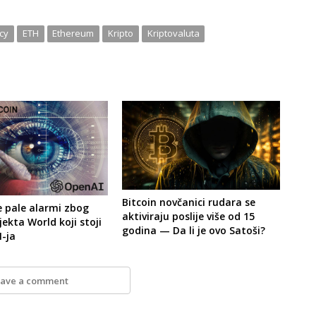
cy
ETH
Ethereum
Kripto
Kriptovaluta
Bitcoin novčanici rudara se
e pale alarmi zbog
aktiviraju poslije više od 15
jekta World koji stoji
godina — Da li je ovo Satoši?
I-ja
ave a comment