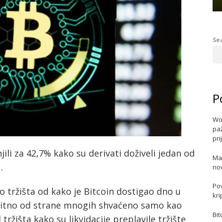
Se
P
Wo
paž
pri
njili za 42,7% kako su derivati doživeli jedan od
Ma
.
no
Po
o tržišta od kako je Bitcoin dostigao dno u
kri
bitno od strane mnogih shvaćeno samo kao
Bit
 tržišta kako su likvidacije preplavile tržište