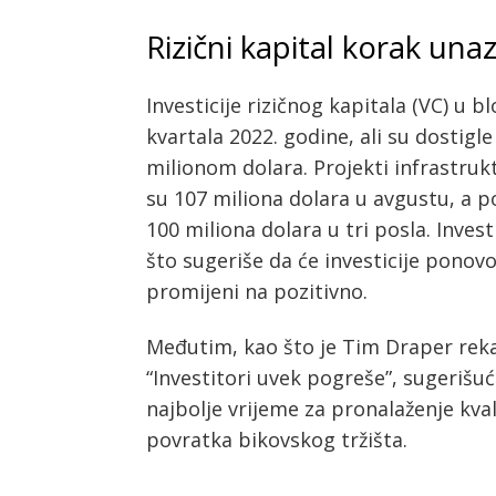
Rizični kapital korak una
Investicije rizičnog kapitala (VC) u 
kvartala 2022. godine, ali su dostigl
milionom dolara. Projekti infrastrukt
su 107 miliona dolara u avgustu, a p
100 miliona dolara u tri posla. Inves
što sugeriše da će investicije ponov
promijeni na pozitivno.
Međutim, kao što je Tim Draper reka
Post
“Investitori uvek pogreše”, sugerišu
navigation
s
najbolje vrijeme za pronalaženje kval
povratka bikovskog tržišta.