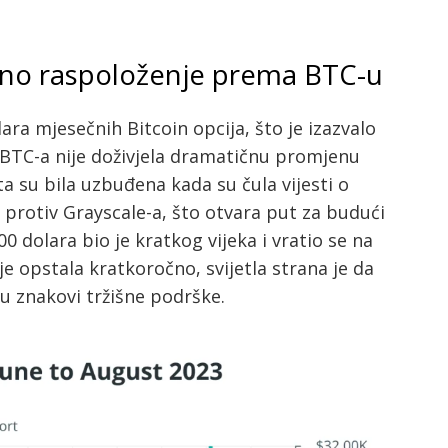
tivno raspoloženje prema BTC-u
olara mjesečnih Bitcoin opcija, što je izazvalo
a BTC-a nije doživjela dramatičnu promjenu
 su bila uzbuđena kada su čula vijesti o
rotiv Grayscale-a, što otvara put za budući
0 dolara bio je kratkog vijeka i vratio se na
e opstala kratkoročno, svijetla strana je da
u znakovi tržišne podrške.