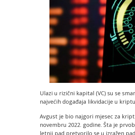
Ulazi u rizični kapital (VC) su se sma
najvećih događaja likvidacije u kriptu
Avgust je bio najgori mjesec za kript
novembru 2022. godine. Šta je prvo
letnji pad pretvorilo se u izražen pad