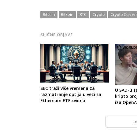
Bitcoin
Bitkoin
BTC
Crypto
Crypto Curren
SLIČNE OBJAVE
SEC traži više vremena za
U SAD-u s
razmatranje opcija u vezi sa
kripto pro
Ethereum ETF-ovima
iza OpenA
Le