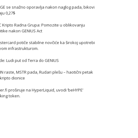
GE se snažno oporavlja nakon naglog pada, bikovi
jaju 0,27$
C Kripto Radna Grupa: Pomozite u oblikovanju
itike nakon GENIUS Act
tercard potiče stabilne novčiće ka širokoj upotrebi
vom infrastrukturom.
de: Ludi put od Terra do GENIUS
N raste, MSTR pada, Rudari plešu – haotični petak
kripto dionice
er.fi proširuje na HyperLiquid, uvodi ‘beHYPE’
king token.