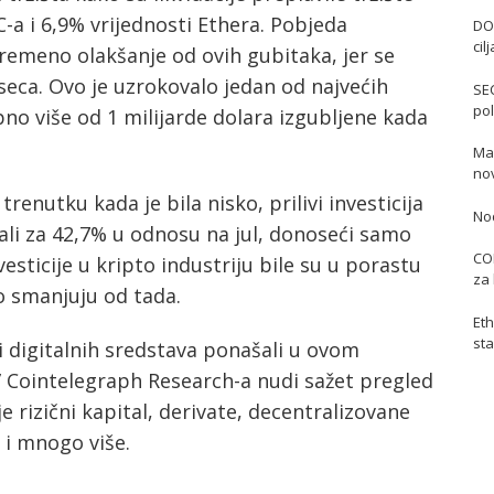
C-a i 6,9% vrijednosti Ethera. Pobjeda
DO
cil
remeno olakšanje od ovih gubitaka, jer se
eseca. Ovo je uzrokovalo jedan od najvećih
SE
pol
pno više od 1 milijarde dolara izgubljene kada
Mas
no
trenutku kada je bila nisko, prilivi investicija
No
pali za 42,7% u odnosu na jul, donoseći samo
COI
esticije u kripto industriju bile su u porastu
za 
o smanjuju od tada.
Eth
sta
ori digitalnih sredstava ponašali u ovom
” Cointelegraph Research-a nudi sažet pregled
e rizični kapital, derivate, decentralizovane
o i mnogo više.