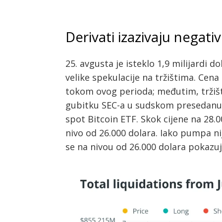
Derivati izazivaju nega
25. avgusta je isteklo 1,9 milijardi d
velike spekulacije na tržištima. Cen
tokom ovog perioda; međutim, tržišta
gubitku SEC-a u sudskom presedanu p
spot Bitcoin ETF. Skok cijene na 28.00
nivo od 26.000 dolara. Iako pumpa nij
se na nivou od 26.000 dolara pokazuj