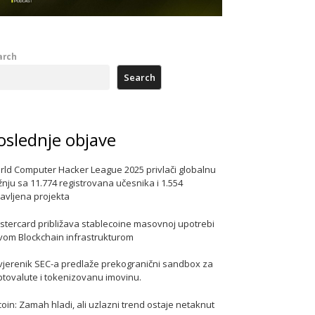
arch
Search
oslednje objave
rld Computer Hacker League 2025 privlači globalnu
nju sa 11.774 registrovana učesnika i 1.554
javljena projekta
stercard približava stablecoine masovnoj upotrebi
vom Blockchain infrastrukturom
vjerenik SEC-a predlaže prekogranični sandbox za
ptovalute i tokenizovanu imovinu.
coin: Zamah hladi, ali uzlazni trend ostaje netaknut