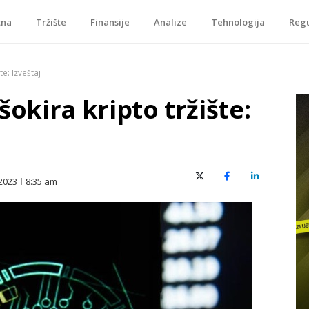
tna
Tržište
Finansije
Analize
Tehnologija
Regu
je, tokenizacije…
te: Izveštaj
šokira kripto tržište:
X (Twitter)
Facebook
LinkedIn
2023
8:35 am