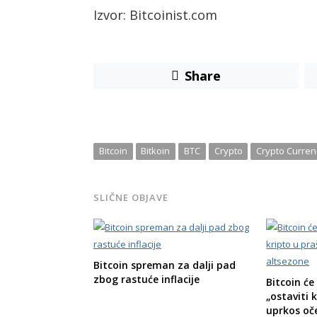
Izvor: Bitcoinist.com
Share
Bitcoin
Bitkoin
BTC
Crypto
Crypto Curren
SLIČNE OBJAVE
Bitcoin spreman za dalji pad
zbog rastuće inflacije
Bitcoin će
„ostaviti 
uprkos oč