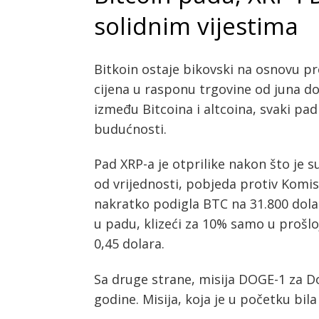
solidnim vijestima
Bitkoin ostaje bikovski na osnovu p
cijena u rasponu trgovine od juna do
između Bitcoina i altcoina, svaki pa
budućnosti.
Pad XRP-a je otprilike nakon što je s
od vrijednosti, pobjeda protiv Komisi
nakratko podigla BTC na 31.800 dolara
u padu, klizeći za 10% samo u prošloj
0,45 dolara.
Sa druge strane, misija DOGE-1 za D
godine. Misija, koja je u početku bi