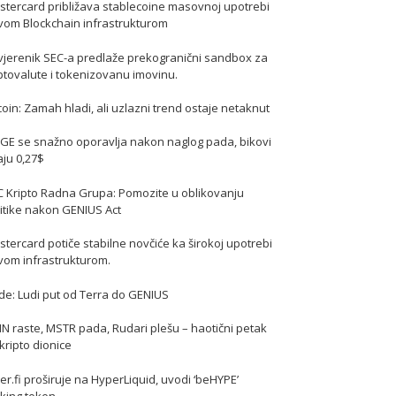
stercard približava stablecoine masovnoj upotrebi
vom Blockchain infrastrukturom
vjerenik SEC-a predlaže prekogranični sandbox za
ptovalute i tokenizovanu imovinu.
coin: Zamah hladi, ali uzlazni trend ostaje netaknut
GE se snažno oporavlja nakon naglog pada, bikovi
jaju 0,27$
C Kripto Radna Grupa: Pomozite u oblikovanju
itike nakon GENIUS Act
tercard potiče stabilne novčiće ka širokoj upotrebi
vom infrastrukturom.
de: Ludi put od Terra do GENIUS
N raste, MSTR pada, Rudari plešu – haotični petak
kripto dionice
er.fi proširuje na HyperLiquid, uvodi ‘beHYPE’
king token.