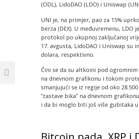
(ODL), LidoDAO (LDO) i Uniswap (UNI
UNI je, na primjer, pao za 15% uprk
berza (DEX). U međuvremenu, LDO je p
protokol po ukupnoj zaključanoj vr
17. avgusta, LidoDAO i Uniswap su ima
dolara, respektivno.
Post
Čini se da su altkoini pod ogromnim 
navigation
Previous
na dnevnom grafikonu i tokom prote
Post
smanjujući se iz regije od oko 28.500
“zastave bika” na dnevnom grafikonu
i da bi moglo biti još više gubitaka 
Bitcoin pada, XRP i