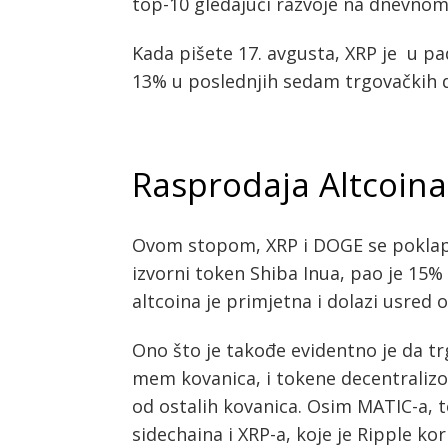
top-10 gledajući razvoje na dnevnom
Kada pišete 17. avgusta, XRP je u p
13% u poslednjih sedam trgovačkih 
Rasprodaja Altcoina
Ovom stopom, XRP i DOGE se poklapa
izvorni token Shiba Inua, pao je 15
altcoina je primjetna i dolazi usred
Ono što je takođe evidentno je da tr
mem kovanica, i tokene decentralizo
od ostalih kovanica. Osim MATIC-a, t
sidechaina i XRP-a, koje je Ripple kor