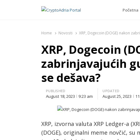
Početna
CryptoAdria Portal
Novosti iz oblasti kriptovaluta, blockchain tehnologi
Home
Novosti
XRP, Dogecoin (DOGE) nakon zabri
XRP, Dogecoin (D
zabrinjavajućih g
se dešava?
PUBLISHED
UPDATED
August 18, 2023
9:23 am
August 25, 2023
11
XRP, izvorna valuta XRP Ledger-a (XR
(DOGE), originalni meme novčić, su