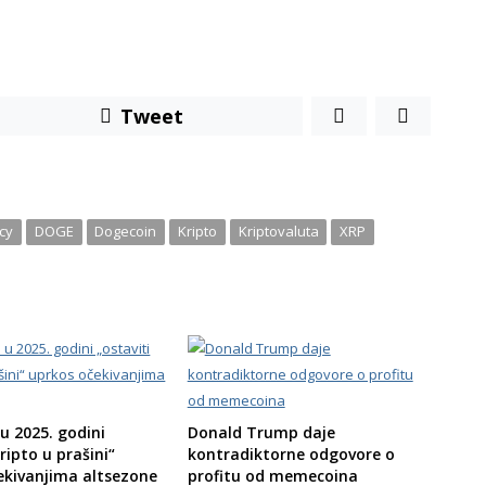
Tweet
cy
DOGE
Dogecoin
Kripto
Kriptovaluta
XRP
 u 2025. godini
Donald Trump daje
kripto u prašini“
kontradiktorne odgovore o
ekivanjima altsezone
profitu od memecoina