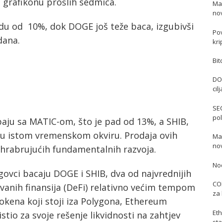
 grafikonu prošlih sedmica.
Ma
no
adu od 10%, dok DOGE još teže baca, izgubivši
Po
dana.
kri
Bit
DO
cil
SE
pol
ju sa MATIC-om, što je pad od 13%, a SHIB,
% u istom vremenskom okviru. Prodaja ovih
Mas
no
 ohrabrujućih fundamentalnih razvoja.
No
govci bacaju DOGE i SHIB, dva od najvrednijih
COI
vanih finansija (DeFi) relativno većim tempom
za 
okena koji stoji iza Polygona, Ethereum
Eth
istio za svoje rešenje likvidnosti na zahtjev
sta