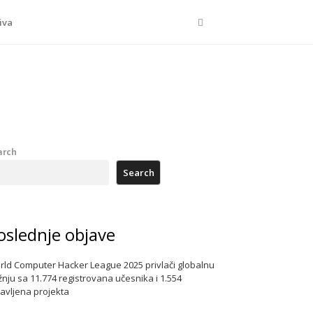
Search
iva
arch
Search
oslednje objave
rld Computer Hacker League 2025 privlači globalnu
nju sa 11.774 registrovana učesnika i 1.554
javljena projekta