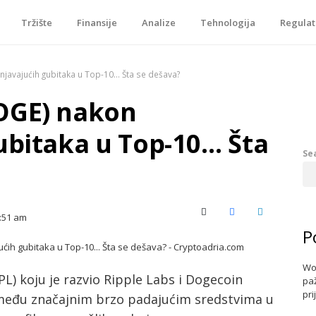
Tržište
Finansije
Analize
Tehnologija
Regulat
je, tokenizacije…
njavajućih gubitaka u Top-10… Šta se dešava?
OGE) nakon
ubitaka u Top-10… Šta
Se
X (Twitter)
Facebook
LinkedIn
:51 am
P
Wo
PL) koju je razvio Ripple Labs i Dogecoin
paž
pri
 među značajnim brzo padajućim sredstvima u