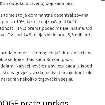
) su duboko u crvenoj boji kada pišu.
os tome što je dominantna decentralizovana
ao za 10%, iako je najznačajniji DeFi
ijednosti (TVL) prema podacima DeFiLlama. Od
li TVL od 14,3 milijarde dolara i 3,5 milijardi
prodajnim pritiskom gledajući kretanje cijena
kle sedmice, baš kada Bitcoin pada,
 dolara. Najveći novčić na svijetu sada je ispod
, što nagovještava da medvedi imaju kontrolu
u narednih nekoliko trgovačkih sesija.
 DOGE prate uprkos