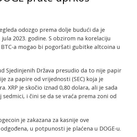
regleda odozgo prema dolje budući da je
 jula 2023. godine. S obzirom na korelaciju
d BTC-a mogao bi pogoršati gubitke altcoina u
ud Sjedinjenih Država presudio da to nije papir
je za papire od vrijednosti (SEC) koja je
. XRP je skočio iznad 0,80 dolara, ali je sada
 sedmici, i čini se da se vraća prema zoni od
ogecoin je zakazana za kasnije ove
la odgođena, u potpunosti je plaćena u DOGE-u.