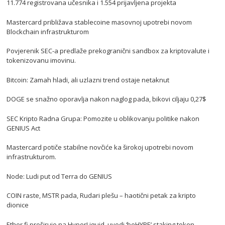
11.774 registrovana učesnika i 1.554 prijavljena projekta
Mastercard približava stablecoine masovnoj upotrebi novom
Blockchain infrastrukturom
Povjerenik SEC-a predlaže prekogranični sandbox za kriptovalute i
tokenizovanu imovinu.
Bitcoin: Zamah hladi, ali uzlazni trend ostaje netaknut
DOGE se snažno oporavlja nakon naglog pada, bikovi ciljaju 0,27$
SEC Kripto Radna Grupa: Pomozite u oblikovanju politike nakon
GENIUS Act
Mastercard potiče stabilne novčiće ka širokoj upotrebi novom
infrastrukturom.
Node: Ludi put od Terra do GENIUS
COIN raste, MSTR pada, Rudari plešu – haotični petak za kripto
dionice
Ether.fi proširuje na HyperLiquid, uvodi ‘beHYPE’ staking token.