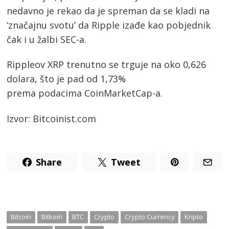
nedavno je rekao da je spreman da se kladi na
‘značajnu svotu’ da Ripple izađe kao pobjednik
čak i u žalbi SEC-a.
Rippleov XRP trenutno se trguje na oko 0,626
dolara, što je pad od 1,73%
prema podacima CoinMarketCap-a.
Izvor: Bitcoinist.com
Share
Tweet
Bitcoin
Bitkoin
BTC
Crypto
Crypto Currency
Kripto