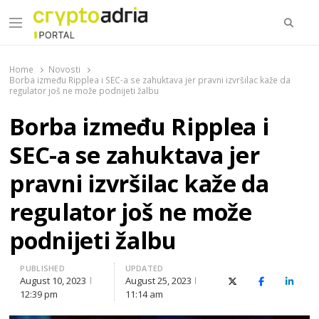
Searc
Menu
CryptoAdria Portal
Novosti iz oblasti kriptovaluta, blockchain tehnologije,
tokenizacije…
Home
Novosti
Borba između Ripplea i SEC-a se zahuktava jer pravni izvršilac kaže da
regulator još ne može podnijeti žalbu
Borba između Ripplea i
SEC-a se zahuktava jer
pravni izvršilac kaže da
regulator još ne može
podnijeti žalbu
PUBLISHED
UPDATED
August 10, 2023
August 25, 2023
X (Twitter)
Facebook
Linked
12:39 pm
11:14 am