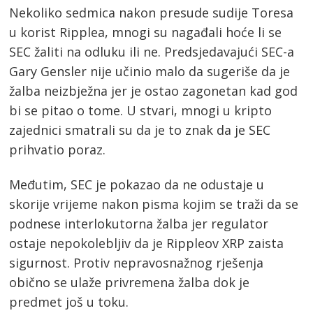
Nekoliko sedmica nakon presude sudije Toresa
u korist Ripplea, mnogi su nagađali hoće li se
SEC žaliti na odluku ili ne. Predsjedavajući SEC-a
Gary Gensler nije učinio malo da sugeriše da je
žalba neizbježna jer je ostao zagonetan kad god
bi se pitao o tome. U stvari, mnogi u kripto
zajednici smatrali su da je to znak da je SEC
prihvatio poraz.
Post
Međutim, SEC je pokazao da ne odustaje u
skorije vrijeme nakon pisma kojim se traži da se
navigation
s
podnese interlokutorna žalba jer regulator
ostaje nepokolebljiv da je Rippleov XRP zaista
sigurnost. Protiv nepravosnažnog rješenja
obično se ulaže privremena žalba dok je
predmet još u toku.