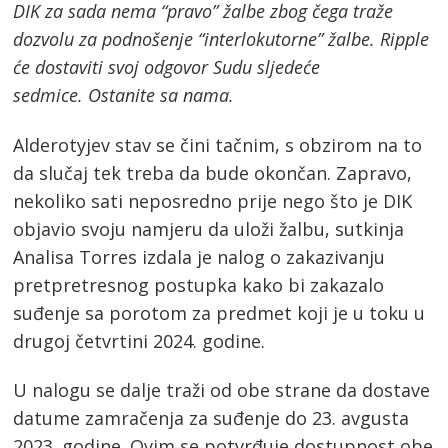
DIK za sada nema “pravo” žalbe zbog čega traže
dozvolu za podnošenje “interlokutorne” žalbe. Ripple
će dostaviti svoj odgovor Sudu sljedeće
sedmice. Ostanite sa nama.
Alderotyjev stav se čini tačnim, s obzirom na to
da slučaj tek treba da bude okončan. Zapravo,
nekoliko sati neposredno prije nego što je DIK
objavio svoju namjeru da uloži žalbu, sutkinja
Analisa Torres izdala je nalog o zakazivanju
pretpretresnog postupka kako bi zakazalo
suđenje sa porotom za predmet koji je u toku u
drugoj četvrtini 2024. godine.
U nalogu se dalje traži od obe strane da dostave
datume zamračenja za suđenje do 23. avgusta
2023. godine. Ovim se potvrđuje dostupnost obe