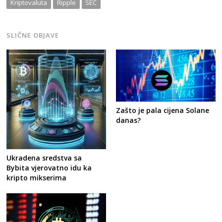
Kriptovaluta
Ripple
SEC
SLIČNE OBJAVE
Zašto je pala cijena Solane
danas?
Ukradena sredstva sa
Bybita vjerovatno idu ka
kripto mikserima